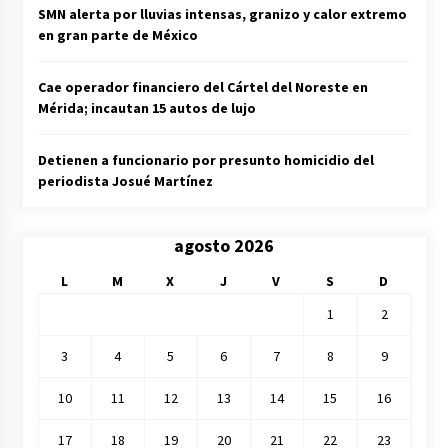
SMN alerta por lluvias intensas, granizo y calor extremo
en gran parte de México
Cae operador financiero del Cártel del Noreste en
Mérida; incautan 15 autos de lujo
Detienen a funcionario por presunto homicidio del
periodista Josué Martínez
agosto 2026
L
M
X
J
V
S
D
1
2
3
4
5
6
7
8
9
10
11
12
13
14
15
16
17
18
19
20
21
22
23