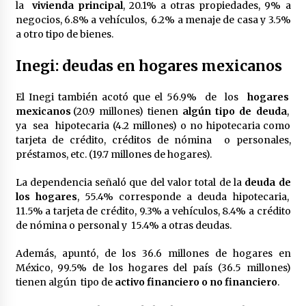
la
vivienda principal
, 20.1% a otras propiedades, 9% a
México libraría posible arancel de EE.UU. en
negocios, 6.8% a vehículos, 6.2% a menaje de casa y 3.5%
85% de sus exportaciones
a otro tipo de bienes.
2 meses atrás
Inegi: deudas en hogares mexicanos
El Inegi también acotó que el 56.9% de los
hogares
mexicanos
(20.9 millones) tienen
algún tipo de deuda
,
ya sea hipotecaria (4.2 millones) o no hipotecaria como
tarjeta de crédito, créditos de nómina o personales,
préstamos, etc. (19.7 millones de hogares).
La dependencia señaló que del valor total de la
deuda de
los hogares
, 55.4% corresponde a deuda hipotecaria,
11.5% a tarjeta de crédito, 9.3% a vehículos, 8.4% a crédito
de nómina o personal y 15.4% a otras deudas.
Además, apuntó, de los 36.6 millones de hogares en
México, 99.5% de los hogares del país (36.5 millones)
tienen algún tipo de
activo financiero o no financiero
.