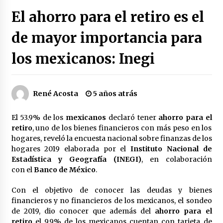
Héctor Díaz-Polanco renuncia a la presidencia
El ahorro para el retiro es el
de Morena en la CDMX
3 semanas atrás
de mayor importancia para
los mexicanos: Inegi
SMN alerta por lluvias intensas, granizo y calor
extremo en gran parte de México
3 semanas atrás
René Acosta
5 años atrás
Cae operador financiero del Cártel del Noreste
en Mérida; incautan 15 autos de lujo
El 53.9% de los
mexicanos
declaró tener
ahorro para el
3 semanas atrás
retiro
, uno de los bienes financieros con más peso en los
hogares, reveló la encuesta nacional sobre finanzas de los
Detienen a funcionario por presunto homicidio
hogares 2019 elaborada por el
Instituto Nacional de
del periodista Josué Martínez
Estadística y Geografía (INEGI)
, en colaboración
3 semanas atrás
con el
Banco de México
.
Con el objetivo de conocer las deudas y bienes
CNTE anuncia paso gratuito en peajes de CDMX
y acciones en 20 estados
financieros y no financieros de los mexicanos, el sondeo
2 meses atrás
de 2019, dio conocer que además del
ahorro para el
retiro
el 9.9% de los mexicanos cuentan con tarjeta de