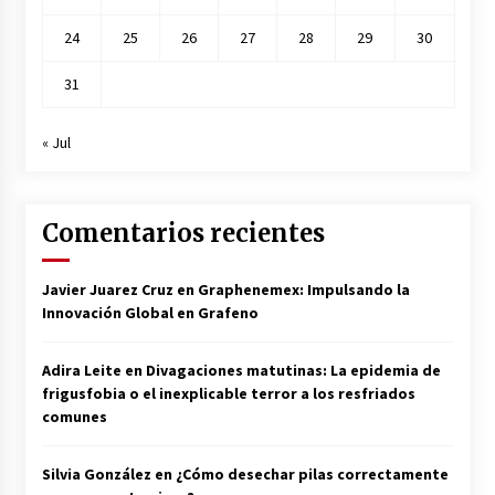
24
25
26
27
28
29
30
31
« Jul
Comentarios recientes
Javier Juarez Cruz
en
Graphenemex: Impulsando la
Innovación Global en Grafeno
Adira Leite
en
Divagaciones matutinas: La epidemia de
frigusfobia o el inexplicable terror a los resfriados
comunes
Silvia González
en
¿Cómo desechar pilas correctamente