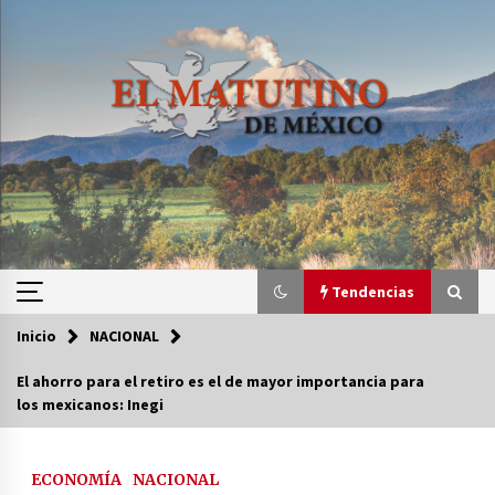
Saltar
al
contenido
Tendencias
Inicio
NACIONAL
Tendencias
El ahorro para el retiro es el de mayor importancia para
los mexicanos: Inegi
Certificado de Dafne Quintos revela homicidio;
su familia exige justicia
3 semanas atrás
ECONOMÍA
NACIONAL