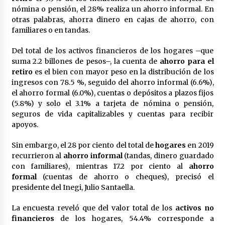
Laura Itzel Castillo será la nueva secretaria de
nómina o pensión, el 28% realiza un ahorro informal. En
las Mujeres, anuncia Sheinbaum
otras palabras, ahorra dinero en cajas de ahorro, con
2 meses atrás
familiares o en tandas.
Del total de los activos financieros de los hogares –que
Sheinbaum descarta reunión entre CNTE y
suma 2.2 billones de pesos–, la cuenta de
ahorro para el
Segob: «ya dimos nuestras propuestas»
retiro
es el bien con mayor peso en la distribución de los
2 meses atrás
ingresos con 78.5 %, seguido del ahorro informal (6.6%),
el ahorro formal (6.0%), cuentas o depósitos a plazos fijos
Zar antidrogas de EE.UU.: “vamos por los
(5.8%) y solo el 3.1% a tarjeta de nómina o pensión,
políticos mexicanos que protegen al narco”
seguros de vida capitalizables y cuentas para recibir
2 meses atrás
apoyos.
Sin embargo, el 28 por ciento del total de
Trump anuncia acuerdo con Irán y el fin de
hogares
en 2019
operaciones militares entre ambos países
recurrieron al
ahorro informal
(tandas, dinero guardado
2 meses atrás
con familiares), mientras 17.2 por ciento al
ahorro
formal
(cuentas de ahorro o cheques), precisó el
presidente del Inegi, Julio Santaella.
Trump asegura que barcos cargados de
petróleo están empezando a salir de Ormuz
La encuesta reveló que del valor total de los
activos no
2 meses atrás
financieros
de los hogares, 54.4% corresponde a