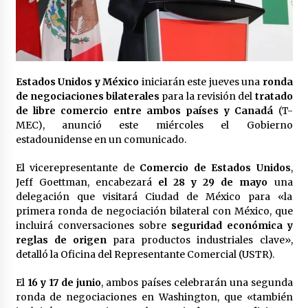
Laura Itzel Castillo será la nueva secretaria de
las Mujeres, anuncia Sheinbaum
2 meses atrás
Sheinbaum descarta reunión entre CNTE y
Estados Unidos y México
iniciarán este jueves una
ronda
Segob: «ya dimos nuestras propuestas»
de negociaciones bilaterales
para la revisión del
tratado
2 meses atrás
de libre comercio entre ambos países y Canadá
(T-
MEC), anunció este miércoles el Gobierno
Zar antidrogas de EE.UU.: “vamos por los
estadounidense en un comunicado.
políticos mexicanos que protegen al narco”
2 meses atrás
El vicerepresentante de
Comercio de Estados Unidos
,
Jeff Goettman, encabezará
el 28 y 29 de mayo
una
delegación que visitará Ciudad de México para «la
Trump anuncia acuerdo con Irán y el fin de
operaciones militares entre ambos países
primera ronda de negociación bilateral con México, que
2 meses atrás
incluirá conversaciones sobre
seguridad económica y
reglas de origen
para productos industriales clave»,
detalló la Oficina del Representante Comercial (USTR).
Trump asegura que barcos cargados de
petróleo están empezando a salir de Ormuz
El
16 y 17 de junio
, ambos países celebrarán una segunda
2 meses atrás
ronda de negociaciones en Washington, que «también