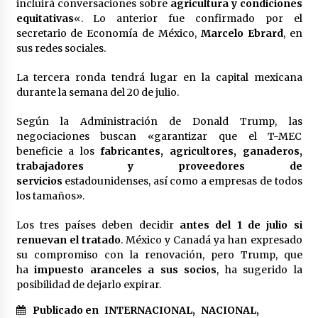
incluirá conversaciones sobre
agricultura y condiciones
México libraría posible arancel de EE.UU. en
equitativas
«. Lo anterior fue confirmado por el
85% de sus exportaciones
secretario de Economía de México,
Marcelo Ebrard
, en
2 meses atrás
sus redes sociales.
La tercera ronda tendrá lugar en la capital mexicana
durante la semana del 20 de julio.
Según la Administración de Donald Trump, las
negociaciones buscan «garantizar que el T-MEC
beneficie a los
fabricantes, agricultores, ganaderos,
trabajadores y proveedores de
servicios
estadounidenses, así como a empresas de todos
los tamaños».
Los tres países deben decidir
antes del 1 de julio si
renuevan el tratado
. México y Canadá ya han expresado
su compromiso con la renovación, pero Trump, que
ha
impuesto aranceles a sus socios
, ha sugerido la
posibilidad de dejarlo expirar.
Publicado en
INTERNACIONAL
,
NACIONAL
,