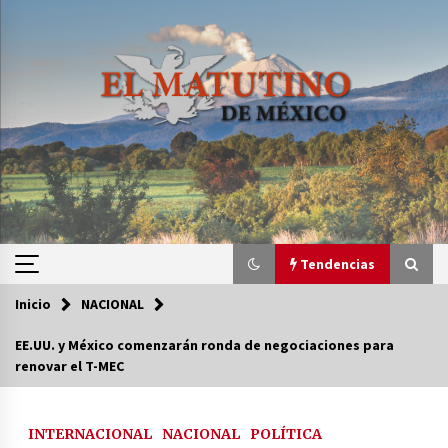
Saltar
al
contenido
Tendencias
Inicio
NACIONAL
Tendencias
EE.UU. y México comenzarán ronda de negociaciones para
renovar el T-MEC
Certificado de Dafne Quintos revela homicidio;
su familia exige justicia
3 semanas atrás
INTERNACIONAL
NACIONAL
POLÍTICA