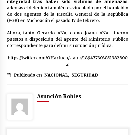
integridad tras haber sido víctimas de amenazas
;
México libraría posible arancel de EE.UU. en
además el detenido también es vinculado por el homicidio
85% de sus exportaciones
de dos agentes de la Fiscalía General de la República
2 meses atrás
(FGR) en Michoacán el pasado 17 de febrero.
Ahora, tanto Gerardo «N», como Joana «N» fueron
puestos a disposición del agente del Ministerio Público
correspondiente para definir su situación jurídica.
https://twitter.com/OHarfuch/status/189477303851382800
2
Publicado en
NACIONAL
,
SEGURIDAD
Asunción Robles