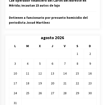
Cae operador financiero del Cártel del Noreste en
Mérida; incautan 15 autos de lujo
Detienen a funcionario por presunto homicidio del
periodista Josué Martínez
agosto 2026
L
M
X
J
V
S
D
1
2
3
4
5
6
7
8
9
10
11
12
13
14
15
16
17
18
19
20
21
22
23
24
25
26
27
28
29
30
31