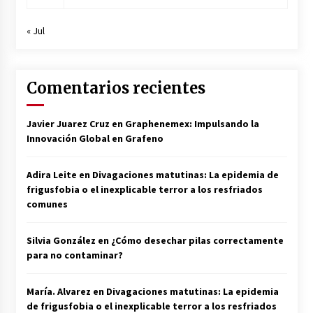
« Jul
Comentarios recientes
Javier Juarez Cruz
en
Graphenemex: Impulsando la
Innovación Global en Grafeno
Adira Leite
en
Divagaciones matutinas: La epidemia de
frigusfobia o el inexplicable terror a los resfriados
comunes
Silvia González
en
¿Cómo desechar pilas correctamente
para no contaminar?
María. Alvarez
en
Divagaciones matutinas: La epidemia
de frigusfobia o el inexplicable terror a los resfriados