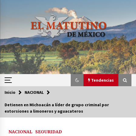
Saltar
al
contenido
Tendencias
Inicio
NACIONAL
Tendencias
Detienen en Michoacán a líder de grupo criminal por
extorsiones a limoneros y aguacateros
Certificado de Dafne Quintos revela homicidio;
su familia exige justicia
3 semanas atrás
NACIONAL
SEGURIDAD