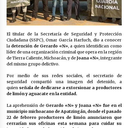
Laura Itzel Castillo será la nueva secretaria de
las Mujeres, anuncia Sheinbaum
2 meses atrás
Sheinbaum descarta reunión entre CNTE y
El titular de la Secretaría de Seguridad y Protección
Segob: «ya dimos nuestras propuestas»
Ciudadana (SSPC), Omar García Harfuch, dio a conocer
2 meses atrás
la
detención de Gerardo «N»
, a quien identidican como
líder de una organización criminal que opera en la región
Zar antidrogas de EE.UU.: “vamos por los
de Tierra Caliente, Michoacán, y de
Joana «N»
, integrante
políticos mexicanos que protegen al narco”
del mismo grupo delictivo.
2 meses atrás
Por medio de sus redes sociales, el secretario de
seguridad compartió una imagen del detenido, a
Trump anuncia acuerdo con Irán y el fin de
operaciones militares entre ambos países
quien
señala de dedicarse a extorsionar a productores
2 meses atrás
de limón y aguacate en la entidad.
La aprehensión de
Gerardo «N» y Joana «N» fue en el
Trump asegura que barcos cargados de
municipio michoacano de Apatzingán, donde el pasado
petróleo están empezando a salir de Ormuz
22 de febrero productores de limón anunciaron que
2 meses atrás
cerrarían sus oficinas esta semana para cuidar su