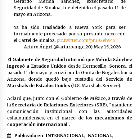
Gerardo Merida Sanchez, exsecretario de
México libraría posible arancel de EE.UU. en
Seguridad de Sinaloa, fue detenido el pasado 11 de
85% de sus exportaciones
mayo en Arizona.
2 meses atrás
Ya ha sido trasladado a Nueva York para ser
formalmente procesado por su presunto nexo con
el Cartel de Sinaloa.
pic.twitter.com/pr392ehv45
— Arturo Ángel (@arturoangel20)
May 15, 2026
El Gabinete de Seguridad informó que Mérida Sánchez
ingresó a Estados Unidos
desde Hermosillo,
Sonora
, el
pasado 11 de mayo, y cruzó por la Garita de Nogales hacia
Arizona, donde quedó bajo custodia del
Servicio de
Marshals de Estados Unidos (
U.S. Marshals Service).
Aclaró que, junto con el Gobierno de México, a través de
la
Secretaría de Relaciones Exteriores
(SRE), “mantiene
comunicación institucional con las autoridades
estadounidenses, en el marco de los
mecanismos de
cooperación internacional
”.
Publicado en
INTERNACIONAL
,
NACIONAL
,