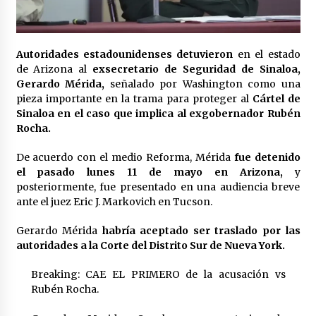
Laura Itzel Castillo será la nueva secretaria de
las Mujeres, anuncia Sheinbaum
2 meses atrás
Autoridades estadounidenses detuvieron
en el estado
de Arizona al
exsecretario de Seguridad de Sinaloa,
Sheinbaum descarta reunión entre CNTE y
Gerardo Mérida,
señalado por Washington como una
Segob: «ya dimos nuestras propuestas»
pieza importante en la trama para proteger al
Cártel de
2 meses atrás
Sinaloa en el caso que implica al exgobernador Rubén
Rocha.
Zar antidrogas de EE.UU.: “vamos por los
políticos mexicanos que protegen al narco”
De acuerdo con el medio Reforma, Mérida
fue detenido
2 meses atrás
el pasado lunes 11 de mayo en Arizona,
y
posteriormente, fue presentado en una audiencia breve
ante el juez Eric J. Markovich en Tucson.
Trump anuncia acuerdo con Irán y el fin de
operaciones militares entre ambos países
2 meses atrás
Gerardo Mérida
habría aceptado ser traslado por las
autoridades a la Corte del Distrito Sur de Nueva York.
Trump asegura que barcos cargados de
Breaking: CAE EL PRIMERO de la acusación vs
petróleo están empezando a salir de Ormuz
Rubén Rocha.
2 meses atrás