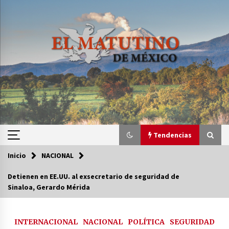
Saltar
al
contenido
Tendencias
Inicio
NACIONAL
Tendencias
Detienen en EE.UU. al exsecretario de seguridad de
Sinaloa, Gerardo Mérida
Certificado de Dafne Quintos revela homicidio;
su familia exige justicia
3 semanas atrás
INTERNACIONAL
NACIONAL
POLÍTICA
SEGURIDAD