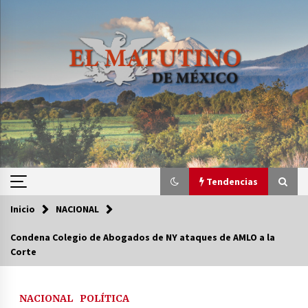
Saltar
al
contenido
Tendencias
Inicio
NACIONAL
Tendencias
Condena Colegio de Abogados de NY ataques de AMLO a la
Corte
Certificado de Dafne Quintos revela homicidio;
su familia exige justicia
3 semanas atrás
NACIONAL
POLÍTICA