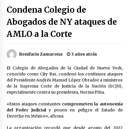
Héctor Díaz-Polanco renuncia a la presidencia
Condena Colegio de
de Morena en la CDMX
3 semanas atrás
Abogados de NY ataques de
AMLO a la Corte
SMN alerta por lluvias intensas, granizo y calor
extremo en gran parte de México
3 semanas atrás
Bonifacio Zamacona
3 años atrás
Cae operador financiero del Cártel del Noreste
en Mérida; incautan 15 autos de lujo
El Colegio de Abogados de la Ciudad de Nueva York,
3 semanas atrás
conocido como City Bar, condenó los continuos ataques
del Presidente Andrés Manuel López Obrador a ministros
Detienen a funcionario por presunto homicidio
de la Suprema Corte de Justicia de la Nación (SCJN),
del periodista Josué Martínez
especialmente contra su presidenta, Norma Piña.
3 semanas atrás
«Estos ataques constantes
comprometen la autonomía
del Poder Judicial
y ponen en peligro el Estado de
CNTE anuncia paso gratuito en peajes de CDMX
y acciones en 20 estados
Derecho en México», afirma.
2 meses atrás
La organización recordó que desde agosto del 2022