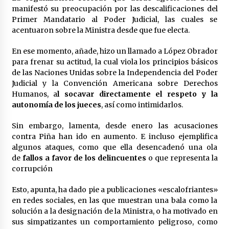
Laura Itzel Castillo será la nueva secretaria de
manifestó su preocupación por las descalificaciones del
las Mujeres, anuncia Sheinbaum
Primer Mandatario al Poder Judicial, las cuales se
2 meses atrás
acentuaron sobre la Ministra desde que fue electa.
En ese momento, añade, hizo un llamado a López Obrador
Sheinbaum descarta reunión entre CNTE y
para frenar su actitud, la cual viola los principios básicos
Segob: «ya dimos nuestras propuestas»
de las Naciones Unidas sobre la Independencia del Poder
2 meses atrás
Judicial y la Convención Americana sobre Derechos
Humanos, a
l socavar directamente el respeto y la
Zar antidrogas de EE.UU.: “vamos por los
autonomía de los
jueces
, así como intimidarlos.
políticos mexicanos que protegen al narco”
2 meses atrás
Sin embargo, lamenta, desde enero las acusaciones
contra Piña han ido en aumento. E incluso ejemplifica
algunos ataques, como que ella desencadenó una ola
Trump anuncia acuerdo con Irán y el fin de
operaciones militares entre ambos países
de
fallos a favor de los delincuentes
o que representa la
2 meses atrás
corrupción
Esto, apunta, ha dado pie a publicaciones «escalofriantes»
Trump asegura que barcos cargados de
en redes sociales, en las que muestran una bala como la
petróleo están empezando a salir de Ormuz
solución a la designación de la Ministra, o ha motivado en
2 meses atrás
sus simpatizantes un comportamiento peligroso, como