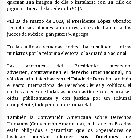
quemar una imagen de ella o instalarse con un rifle de
México libraría posible arancel de EE.UU. en
juguete afuera de la sede de la SCJN.
85% de sus exportaciones
2 meses atrás
«El 23 de marzo de 2023, el Presidente López Obrador
redobló sus ataques anteriores antes de llamar a los
jueces de México ‘gángsters'», agrega.
En las últimas semanas, indica, ha insultado a otros
ministros por la reforma electoral o la Guardia Nacional.
Las acciones del Presidente mexicano,
advierten,
contravienen el
derecho internacional,
no
sólo los principios básicos del Estado de Derecho, también
el Pacto Internacional de Derechos Civiles y Políticos, el
cual establece que todas las personas tienen derecho a ser
oídas públicamente y con justicia por un tribunal
competente, independiente e imparcial.
También la Convención Americana sobre Derechos
Humanos (Convención Americana), en la que los Estados
están obligados a garantizar que los «operadores de
justicia»
puedan ejercer sus funciones de