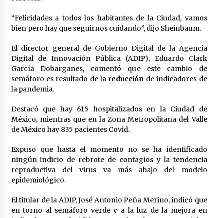
Laura Itzel Castillo será la nueva secretaria de
las Mujeres, anuncia Sheinbaum
“Felicidades a todos los habitantes de la Ciudad, vamos
2 meses atrás
bien pero hay que seguirnos cuidando”, dijo Sheinbaum.
El director general de Gobierno Digital de la Agencia
Sheinbaum descarta reunión entre CNTE y
Digital de Innovación Pública (ADIP), Eduardo Clark
Segob: «ya dimos nuestras propuestas»
García Dobarganes, comentó que este cambio de
2 meses atrás
semáforo es resultado de la
reducción
de indicadores de
la pandemia.
Zar antidrogas de EE.UU.: “vamos por los
políticos mexicanos que protegen al narco”
Destacó que hay 615 hospitalizados en la Ciudad de
2 meses atrás
México, mientras que en la Zona Metropolitana del Valle
de México hay 835 pacientes Covid.
Trump anuncia acuerdo con Irán y el fin de
operaciones militares entre ambos países
Expuso que hasta el momento no se ha identificado
2 meses atrás
ningún indicio de rebrote de contagios y la tendencia
reproductiva del virus va más abajo del modelo
epidemiológico.
Trump asegura que barcos cargados de
petróleo están empezando a salir de Ormuz
El titular de la ADIP, José Antonio Peña Merino, indicó que
2 meses atrás
en torno al semáforo verde y a la luz de la mejora en