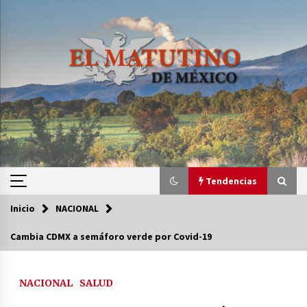
Saltar
al
contenido
Tendencias
Inicio
NACIONAL
Tendencias
Cambia CDMX a semáforo verde por Covid-19
Certificado de Dafne Quintos revela homicidio;
su familia exige justicia
NACIONAL
SALUD
2 semanas atrás