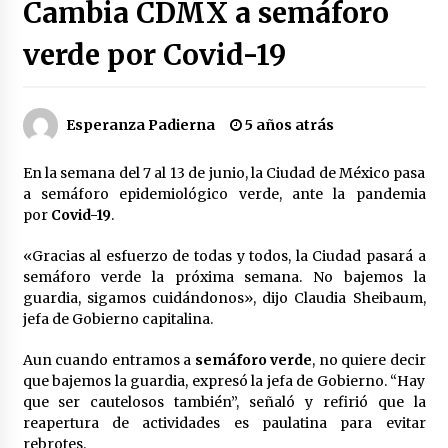
Cambia CDMX a semáforo
Héctor Díaz-Polanco renuncia a la presidencia
de Morena en la CDMX
verde por Covid-19
2 semanas atrás
SMN alerta por lluvias intensas, granizo y calor
Esperanza Padierna
5 años atrás
extremo en gran parte de México
2 semanas atrás
En la semana del 7 al 13 de junio, la Ciudad de México pasa
a semáforo epidemiológico verde, ante la pandemia
Cae operador financiero del Cártel del Noreste
por
Covid-19
.
en Mérida; incautan 15 autos de lujo
3 semanas atrás
«Gracias al esfuerzo de todas y todos, la Ciudad pasará a
semáforo verde la próxima semana. No bajemos la
Detienen a funcionario por presunto homicidio
guardia, sigamos cuidándonos», dijo Claudia Sheibaum,
del periodista Josué Martínez
jefa de Gobierno capitalina.
3 semanas atrás
Aun cuando entramos a
semáforo verde
, no quiere decir
que bajemos la guardia, expresó la jefa de Gobierno. “Hay
CNTE anuncia paso gratuito en peajes de CDMX
y acciones en 20 estados
que ser cautelosos también”, señaló y refirió que la
2 meses atrás
reapertura de actividades es paulatina para evitar
rebrotes.