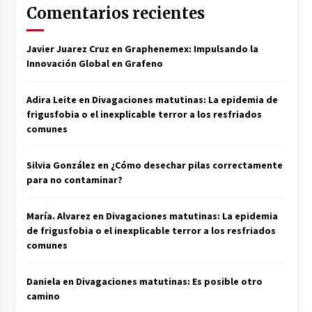
Comentarios recientes
Javier Juarez Cruz
en
Graphenemex: Impulsando la
Innovación Global en Grafeno
Adira Leite
en
Divagaciones matutinas: La epidemia de
frigusfobia o el inexplicable terror a los resfriados
comunes
Silvia González
en
¿Cómo desechar pilas correctamente
para no contaminar?
María. Alvarez
en
Divagaciones matutinas: La epidemia
de frigusfobia o el inexplicable terror a los resfriados
comunes
Daniela
en
Divagaciones matutinas: Es posible otro
camino