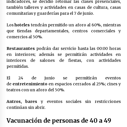
indicadores, se decidió retomar las clases presenciales,
México libraría posible arancel de EE.UU. en
también talleres y actividades en casas de cultura, casas
85% de sus exportaciones
comunitarias y guarderías para el 7 de junio.
2 meses atrás
Los
hoteles
tendrán permitido un aforo al 60%, mientras
que tiendas departamentales, centros comerciales y
comercios al 50%.
Restaurantes
podrán dar servicio hasta las 00:00 horas
en interiores; además se permitirán actividades en
interiores de salones de fiestas, con actividades
permitidas.
El 24 de junio se permitirán eventos
de
entretenimiento
en espacios cerrados al 25%; cines y
teatros con un aforo del 50%.
Antros, bares
y eventos sociales sin restricciones
continúan sin abrir.
Vacunación de personas de 40 a 49