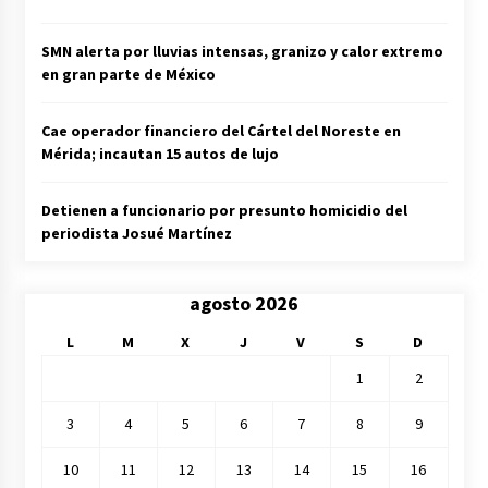
SMN alerta por lluvias intensas, granizo y calor extremo
en gran parte de México
Cae operador financiero del Cártel del Noreste en
Mérida; incautan 15 autos de lujo
Detienen a funcionario por presunto homicidio del
periodista Josué Martínez
agosto 2026
L
M
X
J
V
S
D
1
2
3
4
5
6
7
8
9
10
11
12
13
14
15
16