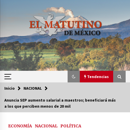
Saltar
al
contenido
Tendencias
Inicio
NACIONAL
Tendencias
Anuncia SEP aumento salarial a maestros; beneficiará más
a los que perciben menos de 20 mil
Certificado de Dafne Quintos revela homicidio;
su familia exige justicia
3 semanas atrás
ECONOMÍA
NACIONAL
POLÍTICA