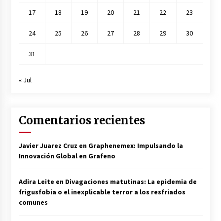
17
18
19
20
21
22
23
24
25
26
27
28
29
30
31
« Jul
Comentarios recientes
Javier Juarez Cruz
en
Graphenemex: Impulsando la
Innovación Global en Grafeno
Adira Leite
en
Divagaciones matutinas: La epidemia de
frigusfobia o el inexplicable terror a los resfriados
comunes