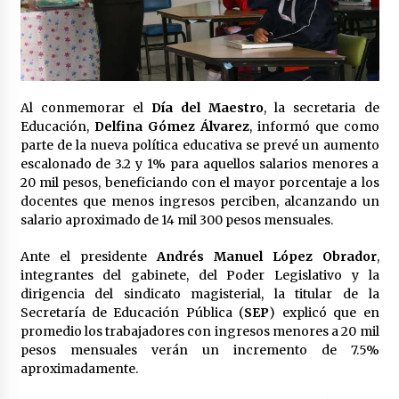
Laura Itzel Castillo será la nueva secretaria de
las Mujeres, anuncia Sheinbaum
2 meses atrás
Sheinbaum descarta reunión entre CNTE y
Al conmemorar el
Día del Maestro
, la secretaria de
Segob: «ya dimos nuestras propuestas»
Educación,
Delfina Gómez Álvarez
, informó que como
2 meses atrás
parte de la nueva política educativa se prevé un aumento
escalonado de 3.2 y 1% para aquellos salarios menores a
Zar antidrogas de EE.UU.: “vamos por los
20 mil pesos, beneficiando con el mayor porcentaje a los
políticos mexicanos que protegen al narco”
docentes que menos ingresos perciben, alcanzando un
2 meses atrás
salario aproximado de 14 mil 300 pesos mensuales.
Ante el presidente
Andrés Manuel López Obrador
,
Trump anuncia acuerdo con Irán y el fin de
operaciones militares entre ambos países
integrantes del gabinete, del Poder Legislativo y la
2 meses atrás
dirigencia del sindicato magisterial, la titular de la
Secretaría de Educación Pública (
SEP
) explicó que en
promedio los trabajadores con ingresos menores a 20 mil
Trump asegura que barcos cargados de
pesos mensuales verán un incremento de 7.5%
petróleo están empezando a salir de Ormuz
aproximadamente.
2 meses atrás