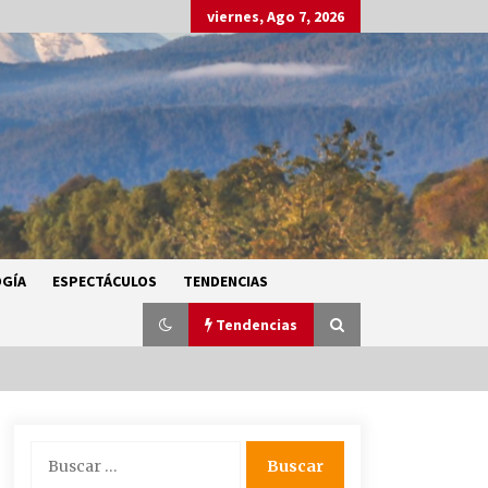
viernes, Ago 7, 2026
GÍA
ESPECTÁCULOS
TENDENCIAS
Tendencias
SMN alerta por lluvias intensas,
Buscar:
granizo y calor extremo en gran
parte de México