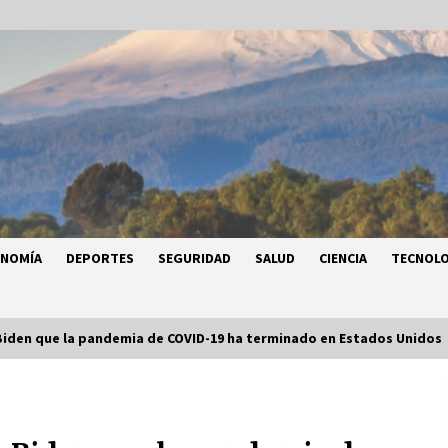
ONOMÍA
DEPORTES
SEGURIDAD
SALUD
CIENCIA
TECNOLO
 Biden que la pandemia de COVID-19 ha terminado en Estados Unidos
a
Héctor Díaz-Polanco renuncia a la
a
presidencia de Morena en la CDMX