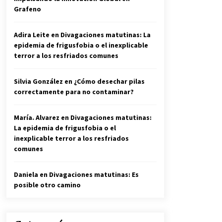
Grafeno
Adira Leite
en
Divagaciones matutinas: La
epidemia de frigusfobia o el inexplicable
terror a los resfriados comunes
Silvia González
en
¿Cómo desechar pilas
correctamente para no contaminar?
María. Alvarez
en
Divagaciones matutinas:
La epidemia de frigusfobia o el
inexplicable terror a los resfriados
comunes
Daniela
en
Divagaciones matutinas: Es
posible otro camino