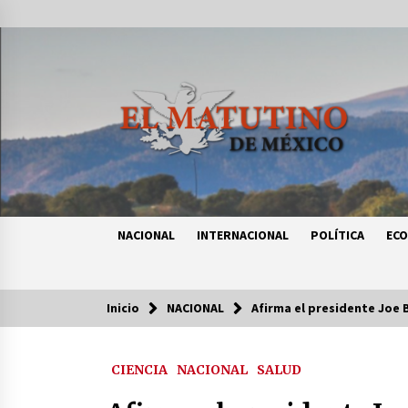
Saltar
al
contenido
NACIONAL
INTERNACIONAL
POLÍTICA
EC
Inicio
NACIONAL
Afirma el presidente Joe
Tendencias
CIENCIA
NACIONAL
SALUD
Certificado de Dafne Quintos revel
homicidio; su familia exige justici