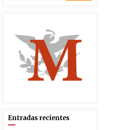
3 semanas atrás
CNTE anuncia paso gratuito en
peajes de CDMX y acciones en 20
estados
2 meses atrás
Zar antidrogas de EE.UU.: “vamos
por los políticos mexicanos que
protegen al narco”
2 meses atrás
México libraría posible arancel de
EE.UU. en 85% de sus exportaciones
2 meses atrás
Entradas recientes