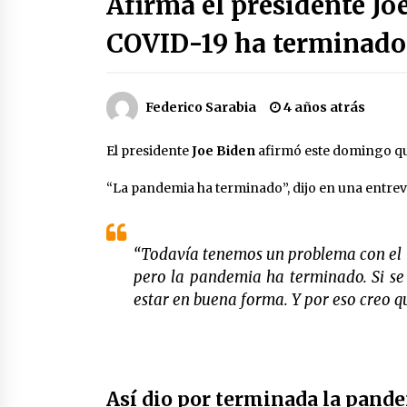
Afirma el presidente Jo
3 semanas atrás
COVID-19 ha terminado
Cae operador financiero del Cártel
del Noreste en Mérida; incautan 15
autos de lujo
3 semanas atrás
Federico Sarabia
4 años atrás
Laura Itzel Castillo será la nueva
El presidente
Joe Biden
afirmó este domingo qu
secretaria de las Mujeres, anuncia
Sheinbaum
“La pandemia ha terminado”, dijo en una entrevis
2 meses atrás
Trump anuncia acuerdo con Irán y
el fin de operaciones militares
“Todavía tenemos un problema con el 
entre ambos países
2 meses atrás
pero la pandemia ha terminado. Si se
estar en buena forma. Y por eso creo 
Así dio por terminada la pand