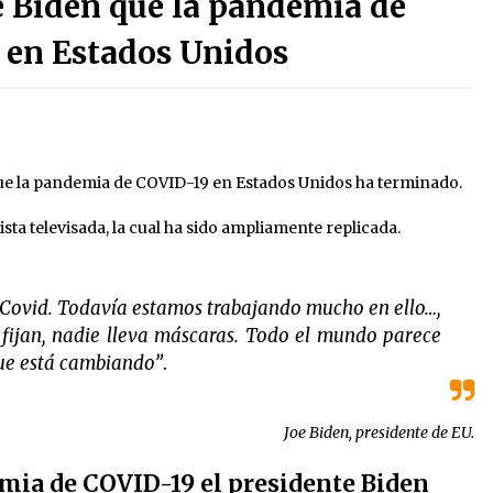
e Biden que la pandemia de
3 semanas atrás
 en Estados Unidos
Detienen a funcionario por
presunto homicidio del periodista
Josué Martínez
3 semanas atrás
Sheinbaum descarta reunión entre
e la pandemia de COVID-19 en Estados Unidos ha terminado.
CNTE y Segob: «ya dimos nuestras
propuestas»
ta televisada, la cual ha sido ampliamente replicada.
2 meses atrás
Trump asegura que barcos
cargados de petróleo están
Covid. Todavía estamos trabajando mucho en ello…,
empezando a salir de Ormuz
2 meses atrás
 fijan, nadie lleva máscaras. Todo el mundo parece
que está cambiando”
.
Joe Biden, presidente de EU.
emia de COVID-19 el presidente Biden