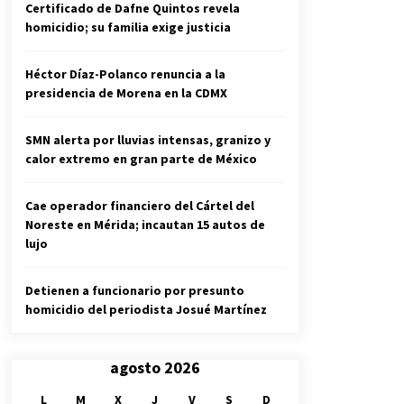
Certificado de Dafne Quintos revela
homicidio; su familia exige justicia
Héctor Díaz-Polanco renuncia a la
presidencia de Morena en la CDMX
SMN alerta por lluvias intensas, granizo y
calor extremo en gran parte de México
Cae operador financiero del Cártel del
Noreste en Mérida; incautan 15 autos de
lujo
Detienen a funcionario por presunto
homicidio del periodista Josué Martínez
agosto 2026
L
M
X
J
V
S
D