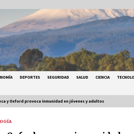
ONOMÍA
DEPORTES
SEGURIDAD
SALUD
CIENCIA
TECNOLO
ca y Oxford provoca inmunidad en jóvenes y adultos
OGÍA
a
Héctor Díaz-Polanco renuncia a la
a
presidencia de Morena en la CDMX