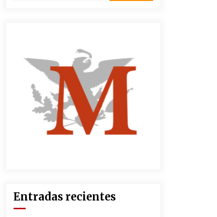
2 semanas atrás
CNTE anuncia paso gratuito en
peajes de CDMX y acciones en 20
estados
2 meses atrás
Zar antidrogas de EE.UU.: “vamos
por los políticos mexicanos que
protegen al narco”
2 meses atrás
México libraría posible arancel de
EE.UU. en 85% de sus exportaciones
2 meses atrás
Entradas recientes