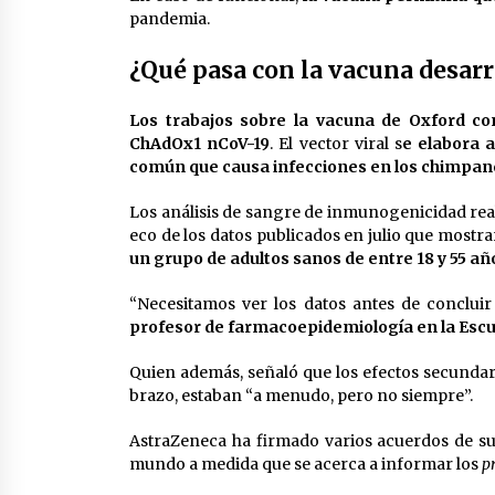
pandemia.
¿Qué pasa con la vacuna desarr
Los trabajos sobre la vacuna de Oxford c
ChAdOx1 nCoV-19
. El vector viral s
e elabora a
común que causa infecciones en los chimpan
Los análisis de sangre de inmunogenicidad rea
eco de los datos publicados en julio que mostr
un grupo de adultos sanos de entre 18 y 55 añ
“Necesitamos ver los datos antes de concluir 
profesor de farmacoepidemiología en la Escu
Quien además, señaló que los efectos secunda
brazo, estaban “a menudo, pero no siempre”.
AstraZeneca ha firmado varios acuerdos de su
mundo a medida que se acerca a informar los
p