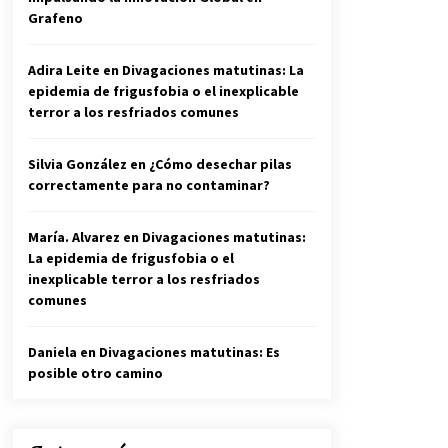
Grafeno
Adira Leite
en
Divagaciones matutinas: La
epidemia de frigusfobia o el inexplicable
terror a los resfriados comunes
Silvia González
en
¿Cómo desechar pilas
correctamente para no contaminar?
María. Alvarez
en
Divagaciones matutinas:
La epidemia de frigusfobia o el
inexplicable terror a los resfriados
comunes
Daniela
en
Divagaciones matutinas: Es
posible otro camino