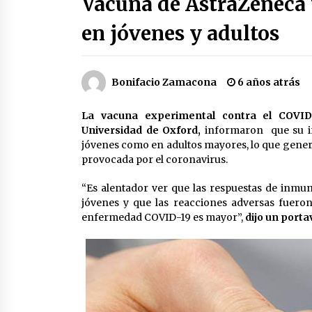
Vacuna de AstraZeneca
2 semanas atrás
en jóvenes y adultos
Cae operador financiero del Cártel
del Noreste en Mérida; incautan 15
autos de lujo
3 semanas atrás
Bonifacio Zamacona
6 años atrás
Laura Itzel Castillo será la nueva
La vacuna experimental contra el COVID-
secretaria de las Mujeres, anuncia
Sheinbaum
Universidad de Oxford,
informaron que su i
2 meses atrás
jóvenes como en adultos mayores, lo que genera
provocada por el coronavirus.
Trump anuncia acuerdo con Irán y
el fin de operaciones militares
“Es alentador ver que las respuestas de inmun
entre ambos países
jóvenes y que las reacciones adversas fuero
2 meses atrás
enfermedad COVID-19 es mayor”,
dijo un port