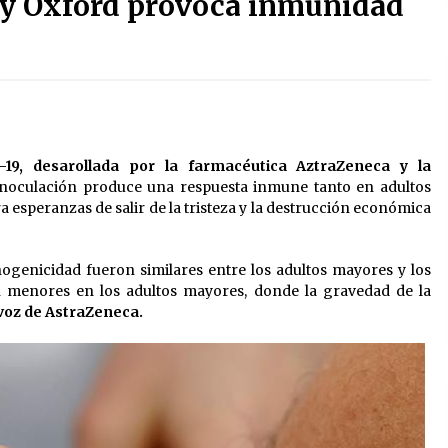
 y Oxford provoca inmunidad
2 semanas atrás
Detienen a funcionario por
presunto homicidio del periodista
Josué Martínez
3 semanas atrás
Sheinbaum descarta reunión entre
19, desarollada por la farmacéutica AztraZeneca y la
CNTE y Segob: «ya dimos nuestras
propuestas»
noculación produce una respuesta inmune tanto en adultos
2 meses atrás
 esperanzas de salir de la tristeza y la destrucción económica
Trump asegura que barcos
cargados de petróleo están
ogenicidad fueron similares entre los adultos mayores y los
empezando a salir de Ormuz
n menores en los adultos mayores, donde la gravedad de la
2 meses atrás
avoz de AstraZeneca.