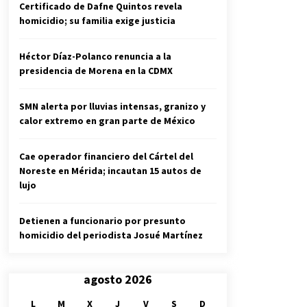
Certificado de Dafne Quintos revela
homicidio; su familia exige justicia
Héctor Díaz-Polanco renuncia a la
presidencia de Morena en la CDMX
SMN alerta por lluvias intensas, granizo y
calor extremo en gran parte de México
Cae operador financiero del Cártel del
Noreste en Mérida; incautan 15 autos de
lujo
Detienen a funcionario por presunto
homicidio del periodista Josué Martínez
agosto 2026
L
M
X
J
V
S
D