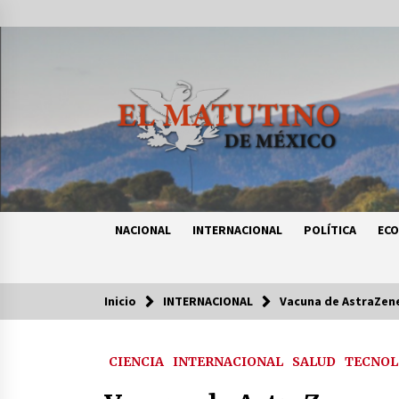
Saltar
al
contenido
NACIONAL
INTERNACIONAL
POLÍTICA
EC
Inicio
INTERNACIONAL
Vacuna de AstraZene
Tendencias
CIENCIA
INTERNACIONAL
SALUD
TECNOL
Certificado de Dafne Quintos revel
homicidio; su familia exige justici