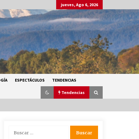
jueves, Ago 6, 2026
GÍA
ESPECTÁCULOS
TENDENCIAS
Tendencias
SMN alerta por lluvias intensas,
Buscar:
granizo y calor extremo en gran
parte de México