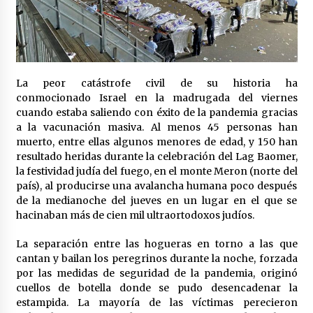
Laura Itzel Castillo será la nueva secretaria de
las Mujeres, anuncia Sheinbaum
2 meses atrás
Sheinbaum descarta reunión entre CNTE y
La peor catástrofe civil de su historia ha
Segob: «ya dimos nuestras propuestas»
conmocionado Israel en la madrugada del viernes
2 meses atrás
cuando estaba saliendo con éxito de la pandemia gracias
a la vacunación masiva. Al menos 45 personas han
Zar antidrogas de EE.UU.: “vamos por los
muerto, entre ellas algunos menores de edad, y 150 han
políticos mexicanos que protegen al narco”
resultado heridas durante la celebración del Lag Baomer,
2 meses atrás
la festividad judía del fuego, en el monte Meron (norte del
país), al producirse una avalancha humana poco después
de la medianoche del jueves en un lugar en el que se
Trump anuncia acuerdo con Irán y el fin de
operaciones militares entre ambos países
hacinaban más de cien mil ultraortodoxos judíos.
2 meses atrás
La separación entre las hogueras en torno a las que
cantan y bailan los peregrinos durante la noche, forzada
Trump asegura que barcos cargados de
por las medidas de seguridad de la pandemia, originó
petróleo están empezando a salir de Ormuz
cuellos de botella donde se pudo desencadenar la
2 meses atrás
estampida. La mayoría de las víctimas perecieron