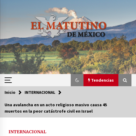
Saltar
al
contenido
Tendencias
Inicio
INTERNACIONAL
Tendencias
Una avalancha en un acto religioso masivo causa 45
muertos en la peor catástrofe civil en Israel
Certificado de Dafne Quintos revela homicidio;
su familia exige justicia
3 semanas atrás
INTERNACIONAL