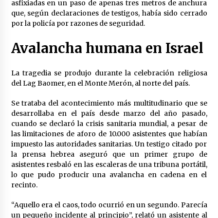
asfixiadas en un paso de apenas tres metros de anchura
México libraría posible arancel de EE.UU. en
que, según declaraciones de testigos, había sido cerrado
85% de sus exportaciones
por la policía por razones de seguridad.
2 meses atrás
Avalancha humana en Israel
La tragedia se produjo durante la celebración religiosa
del Lag Baomer, en el Monte Merón, al norte del país.
Se trataba del acontecimiento más multitudinario que se
desarrollaba en el país desde marzo del año pasado,
cuando se declaró la crisis sanitaria mundial, a pesar de
las limitaciones de aforo de 10.000 asistentes que habían
impuesto las autoridades sanitarias. Un testigo citado por
la prensa hebrea aseguró que un primer grupo de
asistentes resbaló en las escaleras de una tribuna portátil,
lo que pudo producir una avalancha en cadena en el
recinto.
“Aquello era el caos, todo ocurrió en un segundo. Parecía
un pequeño incidente al principio”, relató un asistente al