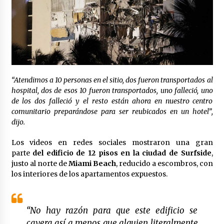
Laura Itzel Castillo será la nueva secretaria de
las Mujeres, anuncia Sheinbaum
2 meses atrás
Sheinbaum descarta reunión entre CNTE y
Segob: «ya dimos nuestras propuestas»
2 meses atrás
“Atendimos a 10 personas en el sitio, dos fueron transportados al
hospital, dos de esos 10 fueron transportados, uno falleció, uno
Zar antidrogas de EE.UU.: “vamos por los
de los dos falleció y el resto están ahora en nuestro centro
políticos mexicanos que protegen al narco”
comunitario preparándose para ser reubicados en un hotel”,
2 meses atrás
dijo.
Los videos en redes sociales mostraron una gran
Trump anuncia acuerdo con Irán y el fin de
operaciones militares entre ambos países
parte
del edificio de 12 pisos en la ciudad de Surfside
,
2 meses atrás
justo al norte de
Miami Beach
, reducido a escombros, con
los interiores de los apartamentos expuestos.
Trump asegura que barcos cargados de
petróleo están empezando a salir de Ormuz
2 meses atrás
“No hay razón para que este edificio se
cayera así a menos que alguien literalmente