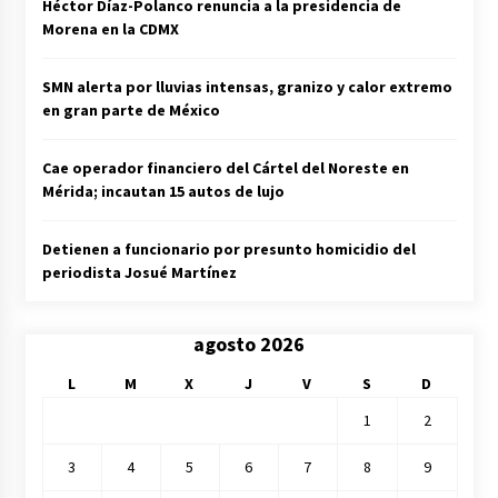
Héctor Díaz-Polanco renuncia a la presidencia de
Morena en la CDMX
SMN alerta por lluvias intensas, granizo y calor extremo
en gran parte de México
Cae operador financiero del Cártel del Noreste en
Mérida; incautan 15 autos de lujo
Detienen a funcionario por presunto homicidio del
periodista Josué Martínez
agosto 2026
L
M
X
J
V
S
D
1
2
3
4
5
6
7
8
9