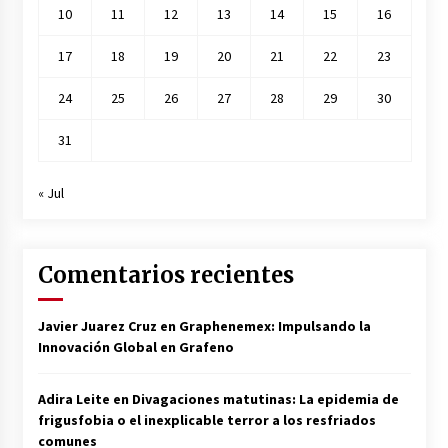
10
11
12
13
14
15
16
17
18
19
20
21
22
23
24
25
26
27
28
29
30
31
« Jul
Comentarios recientes
Javier Juarez Cruz
en
Graphenemex: Impulsando la
Innovación Global en Grafeno
Adira Leite
en
Divagaciones matutinas: La epidemia de
frigusfobia o el inexplicable terror a los resfriados
comunes