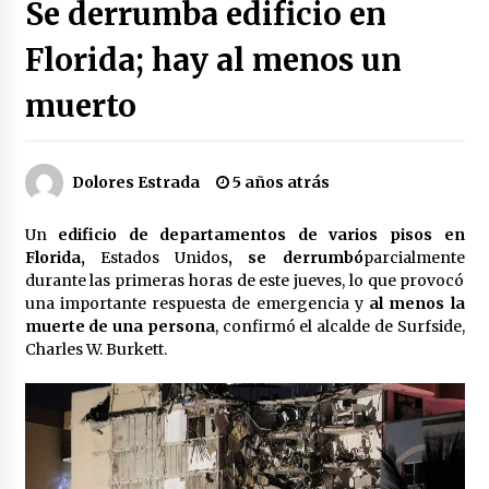
Se derrumba edificio en
Héctor Díaz-Polanco renuncia a la presidencia
de Morena en la CDMX
Florida; hay al menos un
3 semanas atrás
muerto
SMN alerta por lluvias intensas, granizo y calor
extremo en gran parte de México
3 semanas atrás
Dolores Estrada
5 años atrás
Cae operador financiero del Cártel del Noreste
Un
edificio de departamentos de varios pisos en
en Mérida; incautan 15 autos de lujo
Florida,
Estados Unidos
, se derrumbó
parcialmente
3 semanas atrás
durante las primeras horas de este jueves, lo que provocó
una importante respuesta de emergencia y
al menos la
Detienen a funcionario por presunto homicidio
muerte de una persona
, confirmó el alcalde de Surfside,
del periodista Josué Martínez
Charles W. Burkett.
3 semanas atrás
CNTE anuncia paso gratuito en peajes de CDMX
y acciones en 20 estados
2 meses atrás