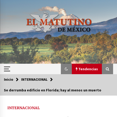
Saltar
al
contenido
Tendencias
Inicio
INTERNACIONAL
Tendencias
Se derrumba edificio en Florida; hay al menos un muerto
Certificado de Dafne Quintos revela homicidio;
su familia exige justicia
INTERNACIONAL
3 semanas atrás