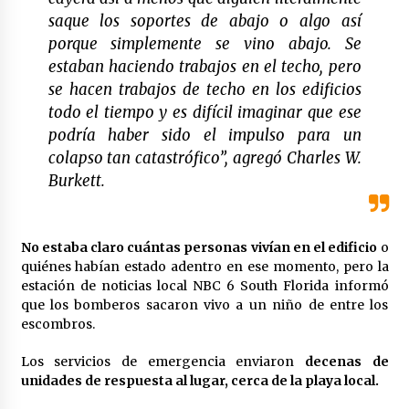
saque los soportes de abajo o algo así
México libraría posible arancel de EE.UU. en
85% de sus exportaciones
porque simplemente se vino abajo. Se
2 meses atrás
estaban haciendo trabajos en el techo, pero
se hacen trabajos de techo en los edificios
todo el tiempo y es difícil imaginar que ese
podría haber sido el impulso para un
colapso tan catastrófico”, agregó Charles W.
Burkett.
No estaba claro cuántas personas vivían en el edificio
o
quiénes habían estado adentro en ese momento, pero la
estación de noticias local NBC 6 South Florida informó
que los bomberos sacaron vivo a un niño de entre los
escombros.
Los servicios de emergencia enviaron
decenas de
unidades de respuesta al lugar, cerca de la playa local.