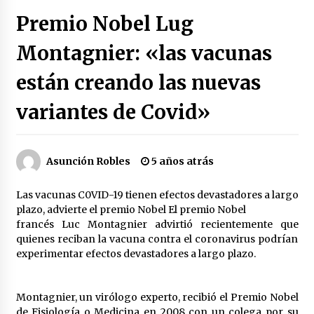
Héctor Díaz-Polanco renuncia a la presidencia
Premio Nobel Lug
de Morena en la CDMX
2 semanas atrás
Montagnier: «las vacunas
están creando las nuevas
SMN alerta por lluvias intensas, granizo y calor
extremo en gran parte de México
2 semanas atrás
variantes de Covid»
Cae operador financiero del Cártel del Noreste
en Mérida; incautan 15 autos de lujo
Asunción Robles
5 años atrás
3 semanas atrás
Las vacunas C0VID-19 tienen efectos devastadores a largo
Detienen a funcionario por presunto homicidio
plazo, advierte el premio Nobel El premio Nobel
del periodista Josué Martínez
francés Luc Montagnier advirtió recientemente que
3 semanas atrás
quienes reciban la vacuna contra el coronavirus podrían
experimentar efectos devastadores a largo plazo.
CNTE anuncia paso gratuito en peajes de CDMX
y acciones en 20 estados
2 meses atrás
Montagnier, un virólogo experto, recibió el Premio Nobel
de Fisiología o Medicina en 2008 con un colega por su