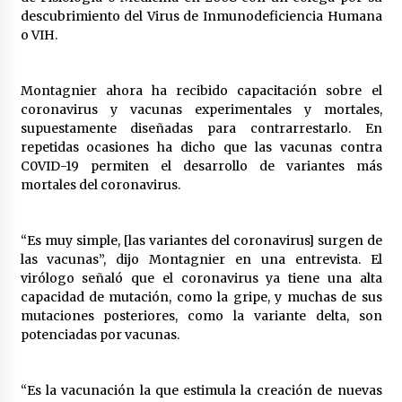
Laura Itzel Castillo será la nueva secretaria de
descubrimiento del Virus de Inmunodeficiencia Humana
las Mujeres, anuncia Sheinbaum
o VIH.
2 meses atrás
Montagnier ahora ha recibido capacitación sobre el
Sheinbaum descarta reunión entre CNTE y
coronavirus y vacunas experimentales y mortales,
Segob: «ya dimos nuestras propuestas»
supuestamente diseñadas para contrarrestarlo. En
2 meses atrás
repetidas ocasiones ha dicho que las vacunas contra
C0VID-19 permiten el desarrollo de variantes más
Zar antidrogas de EE.UU.: “vamos por los
mortales del coronavirus.
políticos mexicanos que protegen al narco”
2 meses atrás
“Es muy simple, [las variantes del coronavirus] surgen de
las vacunas”, dijo Montagnier en una entrevista. El
Trump anuncia acuerdo con Irán y el fin de
operaciones militares entre ambos países
virólogo señaló que el coronavirus ya tiene una alta
2 meses atrás
capacidad de mutación, como la gripe, y muchas de sus
mutaciones posteriores, como la variante delta, son
potenciadas por vacunas.
Trump asegura que barcos cargados de
petróleo están empezando a salir de Ormuz
2 meses atrás
“Es la vacunación la que estimula la creación de nuevas