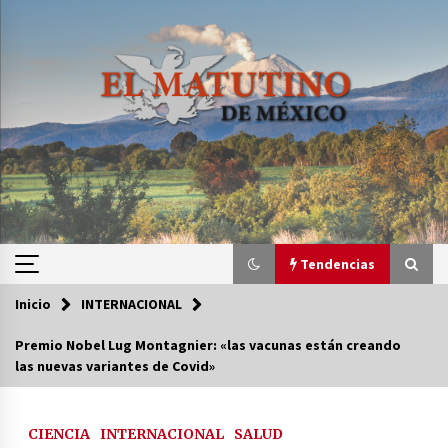
Saltar
al
contenido
Tendencias
Inicio
INTERNACIONAL
Tendencias
Premio Nobel Lug Montagnier: «las vacunas están creando
las nuevas variantes de Covid»
Certificado de Dafne Quintos revela homicidio;
su familia exige justicia
2 semanas atrás
CIENCIA
INTERNACIONAL
SALUD