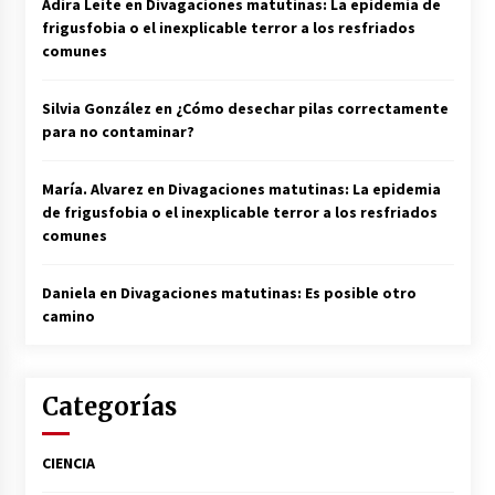
Adira Leite
en
Divagaciones matutinas: La epidemia de
frigusfobia o el inexplicable terror a los resfriados
comunes
Silvia González
en
¿Cómo desechar pilas correctamente
para no contaminar?
María. Alvarez
en
Divagaciones matutinas: La epidemia
de frigusfobia o el inexplicable terror a los resfriados
comunes
Daniela
en
Divagaciones matutinas: Es posible otro
camino
Categorías
CIENCIA