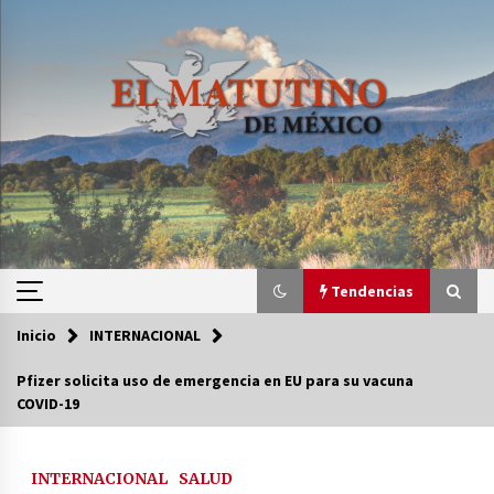
Saltar
al
contenido
Tendencias
Inicio
INTERNACIONAL
Tendencias
Pfizer solicita uso de emergencia en EU para su vacuna
COVID-19
Certificado de Dafne Quintos revela homicidio;
su familia exige justicia
2 semanas atrás
INTERNACIONAL
SALUD