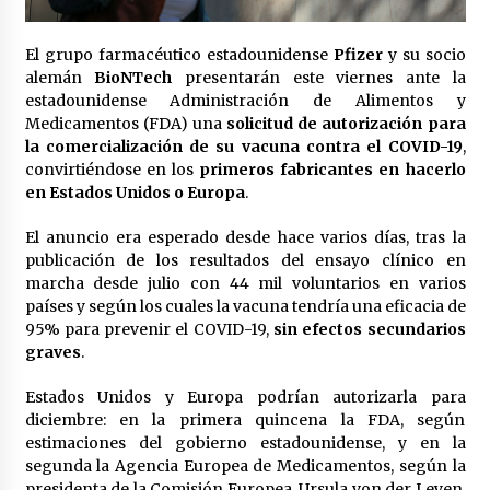
Laura Itzel Castillo será la nueva secretaria de
las Mujeres, anuncia Sheinbaum
El grupo farmacéutico estadounidense
Pfizer
y su socio
2 meses atrás
alemán
BioNTech
presentarán este viernes ante la
estadounidense Administración de Alimentos y
Sheinbaum descarta reunión entre CNTE y
Medicamentos (FDA) una
solicitud de autorización para
Segob: «ya dimos nuestras propuestas»
la comercialización de su vacuna contra el COVID-19
,
2 meses atrás
convirtiéndose en los
primeros fabricantes en hacerlo
en Estados Unidos o Europa
.
Zar antidrogas de EE.UU.: “vamos por los
políticos mexicanos que protegen al narco”
El anuncio era esperado desde hace varios días, tras la
2 meses atrás
publicación de los resultados del ensayo clínico en
marcha desde julio con 44 mil voluntarios en varios
países y según los cuales la vacuna tendría una eficacia de
Trump anuncia acuerdo con Irán y el fin de
95% para prevenir el COVID-19,
sin efectos secundarios
operaciones militares entre ambos países
graves
.
2 meses atrás
Estados Unidos y Europa podrían autorizarla para
Trump asegura que barcos cargados de
diciembre: en la primera quincena la FDA, según
petróleo están empezando a salir de Ormuz
estimaciones del gobierno estadounidense, y en la
2 meses atrás
segunda la Agencia Europea de Medicamentos, según la
presidenta de la Comisión Europea, Ursula von der Leyen.