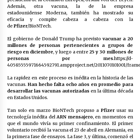
Además, otra vacuna, la de la empresa
México libraría posible arancel de EE.UU. en
85% de sus exportaciones
estadounidense Moderna, también ha mostrado su
2 meses atrás
eficacia y compite cabeza a cabeza con la
de
Pfizer
/BioNTech.
El gobierno de Donald Trump ha previsto
vacunar a 20
millones de personas pertenecientes a grupos de
riesgo en diciembre
, y luego a entre
25 y 30 millones de
personas por mes
.https://d-
40585555971664592791.ampproject.net/2011070101001/frame
La rapidez en este proceso es inédita en la historia de las
vacunas.
Han hecho falta ocho años en promedio para
desarrollar las vacunas autorizadas
en la última década
en Estados Unidos.
Tan solo en marzo BioNTech propuso a
Pfizer
usar su
tecnología inédita del
ARN mensajero
, en momentos en
que el mundo vivía su primer confinamiento. El primer
voluntario recibió la vacuna el 23 de abril en Alemania, en
la primera fase de ensayos. La fase 3, y última, comenzó el