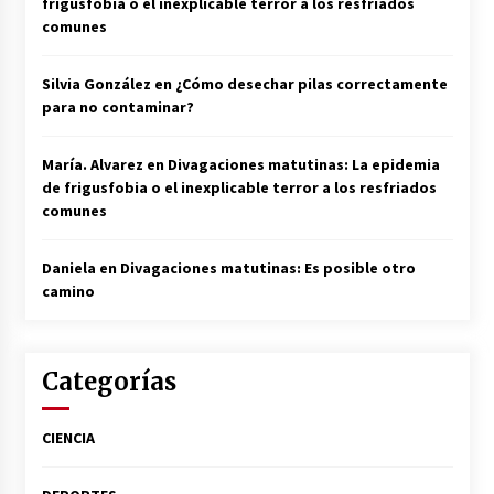
frigusfobia o el inexplicable terror a los resfriados
comunes
Silvia González
en
¿Cómo desechar pilas correctamente
para no contaminar?
María. Alvarez
en
Divagaciones matutinas: La epidemia
de frigusfobia o el inexplicable terror a los resfriados
comunes
Daniela
en
Divagaciones matutinas: Es posible otro
camino
Categorías
CIENCIA