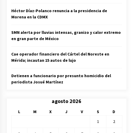
Héctor Díaz-Polanco renuncia a la presidencia de
Morena en la CDMX
SMN alerta por lluvias intensas, granizo y calor extremo
en gran parte de México
Cae operador financiero del Cártel del Noreste en
Mérida; incautan 15 autos de lujo
Detienen a funcionario por presunto homicidio del
periodista Josué Martínez
agosto 2026
L
M
X
J
V
S
D
1
2