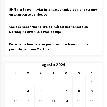
SMN alerta por lluvias intensas, granizo y calor extremo
en gran parte de México
Cae operador financiero del Cártel del Noreste en
Mérida; incautan 15 autos de lujo
Detienen a funcionario por presunto homicidio del
periodista Josué Martínez
agosto 2026
L
M
X
J
V
S
D
1
2
3
4
5
6
7
8
9
10
11
12
13
14
15
16