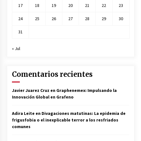
17
18
19
20
21
22
23
24
25
26
27
28
29
30
31
« Jul
Comentarios recientes
Javier Juarez Cruz
en
Graphenemex: Impulsando la
Innovación Global en Grafeno
Adira Leite
en
Divagaciones matutinas: La epidemia de
frigusfobia o el inexplicable terror a los resfriados
comunes