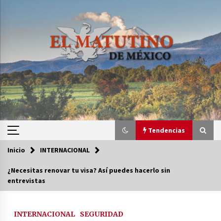
Saltar
al
contenido
Tendencias
Inicio
INTERNACIONAL
Tendencias
¿Necesitas renovar tu visa? Así puedes hacerlo sin
entrevistas
Certificado de Dafne Quintos revela homicidio;
su familia exige justicia
2 semanas atrás
INTERNACIONAL
SEGURIDAD