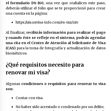
el formulario DS-160
, una vez que realialices este paso,
México libraría posible arancel de EE.UU. en
deberás utilizar el folio que se te proporcionó para crear
85% de sus exportaciones
una cuenta en la página:
2 meses atrás
https://ais.usvisa-info.com/es-mx/niv
Al finalizar,
recibirás información para realizar el pago
y cuando éste se refleje en el sistema
,
podrás agendar
una cita en el Centro de Atención al Solicitante de Visa
(CAS)
para la toma de fotografía y actualización de datos
biométricos.
¿Qué requisitos necesito para
renovar mi visa?
Algunas
condiciones o requisitos para renovar tu visa
son:
Contar con visa
No haber sido arrestado o condenado por un delito;