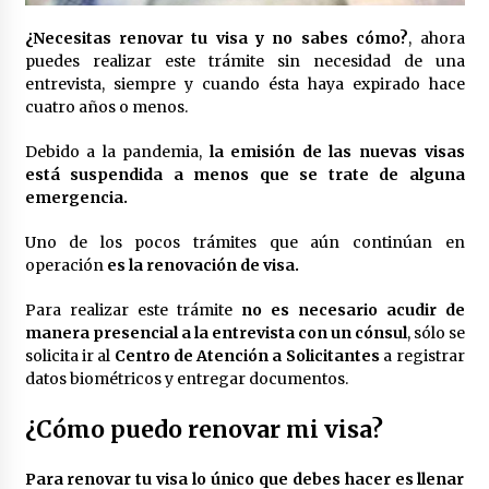
Laura Itzel Castillo será la nueva secretaria de
las Mujeres, anuncia Sheinbaum
¿Necesitas renovar tu visa y no sabes cómo?
, ahora
2 meses atrás
puedes realizar este trámite sin necesidad de una
entrevista, siempre y cuando ésta haya expirado hace
cuatro años o menos.
Sheinbaum descarta reunión entre CNTE y
Segob: «ya dimos nuestras propuestas»
Debido a la pandemia,
la emisión de las nuevas visas
2 meses atrás
está suspendida a menos que se trate de alguna
emergencia.
Zar antidrogas de EE.UU.: “vamos por los
políticos mexicanos que protegen al narco”
Uno de los pocos trámites que aún continúan en
2 meses atrás
operación
es la renovación de visa.
Para realizar este trámite
no
es necesario acudir de
Trump anuncia acuerdo con Irán y el fin de
manera presencial a la entrevista con un cónsul
, sólo se
operaciones militares entre ambos países
solicita ir al
Centro de Atención a Solicitantes
a registrar
2 meses atrás
datos biométricos y entregar documentos.
Trump asegura que barcos cargados de
¿Cómo puedo renovar mi visa?
petróleo están empezando a salir de Ormuz
2 meses atrás
Para renovar tu visa lo único que debes hacer es llenar