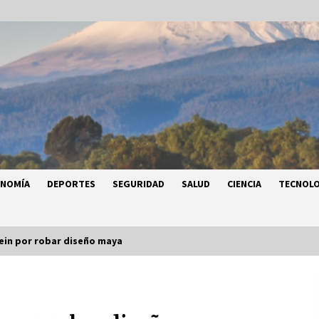
ONOMÍA
DEPORTES
SEGURIDAD
SALUD
CIENCIA
TECNOLO
ein por robar diseño maya
a
Héctor Díaz-Polanco renuncia a la
a
presidencia de Morena en la CDMX