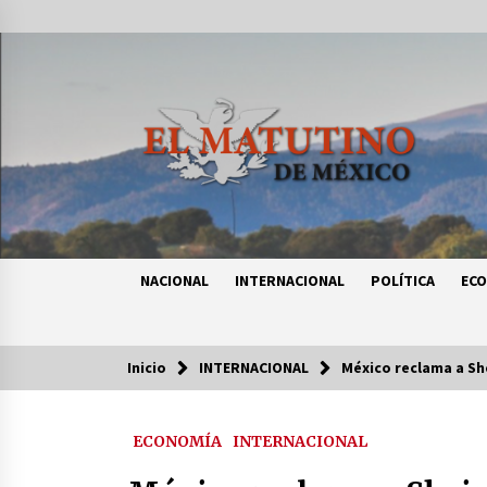
Saltar
al
contenido
NACIONAL
INTERNACIONAL
POLÍTICA
EC
Inicio
INTERNACIONAL
México reclama a Sh
Tendencias
ECONOMÍA
INTERNACIONAL
Certificado de Dafne Quintos revel
homicidio; su familia exige justici