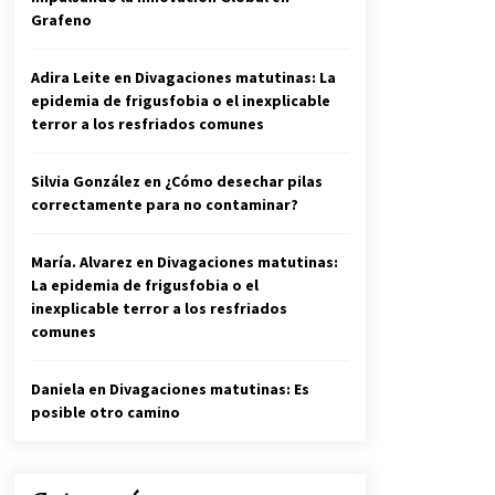
Grafeno
Adira Leite
en
Divagaciones matutinas: La
epidemia de frigusfobia o el inexplicable
terror a los resfriados comunes
Silvia González
en
¿Cómo desechar pilas
correctamente para no contaminar?
María. Alvarez
en
Divagaciones matutinas:
La epidemia de frigusfobia o el
inexplicable terror a los resfriados
comunes
Daniela
en
Divagaciones matutinas: Es
posible otro camino