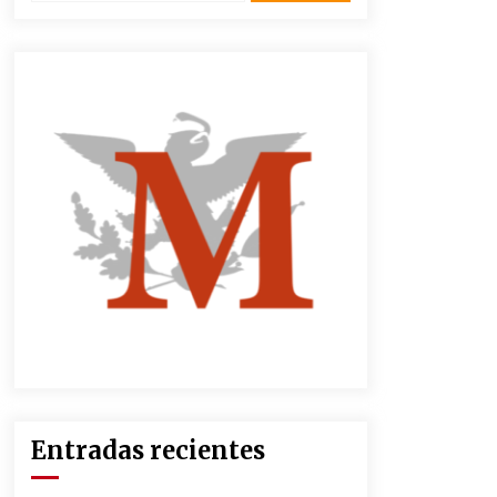
3 semanas atrás
CNTE anuncia paso gratuito en
peajes de CDMX y acciones en 20
estados
2 meses atrás
Zar antidrogas de EE.UU.: “vamos
por los políticos mexicanos que
protegen al narco”
2 meses atrás
México libraría posible arancel de
EE.UU. en 85% de sus exportaciones
2 meses atrás
Entradas recientes