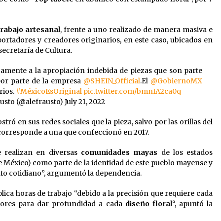
trabajo artesanal
, frente a uno realizado de manera masiva e
 portadores y creadores originarios, en este caso, ubicados en
 secretaría de Cultura.
mente a la apropiación indebida de piezas que son parte
 por parte de la empresa
@SHEIN_Official
.El
@GobiernoMX
rios.
#MéxicoEsOriginal
pic.twitter.com/bmnIA2ca0q
usto (@alefrausto)
July 21, 2022
stró en sus redes sociales que la pieza, salvo por las orillas del
, corresponde a una que confeccionó en 2017.
e realizan en diversas
comunidades mayas
de los estados
de México) como parte de la identidad de este pueblo mayense y
to cotidiano”, argumentó la dependencia.
lica horas de trabajo “debido a la precisión que requiere cada
lores para dar profundidad a cada
diseño floral
“, apuntó la