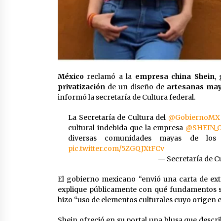
México
reclamó a la
empresa china Shein
,
privatización
de un diseño de
artesanas ma
informó la secretaría de Cultura federal.
La Secretaría de Cultura del
@GobiernoMX
cultural indebida que la empresa
@SHEIN_Of
diversas comunidades mayas de los
pic.twitter.com/5ZGQJXtFCv
— Secretaría de C
El gobierno mexicano “envió una carta de ex
explique públicamente con qué fundamentos se 
hizo “uso de elementos culturales cuyo origen 
Shein ofreció en su portal una blusa que descr