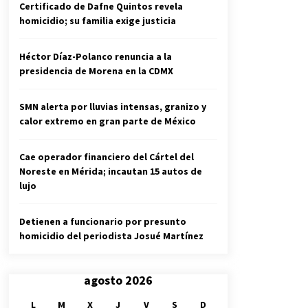
Certificado de Dafne Quintos revela
homicidio; su familia exige justicia
Héctor Díaz-Polanco renuncia a la
presidencia de Morena en la CDMX
SMN alerta por lluvias intensas, granizo y
calor extremo en gran parte de México
Cae operador financiero del Cártel del
Noreste en Mérida; incautan 15 autos de
lujo
Detienen a funcionario por presunto
homicidio del periodista Josué Martínez
agosto 2026
L
M
X
J
V
S
D