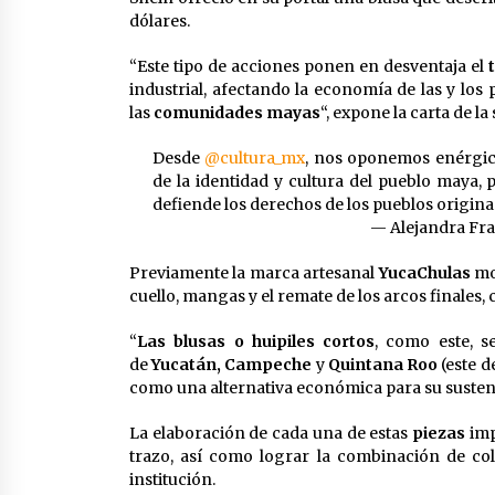
dólares.
“Este tipo de acciones ponen en desventaja el
industrial, afectando la economía de las y los
las
comunidades mayas
“, expone la carta de la
Desde
@cultura_mx
, nos oponemos enérgica
de la identidad y cultura del pueblo maya,
defiende los derechos de los pueblos origina
— Alejandra Fra
Previamente la marca artesanal
YucaChulas
mo
cuello, mangas y el remate de los arcos finales
“
Las blusas o huipiles cortos
, como este, s
de
Yucatán, Campeche
y
Quintana Roo
(este 
como una alternativa económica para su susten
La elaboración de cada una de estas
piezas
imp
trazo, así como lograr la combinación de co
institución.