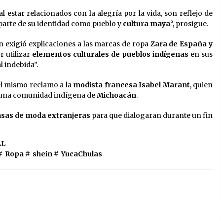
 estar relacionados con la alegría por la vida, son reflejo de
parte de su identidad como pueblo y
cultura maya
“, prosigue.
 exigió explicaciones a las marcas de ropa
Zara de España y
r utilizar
elementos culturales de pueblos indígenas
en sus
 indebida”.
el mismo reclamo a la
modista francesa Isabel Marant
, quien
 a una comunidad indígena de
Michoacán
.
asas de moda extranjeras
para que dialogaran durante un fin
AL
#
Ropa
#
shein
#
YucaChulas