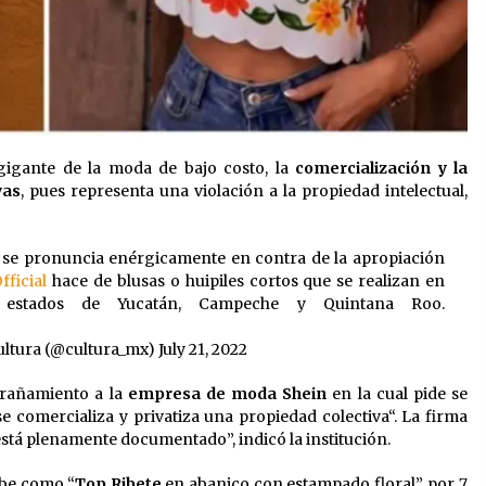
 gigante de la moda de bajo costo, la
comercialización y la
yas
, pues representa una violación a la propiedad intelectual,
se pronuncia enérgicamente en contra de la apropiación
ficial
hace de blusas o huipiles cortos que se realizan en
 estados de Yucatán, Campeche y Quintana Roo.
ultura (@cultura_mx)
July 21, 2022
trañamiento a la
empresa de moda Shein
en la cual pide se
comercializa y privatiza una propiedad colectiva“. La firma
está plenamente documentado”, indicó la institución.
ibe como “
Top Ribete
en abanico con estampado floral”, por 7