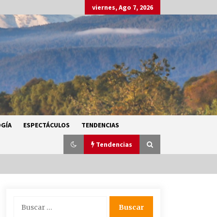
viernes, Ago 7, 2026
GÍA
ESPECTÁCULOS
TENDENCIAS
Tendencias
SMN alerta por lluvias intensas,
Buscar:
granizo y calor extremo en gran
parte de México