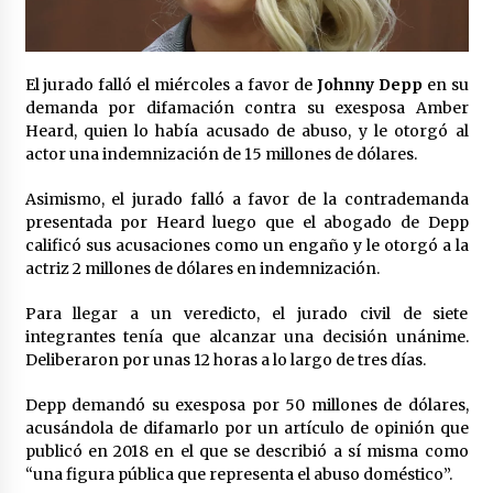
Laura Itzel Castillo será la nueva secretaria de
las Mujeres, anuncia Sheinbaum
2 meses atrás
El jurado falló el miércoles a favor de
Johnny Depp
en su
demanda por difamación contra su exesposa Amber
Sheinbaum descarta reunión entre CNTE y
Heard, quien lo había acusado de abuso, y le otorgó al
Segob: «ya dimos nuestras propuestas»
actor una indemnización de 15 millones de dólares.
2 meses atrás
Asimismo, el jurado falló a favor de la contrademanda
Zar antidrogas de EE.UU.: “vamos por los
presentada por Heard luego que el abogado de Depp
políticos mexicanos que protegen al narco”
calificó sus acusaciones como un engaño y le otorgó a la
2 meses atrás
actriz 2 millones de dólares en indemnización.
Para llegar a un veredicto, el jurado civil de siete
Trump anuncia acuerdo con Irán y el fin de
operaciones militares entre ambos países
integrantes tenía que alcanzar una decisión unánime.
2 meses atrás
Deliberaron por unas 12 horas a lo largo de tres días.
Depp demandó su exesposa por 50 millones de dólares,
Trump asegura que barcos cargados de
acusándola de difamarlo por un artículo de opinión que
petróleo están empezando a salir de Ormuz
publicó en 2018 en el que se describió a sí misma como
2 meses atrás
“una figura pública que representa el abuso doméstico”.