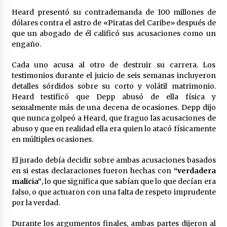
México libraría posible arancel de EE.UU. en
Heard presentó su contrademanda de 100 millones de
85% de sus exportaciones
dólares contra el astro de «Piratas del Caribe» después de
2 meses atrás
que un abogado de él calificó sus acusaciones como un
engaño.
Cada uno acusa al otro de destruir su carrera. Los
testimonios durante el juicio de seis semanas incluyeron
detalles sórdidos sobre su corto y volátil matrimonio.
Heard testificó que Depp abusó de ella física y
sexualmente más de una decena de ocasiones. Depp dijo
que nunca golpeó a Heard, que fraguo las acusaciones de
abuso y que en realidad ella era quien lo atacó físicamente
en múltiples ocasiones.
El jurado debía decidir sobre ambas acusaciones basados
en si estas declaraciones fueron hechas con
“verdadera
malicia”
, lo que significa que sabían que lo que decían era
falso, o que actuaron con una falta de respeto imprudente
por la verdad.
Durante los argumentos finales, ambas partes dijeron al