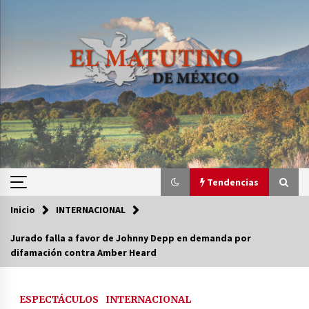
Saltar
al
contenido
Tendencias
Inicio
INTERNACIONAL
Tendencias
Jurado falla a favor de Johnny Depp en demanda por
difamación contra Amber Heard
Certificado de Dafne Quintos revela homicidio;
su familia exige justicia
3 semanas atrás
ESPECTÁCULOS
INTERNACIONAL