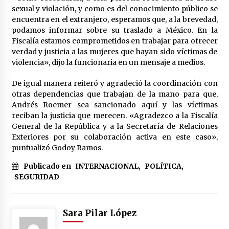
Laura Itzel Castillo será la nueva secretaria de
sexual y violación, y como es del conocimiento público se
las Mujeres, anuncia Sheinbaum
encuentra en el extranjero, esperamos que, a la brevedad,
2 meses atrás
podamos informar sobre su traslado a México. En la
Fiscalía estamos comprometidos en trabajar para ofrecer
verdad y justicia a las mujeres que hayan sido víctimas de
Sheinbaum descarta reunión entre CNTE y
violencia», dijo la funcionaria en un mensaje a medios.
Segob: «ya dimos nuestras propuestas»
2 meses atrás
De igual manera reiteró y agradeció la coordinación con
otras dependencias que trabajan de la mano para que,
Zar antidrogas de EE.UU.: “vamos por los
Andrés Roemer sea sancionado aquí y las víctimas
políticos mexicanos que protegen al narco”
reciban la justicia que merecen. «Agradezco a la Fiscalía
2 meses atrás
General de la República y a la Secretaría de Relaciones
Exteriores por su colaboración activa en este caso»,
puntualizó Godoy Ramos.
Trump anuncia acuerdo con Irán y el fin de
operaciones militares entre ambos países
Publicado en
INTERNACIONAL
,
POLÍTICA
,
2 meses atrás
SEGURIDAD
Trump asegura que barcos cargados de
petróleo están empezando a salir de Ormuz
Sara Pilar López
2 meses atrás