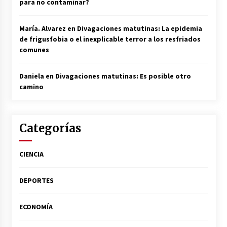
para no contaminar?
María. Alvarez
en
Divagaciones matutinas: La epidemia
de frigusfobia o el inexplicable terror a los resfriados
comunes
Daniela
en
Divagaciones matutinas: Es posible otro
camino
Categorías
CIENCIA
DEPORTES
ECONOMÍA