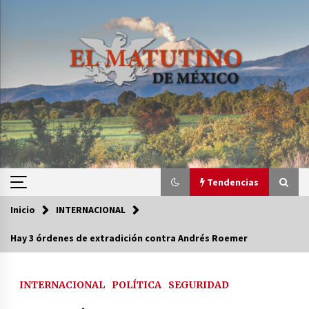
Saltar
al
contenido
Tendencias
Inicio
INTERNACIONAL
Tendencias
Hay 3 órdenes de extradición contra Andrés Roemer
Certificado de Dafne Quintos revela homicidio;
su familia exige justicia
INTERNACIONAL
POLÍTICA
SEGURIDAD
3 semanas atrás