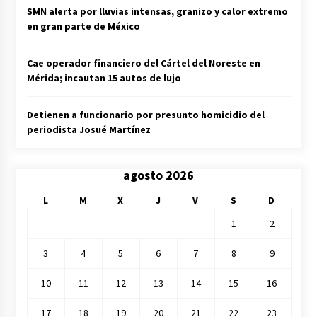
SMN alerta por lluvias intensas, granizo y calor extremo
en gran parte de México
Cae operador financiero del Cártel del Noreste en
Mérida; incautan 15 autos de lujo
Detienen a funcionario por presunto homicidio del
periodista Josué Martínez
agosto 2026
L
M
X
J
V
S
D
1
2
3
4
5
6
7
8
9
10
11
12
13
14
15
16
17
18
19
20
21
22
23