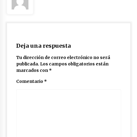
México libraría posible arancel de EE.UU. en
85% de sus exportaciones
2 meses atrás
Deja una respuesta
Tu dirección de correo electrónico no será
publicada.
Los campos obligatorios están
marcados con
*
Comentario
*