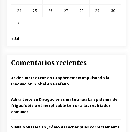
24
25
26
27
28
29
30
31
« Jul
Comentarios recientes
Javier Juarez Cruz
en
Graphenemex: Impulsando la
Innovación Global en Grafeno
Adira Leite
en
Divagaciones matutinas: La epidemia de
frigusfobia o el inexplicable terror a los resfriados
comunes
Silvia González
en
¿Cómo desechar pilas correctamente