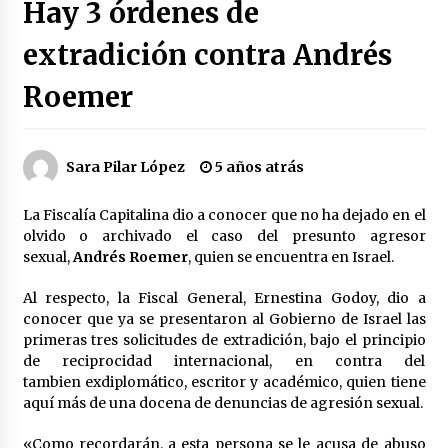
Hay 3 órdenes de
Héctor Díaz-Polanco renuncia a la presidencia
de Morena en la CDMX
extradición contra Andrés
3 semanas atrás
Roemer
SMN alerta por lluvias intensas, granizo y calor
extremo en gran parte de México
3 semanas atrás
Sara Pilar López
5 años atrás
Cae operador financiero del Cártel del Noreste
La Fiscalía Capitalina dio a conocer que no ha dejado en el
en Mérida; incautan 15 autos de lujo
olvido o archivado el caso del presunto agresor
3 semanas atrás
sexual,
Andrés Roemer
, quien se encuentra en Israel.
Detienen a funcionario por presunto homicidio
Al respecto, la Fiscal General, Ernestina Godoy, dio a
del periodista Josué Martínez
conocer que ya se presentaron al Gobierno de Israel las
3 semanas atrás
primeras tres solicitudes de extradición, bajo el principio
de reciprocidad internacional, en contra del
tambien exdiplomático, escritor y académico, quien tiene
CNTE anuncia paso gratuito en peajes de CDMX
y acciones en 20 estados
aquí más de una docena de denuncias de agresión sexual.
2 meses atrás
«Como recordarán, a esta persona se le acusa de abuso