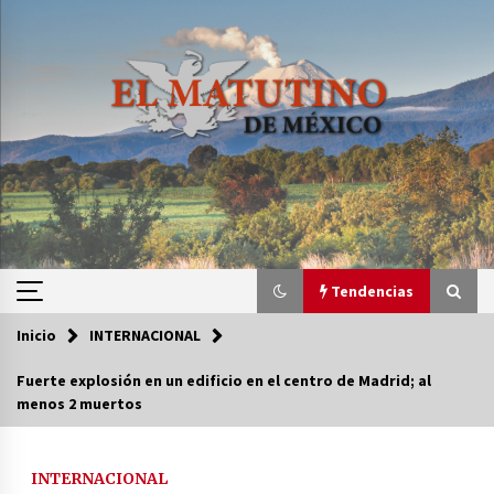
Saltar
al
contenido
Tendencias
Inicio
INTERNACIONAL
Tendencias
Fuerte explosión en un edificio en el centro de Madrid; al
menos 2 muertos
Certificado de Dafne Quintos revela homicidio;
su familia exige justicia
3 semanas atrás
INTERNACIONAL