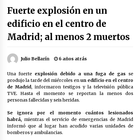
Héctor Díaz-Polanco renuncia a la presidencia
Fuerte explosión en un
de Morena en la CDMX
3 semanas atrás
edificio en el centro de
Madrid; al menos 2 muertos
SMN alerta por lluvias intensas, granizo y calor
extremo en gran parte de México
3 semanas atrás
Julio Bellarín
6 años atrás
Cae operador financiero del Cártel del Noreste
en Mérida; incautan 15 autos de lujo
Una fuerte
explosión debido a una fuga de gas
se
3 semanas atrás
produjo la tarde del miércoles en
un edificio en el centro
de Madrid
, informaron testigos y la televisión pública
Detienen a funcionario por presunto homicidio
TVE. Hasta el momento se reportan la menos dos
del periodista Josué Martínez
personas fallecidas y seis heridas.
3 semanas atrás
Se ignora por el momento cuántos lesionados
habrá,
mientras el servicio de emergencias de Madrid
CNTE anuncia paso gratuito en peajes de CDMX
y acciones en 20 estados
informó que al lugar han acudido varias unidades de
2 meses atrás
bomberos y ambulancias.