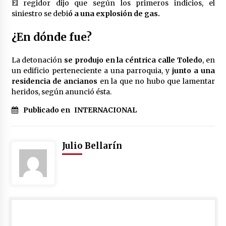
El regidor dijo que según los primeros indicios, el
México libraría posible arancel de EE.UU. en
siniestro se debi
ó a una explosión de gas.
85% de sus exportaciones
2 meses atrás
¿En dónde fue?
La detonación
se produjo en la céntrica calle Toledo
, en
un edificio perteneciente a una parroquia, y
junto a una
residencia de ancianos
en la que no hubo que lamentar
heridos, según anunció ésta.
Publicado en
INTERNACIONAL
Julio Bellarín