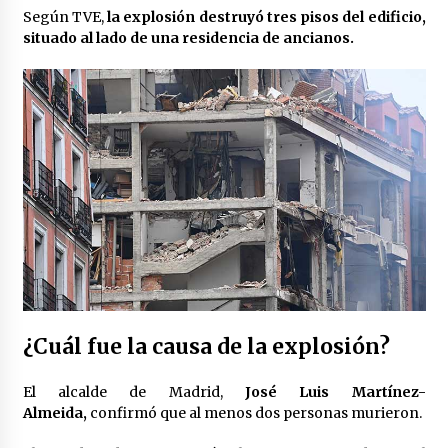
Laura Itzel Castillo será la nueva secretaria de
Según TVE,
la explosión destruyó tres pisos del edificio,
las Mujeres, anuncia Sheinbaum
situado al lado de una residencia de ancianos.
2 meses atrás
Sheinbaum descarta reunión entre CNTE y
Segob: «ya dimos nuestras propuestas»
2 meses atrás
Zar antidrogas de EE.UU.: “vamos por los
políticos mexicanos que protegen al narco”
2 meses atrás
Trump anuncia acuerdo con Irán y el fin de
operaciones militares entre ambos países
2 meses atrás
¿Cuál fue la causa de la explosión?
Trump asegura que barcos cargados de
El alcalde de Madrid,
José Luis Martínez-
petróleo están empezando a salir de Ormuz
Almeida,
confirmó que al menos dos personas murieron.
2 meses atrás