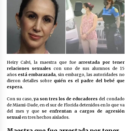
Laura Itzel Castillo será la nueva secretaria de
las Mujeres, anuncia Sheinbaum
2 meses atrás
Sheinbaum descarta reunión entre CNTE y
Segob: «ya dimos nuestras propuestas»
2 meses atrás
Zar antidrogas de EE.UU.: “vamos por los
Heiry Calvi, la maestra que fue
arrestada por tener
políticos mexicanos que protegen al narco”
relaciones sexuales
con uno de sus alumnos de 15
2 meses atrás
años
está embarazada
, sin embargo, las autoridades no
dieron detalles sobre
quién es el padre del bebé que
Trump anuncia acuerdo con Irán y el fin de
espera.
operaciones militares entre ambos países
2 meses atrás
Con su caso,
ya son tres los de educadores
del condado
de Miami-Dade, en el sur de Florida detenidos en lo que va
del mes y que
Trump asegura que barcos cargados de
se enfrentan a cargos de agresión
petróleo están empezando a salir de Ormuz
sexual
en tres hechos aislados.
2 meses atrás
Maestra que fue arrestada por tener