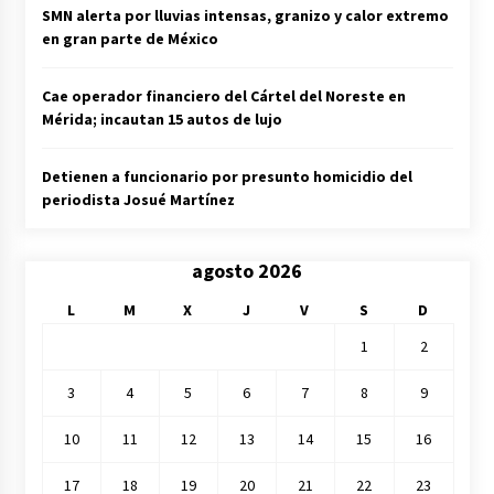
SMN alerta por lluvias intensas, granizo y calor extremo
en gran parte de México
Cae operador financiero del Cártel del Noreste en
Mérida; incautan 15 autos de lujo
Detienen a funcionario por presunto homicidio del
periodista Josué Martínez
agosto 2026
L
M
X
J
V
S
D
1
2
3
4
5
6
7
8
9
10
11
12
13
14
15
16
17
18
19
20
21
22
23