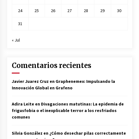
24
25
26
27
28
29
30
31
« Jul
Comentarios recientes
Javier Juarez Cruz
en
Graphenemex: Impulsando la
Innovación Global en Grafeno
Adira Leite
en
Divagaciones matutinas: La epidemia de
frigusfobia o el inexplicable terror a los resfriados
comunes
Silvia González
en
¿Cómo desechar pilas correctamente