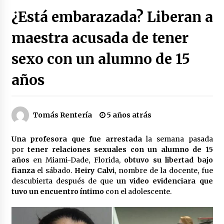
Héctor Díaz-Polanco renuncia a la presidencia
¿Está embarazada? Liberan a
de Morena en la CDMX
3 semanas atrás
maestra acusada de tener
sexo con un alumno de 15
SMN alerta por lluvias intensas, granizo y calor
extremo en gran parte de México
3 semanas atrás
años
Cae operador financiero del Cártel del Noreste
en Mérida; incautan 15 autos de lujo
Tomás Rentería
5 años atrás
3 semanas atrás
Una profesora que fue arrestada
la semana pasada
Detienen a funcionario por presunto homicidio
por
tener relaciones sexuales con un alumno de 15
del periodista Josué Martínez
años
en Miami-Dade, Florida,
obtuvo su libertad bajo
3 semanas atrás
fianza
el sábado.
Heiry Calvi
, nombre de la docente, fue
descubierta después de que
un video evidenciara que
tuvo un encuentro íntimo
con el adolescente.
CNTE anuncia paso gratuito en peajes de CDMX
y acciones en 20 estados
2 meses atrás