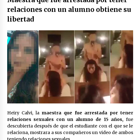
México libraría posible arancel de EE.UU. en
relaciones con un alumno obtiene su
85% de sus exportaciones
libertad
2 meses atrás
Heiry Calvi, la
maestra que fue arrestada por tener
relaciones sexuales con un alumno de 15 años,
fue
descubierta después de que el estudiante con el que se le
relaciona, mostrara a sus compañeros un video de ambos
teniendo relaciones sexuales.