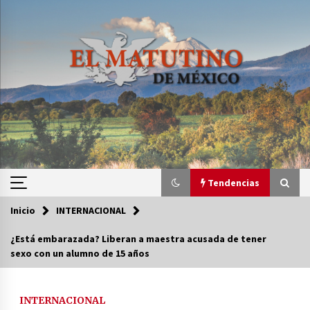
Saltar
al
contenido
Tendencias
Inicio
INTERNACIONAL
Tendencias
¿Está embarazada? Liberan a maestra acusada de tener
sexo con un alumno de 15 años
Certificado de Dafne Quintos revela homicidio;
su familia exige justicia
3 semanas atrás
INTERNACIONAL