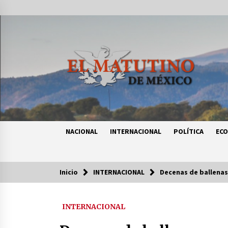
Saltar
al
contenido
NACIONAL
INTERNACIONAL
POLÍTICA
EC
Inicio
INTERNACIONAL
Decenas de ballenas
Tendencias
INTERNACIONAL
Certificado de Dafne Quintos revel
homicidio; su familia exige justici