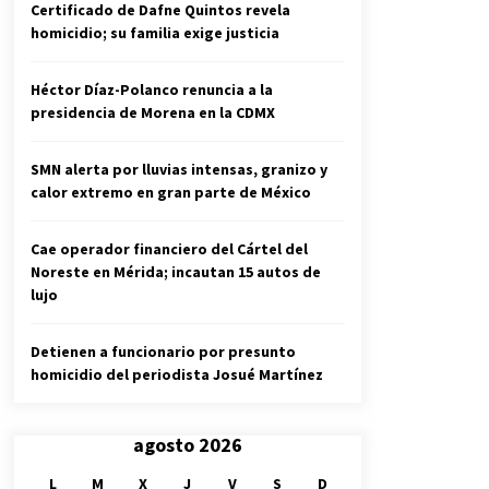
Certificado de Dafne Quintos revela
homicidio; su familia exige justicia
Héctor Díaz-Polanco renuncia a la
presidencia de Morena en la CDMX
SMN alerta por lluvias intensas, granizo y
calor extremo en gran parte de México
Cae operador financiero del Cártel del
Noreste en Mérida; incautan 15 autos de
lujo
Detienen a funcionario por presunto
homicidio del periodista Josué Martínez
agosto 2026
L
M
X
J
V
S
D