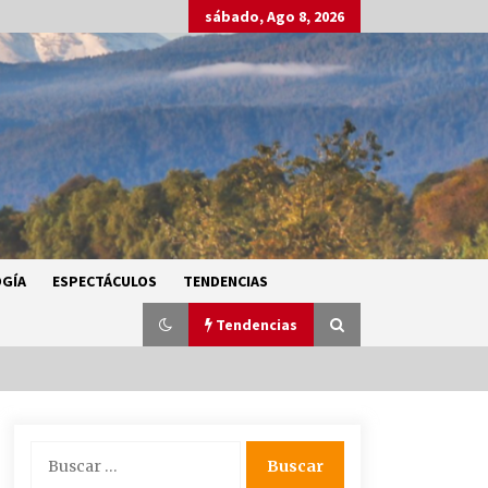
sábado, Ago 8, 2026
GÍA
ESPECTÁCULOS
TENDENCIAS
Tendencias
SMN alerta por lluvias intensas,
Buscar:
granizo y calor extremo en gran
parte de México