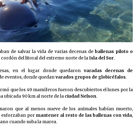
aban de salvar la vida de varias decenas de
ballenas piloto o
 cordón del litoral del extremo norte de la
Isla del Sur
.
desas, en el lugar donde quedaron
varadas decenas de
 de eventos, donde quedan
varados grupos de globicéfalos
.
ormó que los 49 mamíferos fueron descubiertos el lunes por la
a ubicada 90 km al norte de la
ciudad Nelson
.
formaron que al menos nueve de los animales habían muerto,
e esforzaban por
mantener al resto de las ballenas con vida
,
éano cuando suba la marea.