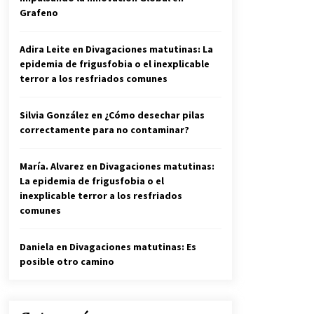
Grafeno
Adira Leite
en
Divagaciones matutinas: La
epidemia de frigusfobia o el inexplicable
terror a los resfriados comunes
Silvia González
en
¿Cómo desechar pilas
correctamente para no contaminar?
María. Alvarez
en
Divagaciones matutinas:
La epidemia de frigusfobia o el
inexplicable terror a los resfriados
comunes
Daniela
en
Divagaciones matutinas: Es
posible otro camino