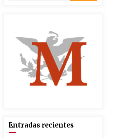
3 semanas atrás
CNTE anuncia paso gratuito en
peajes de CDMX y acciones en 20
estados
2 meses atrás
Zar antidrogas de EE.UU.: “vamos
por los políticos mexicanos que
protegen al narco”
2 meses atrás
México libraría posible arancel de
EE.UU. en 85% de sus exportaciones
2 meses atrás
Entradas recientes