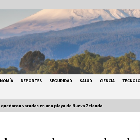
ONOMÍA
DEPORTES
SEGURIDAD
SALUD
CIENCIA
TECNOLO
 quedaron varadas en una playa de Nueva Zelanda
a
Héctor Díaz-Polanco renuncia a la
a
presidencia de Morena en la CDMX