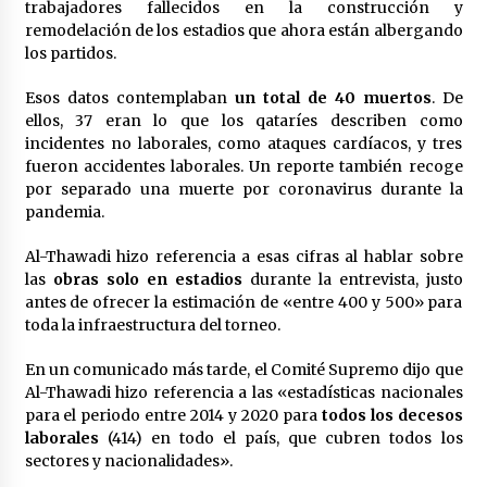
trabajadores fallecidos en la construcción y
México libraría posible arancel de EE.UU. en
remodelación de los estadios que ahora están albergando
85% de sus exportaciones
los partidos.
2 meses atrás
Esos datos contemplaban
un total de 40 muertos
. De
ellos, 37 eran lo que los qataríes describen como
incidentes no laborales, como ataques cardíacos, y tres
fueron accidentes laborales. Un reporte también recoge
por separado una muerte por coronavirus durante la
pandemia.
Al-Thawadi hizo referencia a esas cifras al hablar sobre
las
obras solo
en estadios
durante la entrevista, justo
antes de ofrecer la estimación de «entre 400 y 500» para
toda la infraestructura del torneo.
En un comunicado más tarde, el Comité Supremo dijo que
Al-Thawadi hizo referencia a las «estadísticas nacionales
para el periodo entre 2014 y 2020 para
todos los decesos
laborales
(414) en todo el país, que cubren todos los
sectores y nacionalidades».