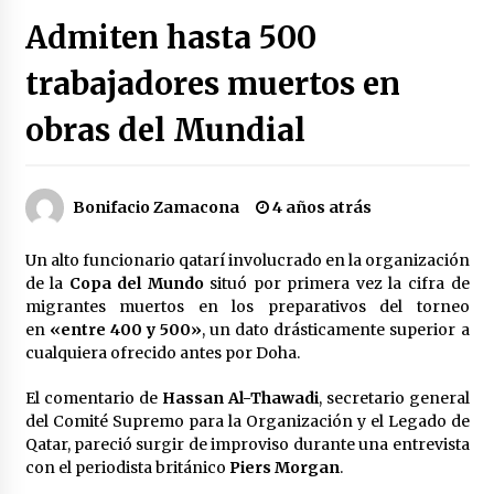
Héctor Díaz-Polanco renuncia a la presidencia
Admiten hasta 500
de Morena en la CDMX
3 semanas atrás
trabajadores muertos en
obras del Mundial
SMN alerta por lluvias intensas, granizo y calor
extremo en gran parte de México
3 semanas atrás
Bonifacio Zamacona
4 años atrás
Cae operador financiero del Cártel del Noreste
en Mérida; incautan 15 autos de lujo
Un alto funcionario qatarí involucrado en la organización
3 semanas atrás
de la
Copa del
Mundo
situó por primera vez la cifra de
migrantes muertos en los preparativos del torneo
Detienen a funcionario por presunto homicidio
en
«entre 400 y 500»
, un dato drásticamente superior a
del periodista Josué Martínez
cualquiera ofrecido antes por Doha.
3 semanas atrás
El comentario de
Hassan Al-Thawadi
, secretario general
del Comité Supremo para la Organización y el Legado de
CNTE anuncia paso gratuito en peajes de CDMX
y acciones en 20 estados
Qatar, pareció surgir de improviso durante una entrevista
2 meses atrás
con el periodista británico
Piers Morgan
.