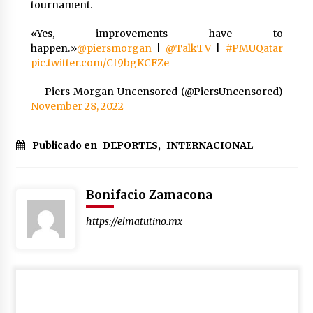
tournament.
«Yes, improvements have to
happen.»
@piersmorgan
|
@TalkTV
|
#PMUQatar
pic.twitter.com/Cf9bgKCFZe
— Piers Morgan Uncensored (@PiersUncensored)
November 28, 2022
Publicado en
DEPORTES
,
INTERNACIONAL
Bonifacio Zamacona
https://elmatutino.mx