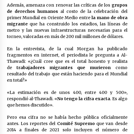
Laura Itzel Castillo será la nueva secretaria de
Además, amenaza con renovar las críticas de los
grupos
las Mujeres, anuncia Sheinbaum
de derechos
humanos
al costo de la celebración del
2 meses atrás
primer Mundial en Oriente Medio entre
la mano de obra
migrante
que ha construido los estadios, las líneas de
metro y las nuevas infraestructuras necesarias para el
Sheinbaum descarta reunión entre CNTE y
torneo, valoradas en más de 200 mil millones de dólares.
Segob: «ya dimos nuestras propuestas»
2 meses atrás
En la entrevista, de la cual Morgan ha publicado
fragmentos en internet, el periodista le pregunta a Al-
Zar antidrogas de EE.UU.: “vamos por los
Thawadi: «¿Cuál cree que es el total honesto y realista
políticos mexicanos que protegen al narco”
de
trabajadores migrantes que murieron
como
2 meses atrás
resultado del trabajo que están haciendo para el Mundial
en total?»
Trump anuncia acuerdo con Irán y el fin de
operaciones militares entre ambos países
«La estimación es de unos 400, entre 400 y 500»,
2 meses atrás
respondió al-Thawadi. «
No tengo la cifra exacta
. Es algo
que hemos discutido».
Trump asegura que barcos cargados de
Pero esa cifra no se había hecho pública oficialmente
petróleo están empezando a salir de Ormuz
antes. Los reportes del
Comité Supremo
que van desde
2 meses atrás
2014 a finales de 2021 solo incluyen el número de