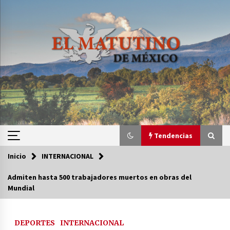
Saltar
al
contenido
Tendencias
Inicio
INTERNACIONAL
Tendencias
Admiten hasta 500 trabajadores muertos en obras del
Mundial
Certificado de Dafne Quintos revela homicidio;
su familia exige justicia
3 semanas atrás
DEPORTES
INTERNACIONAL