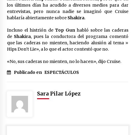
Laura Itzel Castillo será la nueva secretaria de
los últimos días ha acudido a diversos medios para dar
las Mujeres, anuncia Sheinbaum
entrevistas, pero nunca nadie se imaginó que Cruise
2 meses atrás
hablaría abiertamente sobre
Shakira
.
Incluso el histrión de
Top Gun
habló sobre las caderas
Sheinbaum descarta reunión entre CNTE y
de
Shakira
, pues la conductora del programa comentó
Segob: «ya dimos nuestras propuestas»
que las caderas no mienten, haciendo alusión al tema »
2 meses atrás
Hips Don’t Lie», a lo que el actor contestó que no.
Zar antidrogas de EE.UU.: “vamos por los
«No, sus caderas no mienten, no lo hacen», dijo Cruise.
políticos mexicanos que protegen al narco”
2 meses atrás
Publicado en
ESPECTÁCULOS
Trump anuncia acuerdo con Irán y el fin de
operaciones militares entre ambos países
Sara Pilar López
2 meses atrás
Trump asegura que barcos cargados de
petróleo están empezando a salir de Ormuz
2 meses atrás