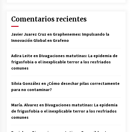
Comentarios recientes
Javier Juarez Cruz
en
Graphenemex: Impulsando la
Innovación Global en Grafeno
Adira Leite
en
Divagaciones matutinas: La epidemia de
frigusfobia o el inexplicable terror a los resfriados
comunes
Silvia González
en
¿Cómo desechar pilas correctamente
para no contaminar?
María. Alvarez
en
Divagaciones matutinas: La epidemia
de frigusfobia o el inexplicable terror a los resfriados
comunes