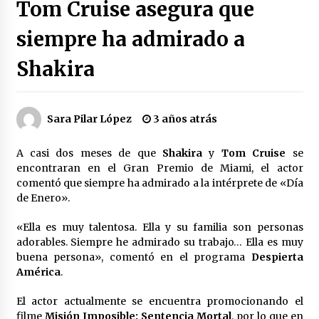
Tom Cruise asegura que
Héctor Díaz-Polanco renuncia a la presidencia
de Morena en la CDMX
siempre ha admirado a
3 semanas atrás
Shakira
SMN alerta por lluvias intensas, granizo y calor
extremo en gran parte de México
3 semanas atrás
Sara Pilar López
3 años atrás
Cae operador financiero del Cártel del Noreste
A casi dos meses de que
Shakira
y
Tom Cruise
se
en Mérida; incautan 15 autos de lujo
encontraran en el Gran Premio de Miami, el actor
3 semanas atrás
comentó que siempre ha admirado a la intérprete de «Día
de Enero».
Detienen a funcionario por presunto homicidio
del periodista Josué Martínez
«Ella es muy talentosa. Ella y su familia son personas
3 semanas atrás
adorables. Siempre he admirado su trabajo… Ella es muy
buena persona», comentó en el programa
Despierta
América
.
CNTE anuncia paso gratuito en peajes de CDMX
y acciones en 20 estados
2 meses atrás
El actor actualmente se encuentra promocionando el
filme
Misión
Imposible: Sentencia Mortal
, por lo que en