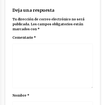
México libraría posible arancel de EE.UU. en
85% de sus exportaciones
Deja una respuesta
2 meses atrás
Tu dirección de correo electrónico no será
publicada.
Los campos obligatorios están
marcados con
*
Comentario
*
Nombre
*