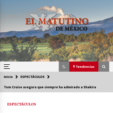
Saltar
al
contenido
Tendencias
Inicio
ESPECTÁCULOS
Tendencias
Tom Cruise asegura que siempre ha admirado a Shakira
Certificado de Dafne Quintos revela homicidio;
su familia exige justicia
ESPECTÁCULOS
3 semanas atrás