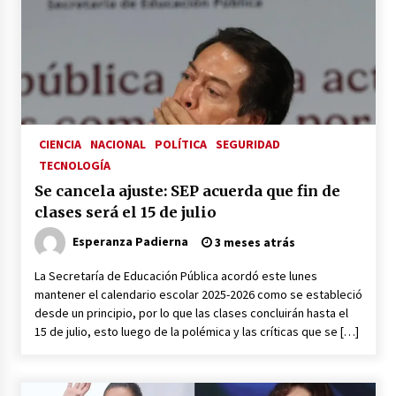
Héctor Díaz-Polanco renuncia a la presidencia
de Morena en la CDMX
3 semanas atrás
SMN alerta por lluvias intensas, granizo y calor
extremo en gran parte de México
3 semanas atrás
CIENCIA
NACIONAL
POLÍTICA
SEGURIDAD
TECNOLOGÍA
Cae operador financiero del Cártel del Noreste
Se cancela ajuste: SEP acuerda que fin de
en Mérida; incautan 15 autos de lujo
clases será el 15 de julio
3 semanas atrás
Esperanza Padierna
3 meses atrás
Detienen a funcionario por presunto homicidio
del periodista Josué Martínez
La Secretaría de Educación Pública acordó este lunes
3 semanas atrás
mantener el calendario escolar 2025-2026 como se estableció
desde un principio, por lo que las clases concluirán hasta el
15 de julio, esto luego de la polémica y las críticas que se […]
CNTE anuncia paso gratuito en peajes de CDMX
y acciones en 20 estados
2 meses atrás