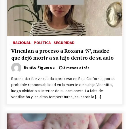
México libraría posible arancel de EE.UU. en
85% de sus exportaciones
2 meses atrás
NACIONAL
POLÍTICA
SEGURIDAD
Vinculan a proceso a Roxana ‘N’, madre
que dejó morir a su hijo dentro de su auto
Benito Figueroa
3 meses atrás
Roxana «N» fue vinculada a proceso en Baja California, por su
probable responsabilidad en la muerte de su hijo Vicentito,
luego olvidarlo al interior de su camioneta. La falta de
ventilación y las altas temperaturas, causaron la […]