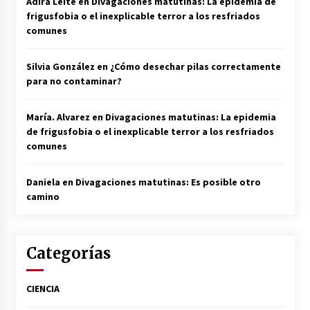
Adira Leite
en
Divagaciones matutinas: La epidemia de
frigusfobia o el inexplicable terror a los resfriados
comunes
Silvia González
en
¿Cómo desechar pilas correctamente
para no contaminar?
María. Alvarez
en
Divagaciones matutinas: La epidemia
de frigusfobia o el inexplicable terror a los resfriados
comunes
Daniela
en
Divagaciones matutinas: Es posible otro
camino
Categorías
CIENCIA