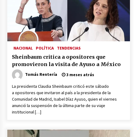
Laura Itzel Castillo será la nueva secretaria de
las Mujeres, anuncia Sheinbaum
2 meses atrás
Sheinbaum descarta reunión entre CNTE y
Segob: «ya dimos nuestras propuestas»
2 meses atrás
NACIONAL
POLÍTICA
TENDENCIAS
Sheinbaum critica a opositores que
Zar antidrogas de EE.UU.: “vamos por los
promovieron la visita de Ayuso a México
políticos mexicanos que protegen al narco”
2 meses atrás
Tomás Rentería
3 meses atrás
La presidenta Claudia Sheinbaum criticó este sábado
Trump anuncia acuerdo con Irán y el fin de
a opositores que invitaron al país a la presidenta de la
operaciones militares entre ambos países
Comunidad de Madrid, Isabel Díaz Ayuso, quien el viernes
2 meses atrás
anunció la suspensión de la última parte de su viaje
institucional […]
Trump asegura que barcos cargados de
petróleo están empezando a salir de Ormuz
2 meses atrás