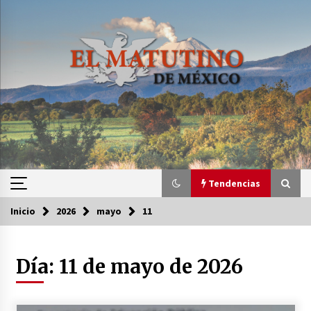
Saltar
al
contenido
Tendencias
Inicio
2026
mayo
11
Tendencias
Día:
11 de mayo de 2026
Certificado de Dafne Quintos revela homicidio;
su familia exige justicia
3 semanas atrás