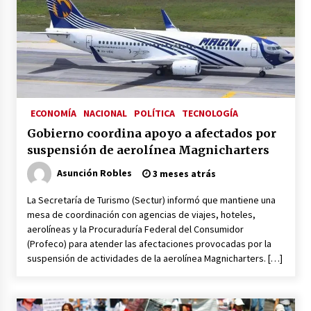
Héctor Díaz-Polanco renuncia a la presidencia
de Morena en la CDMX
3 semanas atrás
SMN alerta por lluvias intensas, granizo y calor
extremo en gran parte de México
3 semanas atrás
ECONOMÍA
NACIONAL
POLÍTICA
TECNOLOGÍA
Gobierno coordina apoyo a afectados por
Cae operador financiero del Cártel del Noreste
suspensión de aerolínea Magnicharters
en Mérida; incautan 15 autos de lujo
3 semanas atrás
Asunción Robles
3 meses atrás
La Secretaría de Turismo (Sectur) informó que mantiene una
Detienen a funcionario por presunto homicidio
mesa de coordinación con agencias de viajes, hoteles,
del periodista Josué Martínez
aerolíneas y la Procuraduría Federal del Consumidor
3 semanas atrás
(Profeco) para atender las afectaciones provocadas por la
suspensión de actividades de la aerolínea Magnicharters. […]
CNTE anuncia paso gratuito en peajes de CDMX
y acciones en 20 estados
2 meses atrás