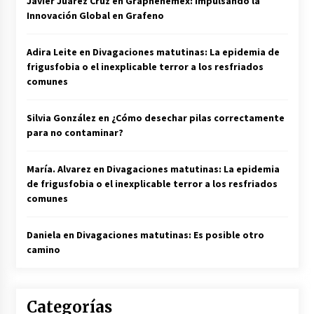
Javier Juarez Cruz
en
Graphenemex: Impulsando la
Innovación Global en Grafeno
Adira Leite
en
Divagaciones matutinas: La epidemia de
frigusfobia o el inexplicable terror a los resfriados
comunes
Silvia González
en
¿Cómo desechar pilas correctamente
para no contaminar?
María. Alvarez
en
Divagaciones matutinas: La epidemia
de frigusfobia o el inexplicable terror a los resfriados
comunes
Daniela
en
Divagaciones matutinas: Es posible otro
camino
Categorías