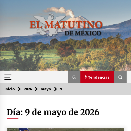
Saltar
al
contenido
Tendencias
Inicio
2026
mayo
9
Tendencias
Día:
9 de mayo de 2026
Certificado de Dafne Quintos revela homicidio;
su familia exige justicia
3 semanas atrás