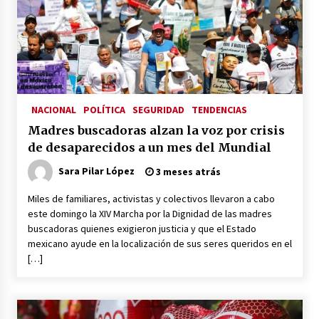
Laura Itzel Castillo será la nueva secretaria de
las Mujeres, anuncia Sheinbaum
2 meses atrás
Sheinbaum descarta reunión entre CNTE y
Segob: «ya dimos nuestras propuestas»
2 meses atrás
NACIONAL
POLÍTICA
SEGURIDAD
TENDENCIAS
Madres buscadoras alzan la voz por crisis
Zar antidrogas de EE.UU.: “vamos por los
de desaparecidos a un mes del Mundial
políticos mexicanos que protegen al narco”
2 meses atrás
Sara Pilar López
3 meses atrás
Miles de familiares, activistas y colectivos llevaron a cabo
Trump anuncia acuerdo con Irán y el fin de
este domingo la XIV Marcha por la Dignidad de las madres
operaciones militares entre ambos países
buscadoras quienes exigieron justicia y que el Estado
2 meses atrás
mexicano ayude en la localización de sus seres queridos en el
[…]
Trump asegura que barcos cargados de
petróleo están empezando a salir de Ormuz
2 meses atrás