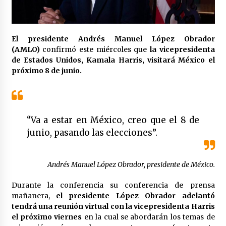
Laura Itzel Castillo será la nueva secretaria de
las Mujeres, anuncia Sheinbaum
2 meses atrás
El presidente Andrés Manuel López Obrador
(AMLO)
confirmó este miércoles que
la vicepresidenta
Sheinbaum descarta reunión entre CNTE y
de Estados Unidos, Kamala Harris, visitará México el
Segob: «ya dimos nuestras propuestas»
próximo 8 de junio.
2 meses atrás
Zar antidrogas de EE.UU.: “vamos por los
políticos mexicanos que protegen al narco”
2 meses atrás
“Va a estar en México, creo que el 8 de
junio, pasando las elecciones”.
Trump anuncia acuerdo con Irán y el fin de
operaciones militares entre ambos países
Andrés Manuel López Obrador, presidente de México.
2 meses atrás
Durante la conferencia su conferencia de prensa
Trump asegura que barcos cargados de
mañanera,
el presidente López Obrador adelantó
petróleo están empezando a salir de Ormuz
tendrá una reunión virtual con la vicepresidenta Harris
2 meses atrás
el próximo viernes
en la cual se abordarán los temas de