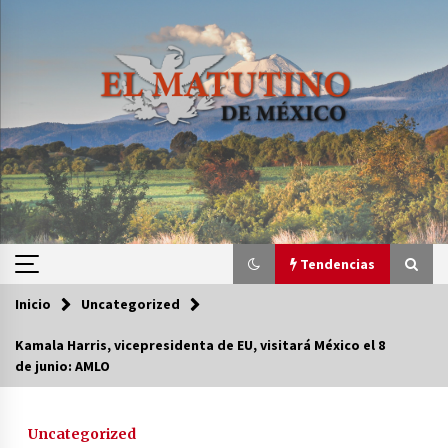
Saltar
al
contenido
Tendencias
Inicio
Uncategorized
Tendencias
Kamala Harris, vicepresidenta de EU, visitará México el 8
de junio: AMLO
Certificado de Dafne Quintos revela homicidio;
su familia exige justicia
3 semanas atrás
Uncategorized