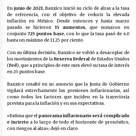
México libraría posible arancel de EE.UU. en
En
junio de 2021
, Banxico inició su ciclo de alzas a la tasa
85% de sus exportaciones
de referencia, con el objetivo de reducir la elevada
2 meses atrás
inflación en México. Desde entonces y hasta marzo
pasado se hicieron
15 aumentos
, que sumaron en
conjunto
725 puntos base
, con lo que la tasa pasó de 4.0
hasta un máximo de 11.25 por ciento.
Con su última decisión, Banxico se volvió a desacoplar de
los movimientos de la
Reserva Federal
de Estados Unidos
(
Fed
), que a principios de este mes elevó su tasa de interés
en 25 puntos base.
Banxico resaltó en su anuncio que la Junta de Gobierno
vigilará estrechamente las presiones inflacionarias, así
como todos los factores que inciden en la trayectoria
prevista para la inflación y en sus expectativas.
«Estima que el
panorama inflacionario será complicado
e incierto
a lo largo de todo el horizonte de pronóstico,
con riesgos al alza», dejó en claro.