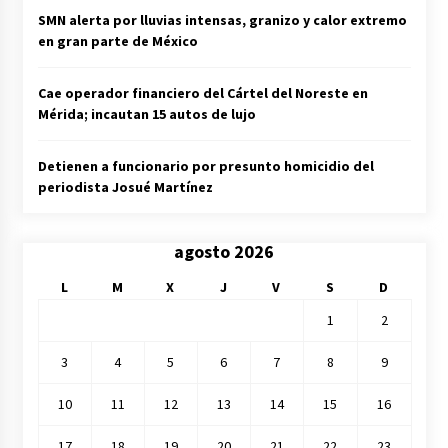
SMN alerta por lluvias intensas, granizo y calor extremo
en gran parte de México
Cae operador financiero del Cártel del Noreste en
Mérida; incautan 15 autos de lujo
Detienen a funcionario por presunto homicidio del
periodista Josué Martínez
agosto 2026
L
M
X
J
V
S
D
1
2
3
4
5
6
7
8
9
10
11
12
13
14
15
16
17
18
19
20
21
22
23