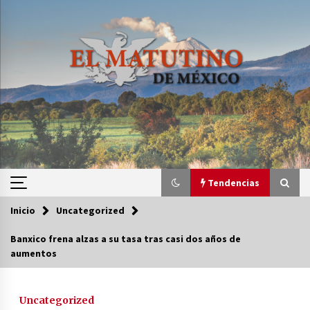
Saltar
al
contenido
Tendencias
Inicio
Uncategorized
Tendencias
Banxico frena alzas a su tasa tras casi dos años de
aumentos
Certificado de Dafne Quintos revela homicidio;
su familia exige justicia
3 semanas atrás
Uncategorized