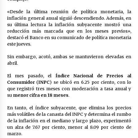
Laura Itzel Castillo será la nueva secretaria de
las Mujeres, anuncia Sheinbaum
«Desde la última reunión de política monetaria, la
2 meses atrás
inflación general anual siguió descendiendo. Además, en
su última lectura la inflación subyacente mostró una
reducción más marcada que en los meses previos»,
Sheinbaum descarta reunión entre CNTE y
destacó el Banco en su comunicado de política monetaria
Segob: «ya dimos nuestras propuestas»
este jueves.
2 meses atrás
Sin embargo, acotó, ambas se mantuvieron elevadas en
Zar antidrogas de EE.UU.: “vamos por los
abril.
políticos mexicanos que protegen al narco”
2 meses atrás
El mes pasado, el
Índice Nacional de Precios al
Consumidor
(
INPC
) se ubicó en 6.25 por ciento, con lo
que registró tres meses con moderación a tasa anual y
Trump anuncia acuerdo con Irán y el fin de
operaciones militares entre ambos países
su
menor cifra en 18 meses
.
2 meses atrás
En tanto, el índice subyacente, que elimina los precios
más volátiles de la canasta del INPC y determina el rumbo
Trump asegura que barcos cargados de
de la inflación en el mediano y largo plazo, experimentó
petróleo están empezando a salir de Ormuz
un alza de 7.67 por ciento, menor al 8.09 por ciento de
2 meses atrás
marzo.