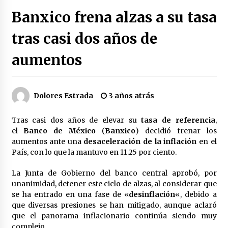
Héctor Díaz-Polanco renuncia a la presidencia
Banxico frena alzas a su tasa
de Morena en la CDMX
3 semanas atrás
tras casi dos años de
aumentos
SMN alerta por lluvias intensas, granizo y calor
extremo en gran parte de México
3 semanas atrás
Dolores Estrada
3 años atrás
Cae operador financiero del Cártel del Noreste
en Mérida; incautan 15 autos de lujo
Tras casi dos años de elevar su
tasa de referencia
,
3 semanas atrás
el
Banco de México
(
Banxico
) decidió frenar los
aumentos ante una
desaceleración de la
inflación
en el
Detienen a funcionario por presunto homicidio
País, con lo que la mantuvo en 11.25 por ciento.
del periodista Josué Martínez
3 semanas atrás
La Junta de Gobierno del banco central aprobó, por
unanimidad, detener este ciclo de alzas, al considerar que
se ha entrado en una fase de «
desinflación
«, debido a
CNTE anuncia paso gratuito en peajes de CDMX
y acciones en 20 estados
que diversas presiones se han mitigado, aunque aclaró
2 meses atrás
que el panorama inflacionario continúa siendo muy
complejo.