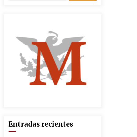
3 semanas atrás
CNTE anuncia paso gratuito en
peajes de CDMX y acciones en 20
estados
2 meses atrás
Zar antidrogas de EE.UU.: “vamos
por los políticos mexicanos que
protegen al narco”
2 meses atrás
México libraría posible arancel de
EE.UU. en 85% de sus exportaciones
2 meses atrás
Entradas recientes