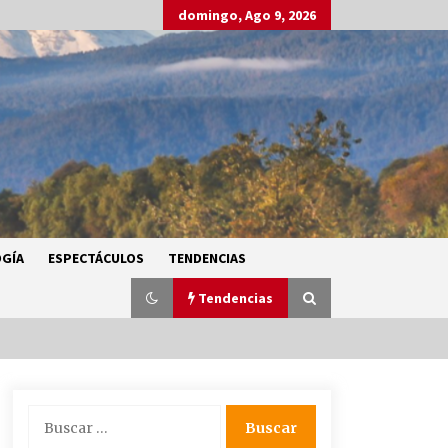
domingo, Ago 9, 2026
GÍA
ESPECTÁCULOS
TENDENCIAS
Tendencias
SMN alerta por lluvias intensas,
Buscar:
granizo y calor extremo en gran
parte de México