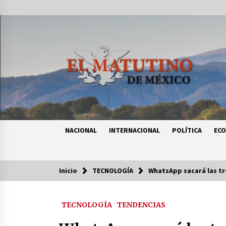
Saltar
al
contenido
NACIONAL
INTERNACIONAL
POLÍTICA
EC
Inicio
TECNOLOGÍA
WhatsApp sacará las tre
Tendencias
TECNOLOGÍA
TENDENCIAS
Certificado de Dafne Quintos revel
homicidio; su familia exige justici