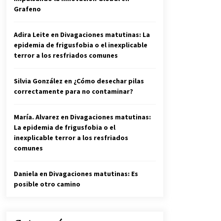
Grafeno
Adira Leite
en
Divagaciones matutinas: La
epidemia de frigusfobia o el inexplicable
terror a los resfriados comunes
Silvia González
en
¿Cómo desechar pilas
correctamente para no contaminar?
María. Alvarez
en
Divagaciones matutinas:
La epidemia de frigusfobia o el
inexplicable terror a los resfriados
comunes
Daniela
en
Divagaciones matutinas: Es
posible otro camino