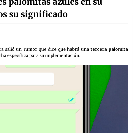
s palomitas azules en su
3 semanas atrás
os su significado
Detienen a funcionario por
presunto homicidio del periodista
Josué Martínez
3 semanas atrás
Sheinbaum descarta reunión entre
ra salió un rumor que dice que habrá una
tercera palomita
CNTE y Segob: «ya dimos nuestras
propuestas»
echa específica para su implementación.
2 meses atrás
Trump asegura que barcos
cargados de petróleo están
empezando a salir de Ormuz
2 meses atrás