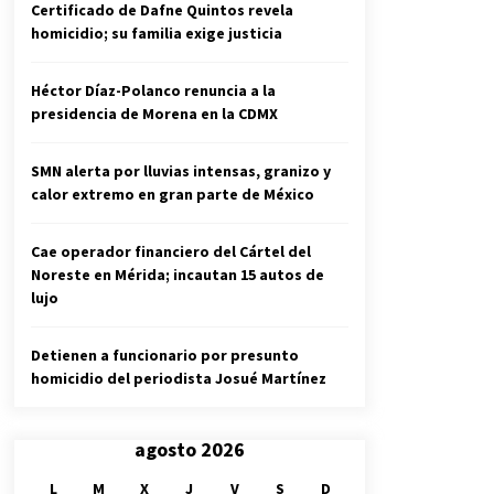
Certificado de Dafne Quintos revela
homicidio; su familia exige justicia
Héctor Díaz-Polanco renuncia a la
presidencia de Morena en la CDMX
SMN alerta por lluvias intensas, granizo y
calor extremo en gran parte de México
Cae operador financiero del Cártel del
Noreste en Mérida; incautan 15 autos de
lujo
Detienen a funcionario por presunto
homicidio del periodista Josué Martínez
agosto 2026
L
M
X
J
V
S
D