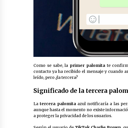
Como se sabe, la
primer palomita
te confir
contacto ya ha recibido el mensaje y cuando am
leído, pero ¿la tercera?
Significado de
la tercera palom
La
tercera palomita
azul notificaría a las pe
aunque hasta el momento no existe informació
a proteger la privacidad de los usuarios.
Según el usuario de
TikTok Charlie Brown
, q