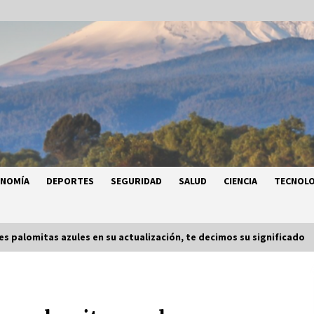
ONOMÍA
DEPORTES
SEGURIDAD
SALUD
CIENCIA
TECNOLO
s palomitas azules en su actualización, te decimos su significado
a
Héctor Díaz-Polanco renuncia a la
a
presidencia de Morena en la CDMX