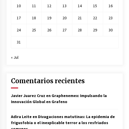
10
11
12
13
14
15
16
17
18
19
20
21
22
23
24
25
26
27
28
29
30
31
« Jul
Comentarios recientes
Javier Juarez Cruz
en
Graphenemex: Impulsando la
Innovación Global en Grafeno
Adira Leite
en
Divagaciones matutinas: La epidemia de
frigusfobia o el inexplicable terror a los resfriados
comunes