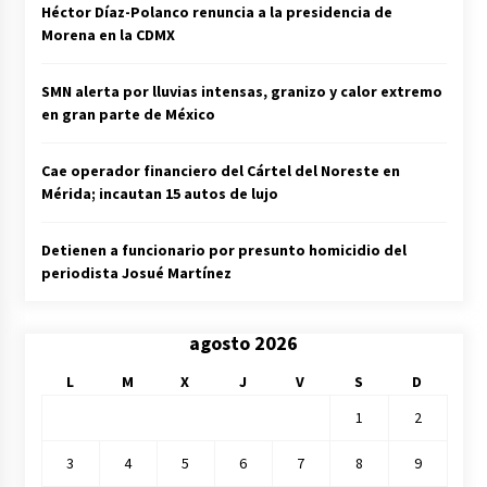
Héctor Díaz-Polanco renuncia a la presidencia de
Morena en la CDMX
SMN alerta por lluvias intensas, granizo y calor extremo
en gran parte de México
Cae operador financiero del Cártel del Noreste en
Mérida; incautan 15 autos de lujo
Detienen a funcionario por presunto homicidio del
periodista Josué Martínez
agosto 2026
L
M
X
J
V
S
D
1
2
3
4
5
6
7
8
9