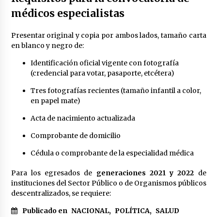
México libraría posible arancel de EE.UU. en
médicos especialistas
85% de sus exportaciones
2 meses atrás
Presentar original y copia por ambos lados, tamaño carta
en blanco y negro de:
Identificación oficial vigente con fotografía
(credencial para votar, pasaporte, etcétera)
Tres fotografías recientes (tamaño infantil a color,
en papel mate)
Acta de nacimiento actualizada
Comprobante de domicilio
Cédula o comprobante de la especialidad médica
Para los egresados de
generaciones 2021 y 2022
de
instituciones del Sector Público o de Organismos públicos
descentralizados, se requiere:
Publicado en
NACIONAL
,
POLÍTICA
,
SALUD