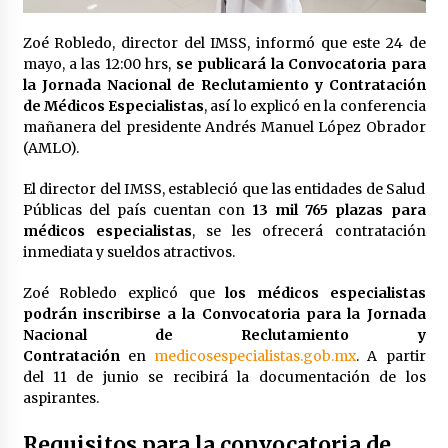
Laura Itzel Castillo será la nueva secretaria de
las Mujeres, anuncia Sheinbaum
Zoé Robledo, director del IMSS, informó que este 24 de
2 meses atrás
mayo, a las 12:00 hrs,
se publicará la Convocatoria para
la Jornada Nacional de Reclutamiento y Contratación
de Médicos Especialistas
, así lo explicó en la conferencia
Sheinbaum descarta reunión entre CNTE y
Segob: «ya dimos nuestras propuestas»
mañanera del presidente Andrés Manuel López Obrador
2 meses atrás
(AMLO).
El director del IMSS, estableció que las entidades de Salud
Zar antidrogas de EE.UU.: “vamos por los
Públicas del país cuentan con
13 mil 765 plazas para
políticos mexicanos que protegen al narco”
médicos especialistas
, se les ofrecerá contratación
2 meses atrás
inmediata y sueldos atractivos.
Trump anuncia acuerdo con Irán y el fin de
Zoé Robledo explicó que
los médicos especialistas
operaciones militares entre ambos países
podrán inscribirse a la Convocatoria para la Jornada
2 meses atrás
Nacional de Reclutamiento y
Contratación
en
medicosespecialistas.gob.mx
. A partir
del 11 de junio se recibirá la documentación de los
Trump asegura que barcos cargados de
petróleo están empezando a salir de Ormuz
aspirantes.
2 meses atrás
Requisitos para la convocatoria de