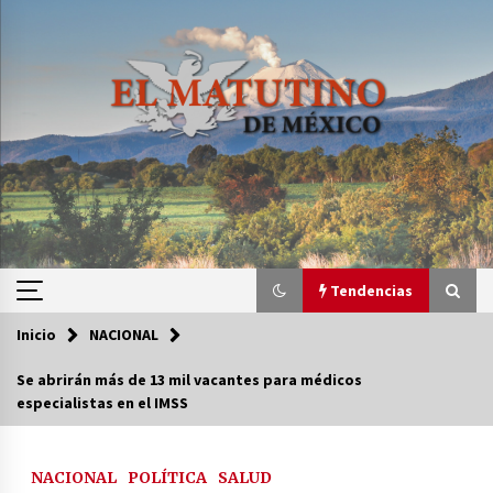
Saltar
al
contenido
Tendencias
Inicio
NACIONAL
Tendencias
Se abrirán más de 13 mil vacantes para médicos
especialistas en el IMSS
Certificado de Dafne Quintos revela homicidio;
su familia exige justicia
3 semanas atrás
NACIONAL
POLÍTICA
SALUD