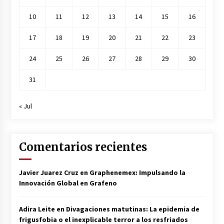
10
11
12
13
14
15
16
17
18
19
20
21
22
23
24
25
26
27
28
29
30
31
« Jul
Comentarios recientes
Javier Juarez Cruz
en
Graphenemex: Impulsando la
Innovación Global en Grafeno
Adira Leite
en
Divagaciones matutinas: La epidemia de
frigusfobia o el inexplicable terror a los resfriados