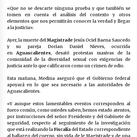
México libraría posible arancel de EE.UU. en
«Que no se descarte ninguna prueba y que también se
85% de sus exportaciones
tomen en cuenta el análisis del contexto y otros
2 meses atrás
elementos que nos permitirán conocer la verdad y llegar
a la justicia».
Ayer, la muerte del
Magistrade
Jesús Ociel Baena Saucedo
y su pareja Dorian Daniel Nieves, ocurrida
en
Aguascalientes
, desató protestas masivas de la
comunidad de la diversidad sexual con exigencias de
justicia ante lo que calificaron como un crimen de odio.
Esta mañana, Medina aseguró que el Gobierno federal
apoyará en lo que sea necesario a las autoridades de
Aguascalientes.
«Y aunque estos lamentables eventos corresponden al
fuero común, como ustedes saben, hemos estado atentos,
por instrucciones del señor Presidente y del Gabinete de
seguridad, respecto al seguimiento de la investigación
que está realizando la
Fiscalía
del Estado correspondiente
al hallazgo del cuerpo, sin vida de le Magistrade y de una