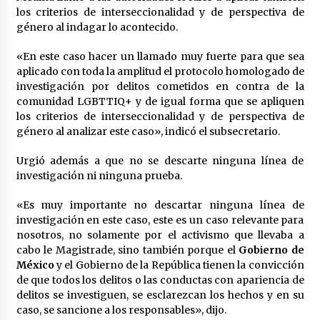
Laura Itzel Castillo será la nueva secretaria de
los criterios de interseccionalidad y de perspectiva de
las Mujeres, anuncia Sheinbaum
género al indagar lo acontecido.
2 meses atrás
«En este caso hacer un llamado muy fuerte para que sea
aplicado con toda la amplitud el protocolo homologado de
Sheinbaum descarta reunión entre CNTE y
investigación por delitos cometidos en contra de la
Segob: «ya dimos nuestras propuestas»
comunidad LGBTTIQ+ y de igual forma que se apliquen
2 meses atrás
los criterios de interseccionalidad y de perspectiva de
género al analizar este caso», indicó el subsecretario.
Zar antidrogas de EE.UU.: “vamos por los
políticos mexicanos que protegen al narco”
Urgió además a que no se descarte ninguna línea de
2 meses atrás
investigación ni ninguna prueba.
«Es muy importante no descartar ninguna línea de
Trump anuncia acuerdo con Irán y el fin de
operaciones militares entre ambos países
investigación en este caso, este es un caso relevante para
2 meses atrás
nosotros, no solamente por el activismo que llevaba a
cabo le Magistrade, sino también porque el
Gobierno de
México
y el Gobierno de la República tienen la convicción
Trump asegura que barcos cargados de
de que todos los delitos o las conductas con apariencia de
petróleo están empezando a salir de Ormuz
delitos se investiguen, se esclarezcan los hechos y en su
2 meses atrás
caso, se sancione a los responsables», dijo.