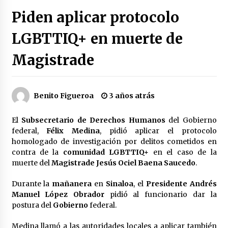
Héctor Díaz-Polanco renuncia a la presidencia
Piden aplicar protocolo
de Morena en la CDMX
3 semanas atrás
LGBTTIQ+ en muerte de
Magistrade
SMN alerta por lluvias intensas, granizo y calor
extremo en gran parte de México
3 semanas atrás
Benito Figueroa
3 años atrás
Cae operador financiero del Cártel del Noreste
en Mérida; incautan 15 autos de lujo
El
Subsecretario de Derechos Humanos
del Gobierno
3 semanas atrás
federal,
Félix Medina
, pidió aplicar el protocolo
homologado de investigación por delitos cometidos en
Detienen a funcionario por presunto homicidio
contra de la
comunidad LGBTTIQ+
en el caso de la
del periodista Josué Martínez
muerte del
Magistrade Jesús Ociel Baena Saucedo
.
3 semanas atrás
Durante la
mañanera
en
Sinaloa
, el
Presidente
Andrés
Manuel López Obrador
pidió al funcionario dar la
CNTE anuncia paso gratuito en peajes de CDMX
y acciones en 20 estados
postura del
Gobierno
federal.
2 meses atrás
Medina llamó a las autoridades locales a aplicar también