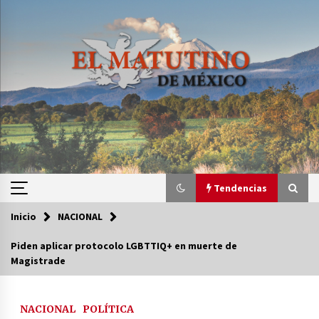
Saltar
al
contenido
Tendencias
Inicio
NACIONAL
Tendencias
Piden aplicar protocolo LGBTTIQ+ en muerte de
Magistrade
Certificado de Dafne Quintos revela homicidio;
su familia exige justicia
3 semanas atrás
NACIONAL
POLÍTICA