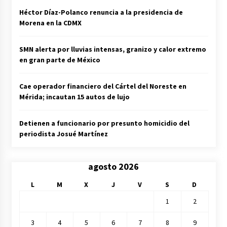
Héctor Díaz-Polanco renuncia a la presidencia de
Morena en la CDMX
SMN alerta por lluvias intensas, granizo y calor extremo
en gran parte de México
Cae operador financiero del Cártel del Noreste en
Mérida; incautan 15 autos de lujo
Detienen a funcionario por presunto homicidio del
periodista Josué Martínez
agosto 2026
L
M
X
J
V
S
D
1
2
3
4
5
6
7
8
9