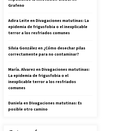
Grafeno
Adira Leite
en
Divagaciones matutinas: La
epidemia de frigusfobia o el inexplicable
terror a los resfriados comunes
Silvia González
en
¿Cómo desechar pilas
correctamente para no contaminar?
María. Alvarez
en
Divagaciones matutinas:
La epidemia de frigusfobia o el
inexplicable terror a los resfriados
comunes
Daniela
en
Divagaciones matutinas: Es
posible otro camino