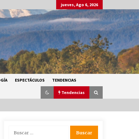
jueves, Ago 6, 2026
GÍA
ESPECTÁCULOS
TENDENCIAS
Tendencias
SMN alerta por lluvias intensas,
Buscar:
granizo y calor extremo en gran
parte de México