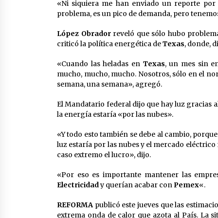
«Ni siquiera me han enviado un reporte por 
problema, es un pico de demanda, pero tenemos 
López Obrador
reveló que sólo hubo problem
criticó la política energética de
Texas
, donde, d
«Cuando las heladas en
Texas
, un mes sin e
mucho, mucho, mucho. Nosotros, sólo en el nor
semana, una semana», agregó.
El Mandatario federal dijo que hay luz gracias 
la energía estaría «por las nubes».
«Y todo esto también se debe al cambio, porque
luz estaría por las nubes y el mercado eléctric
caso extremo el lucro», dijo.
«Por eso es importante mantener las empres
Electricidad
y querían acabar con
Pemex
«.
REFORMA
publicó este jueves que las estimaci
extrema onda de calor que azota al País. La s