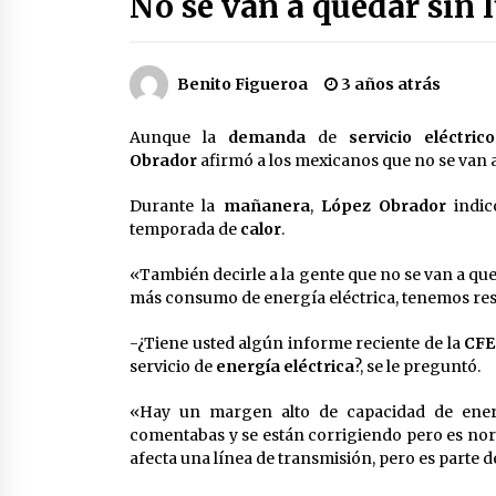
No se van a quedar sin
2 semanas atrás
Cae operador financiero del Cártel
del Noreste en Mérida; incautan 15
Benito Figueroa
3 años atrás
autos de lujo
3 semanas atrás
Aunque la
demanda
de
servicio eléctrico
Obrador
afirmó a los mexicanos que no se van 
Laura Itzel Castillo será la nueva
secretaria de las Mujeres, anuncia
Durante la
mañanera
Sheinbaum
,
López Obrador
indic
temporada de
calor
2 meses atrás
.
«También decirle a la gente que no se van a qu
Trump anuncia acuerdo con Irán y
el fin de operaciones militares
más consumo de energía eléctrica, tenemos re
entre ambos países
2 meses atrás
-¿Tiene usted algún informe reciente de la
CFE
servicio de
energía eléctrica
?, se le preguntó.
«Hay un margen alto de capacidad de energ
comentabas y se están corrigiendo pero es nor
afecta una línea de transmisión, pero es parte d