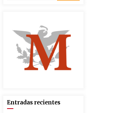
2 semanas atrás
CNTE anuncia paso gratuito en
peajes de CDMX y acciones en 20
estados
2 meses atrás
Zar antidrogas de EE.UU.: “vamos
por los políticos mexicanos que
protegen al narco”
2 meses atrás
México libraría posible arancel de
EE.UU. en 85% de sus exportaciones
2 meses atrás
Entradas recientes