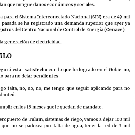
an que mitigue daños económicos y sociales.
a para el Sistema Interconectado Nacional (SIN) era de 49 mil
 pasada se ha registrado una demanda superior que ayer ya
istros del Centro Nacional de Control de Energía (
Cenace
).
 generación de electricidad.
AMLO
guró estar
satisfecho
con lo que ha logrado en el Gobierno,
do para no dejar
pendientes
.
go falta, no, no, no, me tengo que seguir aplicando para no
planteó.
umplir en los 15 meses que le quedan de mandato.
 aeropuerto de
Tulum
, sistemas de riego, vamos a dejar 100 mil
 que no se padezca por falta de agua, tener la red de 3 mil