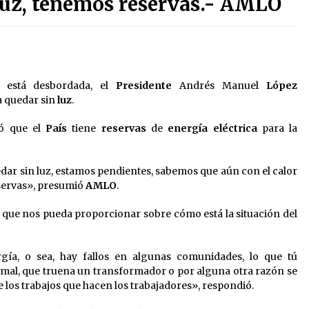
 luz, tenemos reservas.- AMLO
2 semanas atrás
Detienen a funcionario por
presunto homicidio del periodista
Josué Martínez
3 semanas atrás
está desbordada, el
Presidente
Andrés Manuel
López
a quedar sin
luz
.
Sheinbaum descarta reunión entre
CNTE y Segob: «ya dimos nuestras
ó que el
País
tiene
reservas
propuestas»
de
energía eléctrica
para la
2 meses atrás
edar sin luz, estamos pendientes, sabemos que aún con el calor
Trump asegura que barcos
cargados de petróleo están
servas», presumió
AMLO
.
empezando a salir de Ormuz
2 meses atrás
que nos pueda proporcionar sobre cómo está la situación del
ía, o sea, hay fallos en algunas comunidades, lo que tú
mal, que truena un transformador o por alguna otra razón se
e los trabajos que hacen los trabajadores», respondió.