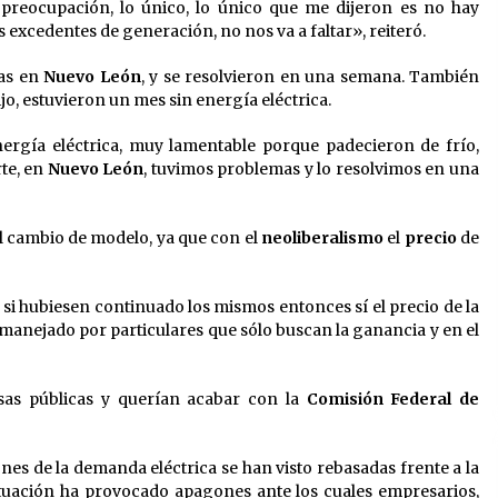
preocupación, lo único, lo único que me dijeron es no hay
excedentes de generación, no nos va a faltar», reiteró.
as en
Nuevo León
, y se resolvieron en una semana. También
ijo, estuvieron un mes sin energía eléctrica.
nergía eléctrica, muy lamentable porque padecieron de frío,
te, en
Nuevo León
, tuvimos problemas y lo resolvimos en una
al cambio de modelo, ya que con el
neoliberalismo
el
precio
de
 si hubiesen continuado los mismos entonces sí el precio de la
o manejado por particulares que sólo buscan la ganancia y en el
as públicas y querían acabar con la
Comisión Federal de
ones de la demanda eléctrica se han visto rebasadas frente a la
ituación ha provocado apagones ante los cuales empresarios,