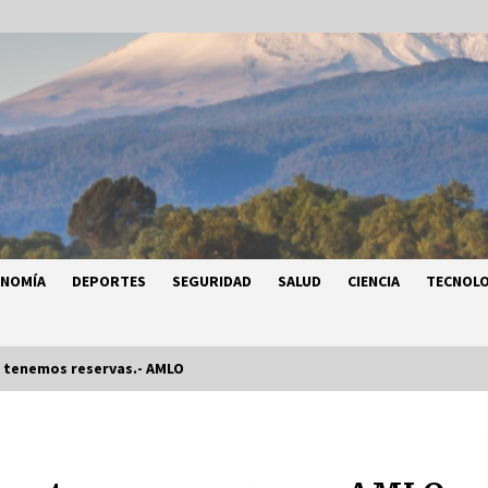
ONOMÍA
DEPORTES
SEGURIDAD
SALUD
CIENCIA
TECNOLO
z, tenemos reservas.- AMLO
a
Héctor Díaz-Polanco renuncia a la
a
presidencia de Morena en la CDMX