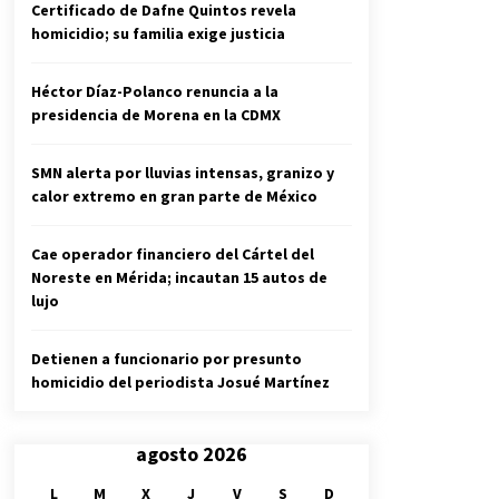
Certificado de Dafne Quintos revela
homicidio; su familia exige justicia
Héctor Díaz-Polanco renuncia a la
presidencia de Morena en la CDMX
SMN alerta por lluvias intensas, granizo y
calor extremo en gran parte de México
Cae operador financiero del Cártel del
Noreste en Mérida; incautan 15 autos de
lujo
Detienen a funcionario por presunto
homicidio del periodista Josué Martínez
agosto 2026
L
M
X
J
V
S
D