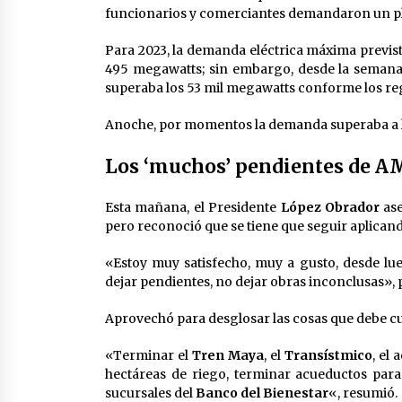
funcionarios y comerciantes demandaron un pl
Para 2023, la demanda eléctrica máxima previst
495 megawatts; sin embargo, desde la semana
superaba los 53 mil megawatts conforme los reg
Anoche, por momentos la demanda superaba a la
Los ‘muchos’ pendientes de 
Esta mañana, el Presidente
López Obrador
ase
pero reconoció que se tiene que seguir aplican
«Estoy muy satisfecho, muy a gusto, desde lue
dejar pendientes, no dejar obras inconclusas», 
Aprovechó para desglosar las cosas que debe c
«Terminar el
Tren Maya
, el
Transístmico
, el
hectáreas de riego, terminar acueductos para
sucursales del
Banco del Bienestar
«, resumió.