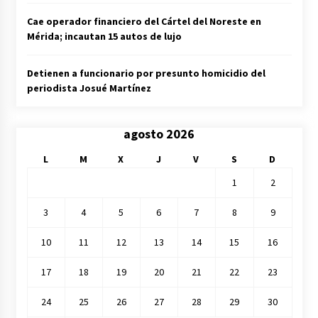
Cae operador financiero del Cártel del Noreste en
Mérida; incautan 15 autos de lujo
Detienen a funcionario por presunto homicidio del
periodista Josué Martínez
agosto 2026
L
M
X
J
V
S
D
1
2
3
4
5
6
7
8
9
10
11
12
13
14
15
16
17
18
19
20
21
22
23
24
25
26
27
28
29
30