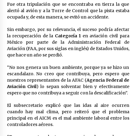
Fue otra tripulación que se encontraba en tierra la que
México libraría posible arancel de EE.UU. en
alertó al avión y a la Torre de Control que la pista estaba
85% de sus exportaciones
ocupada y, de esta manera, se evitó un accidente.
2 meses atrás
Sin embargo, por su relevancia, el suceso podría afectar
la recuperación de la
Categoría 1
en aviación civil para
México por parte de la Administración Federal de
Aviación (FAA, por sus siglas en inglés) de Estados Unidos,
que hace un año se perdió.
“No nos genera un buen ambiente, porque ya se hizo un
escandalazo. No creo que contribuya, pero espero que
nuestros representantes de la AFAC (
Agencia Federal de
Aviación Civil
) lo sepan solventar bien y efectivamente
espero que no contribuya a seguir con la descalificación”.
El subsecretario explicó que las idas al aire ocurren
cuando hay mal clima, pero reiteró que el problema
principal en el AICM es el mal ambiente laboral entre los
controladores aéreos.