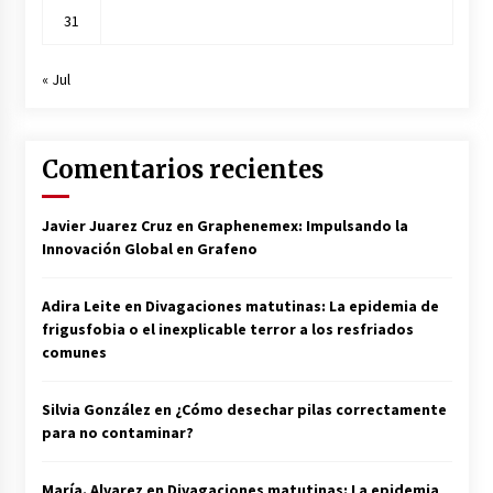
31
« Jul
Comentarios recientes
Javier Juarez Cruz
en
Graphenemex: Impulsando la
Innovación Global en Grafeno
Adira Leite
en
Divagaciones matutinas: La epidemia de
frigusfobia o el inexplicable terror a los resfriados
comunes
Silvia González
en
¿Cómo desechar pilas correctamente
para no contaminar?
María. Alvarez
en
Divagaciones matutinas: La epidemia