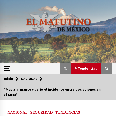
Saltar
al
contenido
Tendencias
Inicio
NACIONAL
Tendencias
“Muy alarmante y serio el incidente entre dos aviones en
el AICM”
Certificado de Dafne Quintos revela homicidio;
su familia exige justicia
3 semanas atrás
NACIONAL
SEGURIDAD
TENDENCIAS