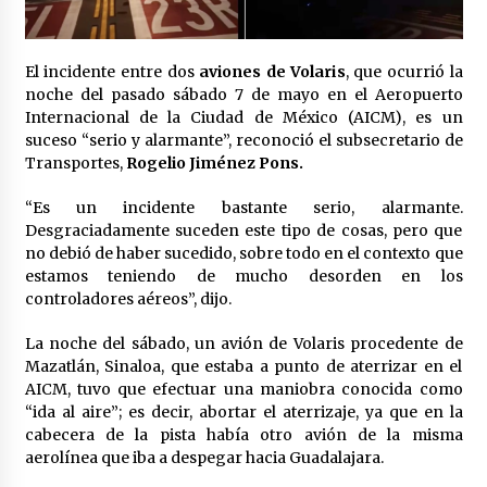
Laura Itzel Castillo será la nueva secretaria de
las Mujeres, anuncia Sheinbaum
2 meses atrás
El incidente entre dos
aviones de Volaris
, que ocurrió la
noche del pasado sábado 7 de mayo en el Aeropuerto
Sheinbaum descarta reunión entre CNTE y
Internacional de la Ciudad de México (AICM), es un
Segob: «ya dimos nuestras propuestas»
suceso “serio y alarmante”, reconoció el subsecretario de
2 meses atrás
Transportes,
Rogelio Jiménez Pons.
“Es un incidente bastante serio, alarmante.
Zar antidrogas de EE.UU.: “vamos por los
Desgraciadamente suceden este tipo de cosas, pero que
políticos mexicanos que protegen al narco”
no debió de haber sucedido, sobre todo en el contexto que
2 meses atrás
estamos teniendo de mucho desorden en los
controladores aéreos”, dijo.
Trump anuncia acuerdo con Irán y el fin de
operaciones militares entre ambos países
La noche del sábado, un avión de Volaris procedente de
2 meses atrás
Mazatlán, Sinaloa, que estaba a punto de aterrizar en el
AICM, tuvo que efectuar una maniobra conocida como
“ida al aire”; es decir, abortar el aterrizaje, ya que en la
Trump asegura que barcos cargados de
petróleo están empezando a salir de Ormuz
cabecera de la pista había otro avión de la misma
2 meses atrás
aerolínea que iba a despegar hacia Guadalajara.