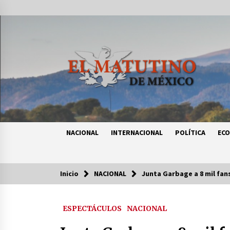
Saltar
al
contenido
NACIONAL
INTERNACIONAL
POLÍTICA
EC
Inicio
NACIONAL
Junta Garbage a 8 mil fa
Tendencias
ESPECTÁCULOS
NACIONAL
Certificado de Dafne Quintos revel
homicidio; su familia exige justici