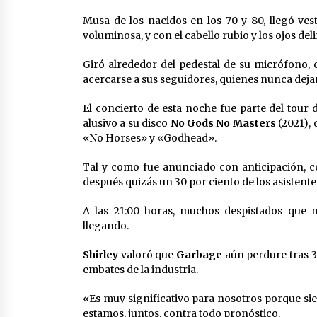
Musa de los nacidos en los 70 y 80, llegó ve
voluminosa, y con el cabello rubio y los ojos de
Giró alrededor del pedestal de su micrófono, 
acercarse a sus seguidores, quienes nunca dejar
El concierto de esta noche fue parte del tour
alusivo a su disco
No Gods No Masters
(2021),
«No Horses» y «Godhead».
Tal y como fue anunciado con anticipación, c
después quizás un 30 por ciento de los asistente
A las 21:00 horas, muchos despistados que n
llegando.
Shirley
valoró que
Garbage
aún perdure tras 30
embates de la industria.
«Es muy significativo para nosotros porque sie
estamos, juntos, contra todo pronóstico.