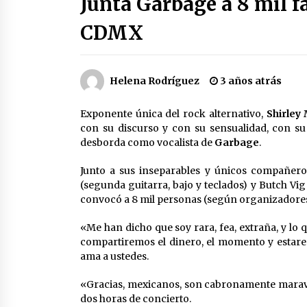
Junta Garbage a 8 mil 
3 semanas atrás
CDMX
Cae operador financiero del Cártel
del Noreste en Mérida; incautan 15
autos de lujo
3 semanas atrás
Helena Rodríguez
3 años atrás
Laura Itzel Castillo será la nueva
Exponente única del rock alternativo,
Shirley
secretaria de las Mujeres, anuncia
Sheinbaum
con su discurso y con su sensualidad, con su
2 meses atrás
desborda como vocalista de
Garbage
.
Junto a sus inseparables y únicos compañeros
Trump anuncia acuerdo con Irán y
el fin de operaciones militares
(segunda guitarra, bajo y teclados) y Butch Vig
entre ambos países
convocó a 8 mil personas (según organizadores)
2 meses atrás
«Me han dicho que soy rara, fea, extraña, y lo
compartiremos el dinero, el momento y estaremo
ama a ustedes.
«Gracias, mexicanos, son cabronamente marav
dos horas de concierto.