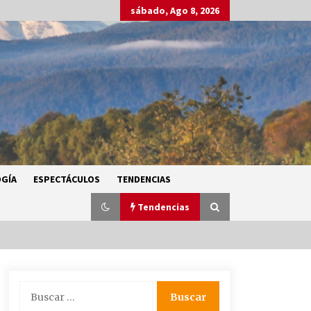
sábado, Ago 8, 2026
GÍA
ESPECTÁCULOS
TENDENCIAS
Tendencias
SMN alerta por lluvias intensas,
Buscar:
granizo y calor extremo en gran
parte de México