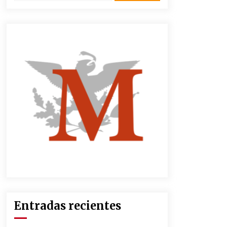
3 semanas atrás
CNTE anuncia paso gratuito en
peajes de CDMX y acciones en 20
estados
2 meses atrás
Zar antidrogas de EE.UU.: “vamos
por los políticos mexicanos que
protegen al narco”
2 meses atrás
México libraría posible arancel de
EE.UU. en 85% de sus exportaciones
2 meses atrás
Entradas recientes