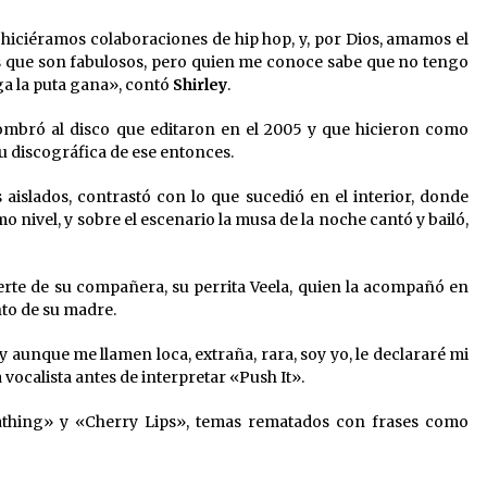
 hiciéramos colaboraciones de hip hop, y, por Dios, amamos el
 que son fabulosos, pero quien me conoce sabe que no tengo
ga la puta gana», contó
Shirley
.
mbró al disco que editaron en el 2005 y que hicieron como
su discográfica de ese entonces.
aislados, contrastó con lo que sucedió en el interior, donde
 nivel, y sobre el escenario la musa de la noche cantó y bailó,
rte de su compañera, su perrita Veela, quien la acompañó en
to de su madre.
unque me llamen loca, extraña, rara, soy yo, le declararé mi
a vocalista antes de interpretar «Push It».
reathing» y «Cherry Lips», temas rematados con frases como