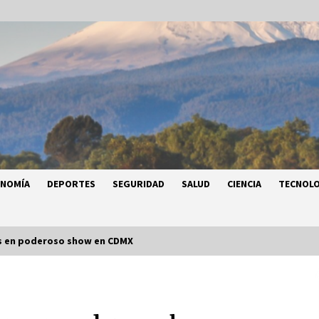
ONOMÍA
DEPORTES
SEGURIDAD
SALUD
CIENCIA
TECNOLO
ns en poderoso show en CDMX
a
Héctor Díaz-Polanco renuncia a la
a
presidencia de Morena en la CDMX