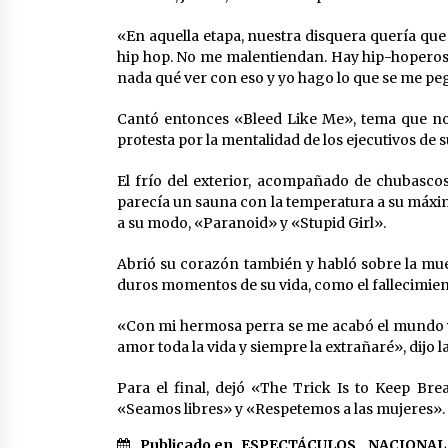
«En aquella etapa, nuestra disquera quería que
hip hop. No me malentiendan. Hay hip-hoperos
nada qué ver con eso y yo hago lo que se me pe
Cantó entonces «Bleed Like Me», tema que no
protesta por la mentalidad de los ejecutivos de 
El frío del exterior, acompañado de chubascos 
parecía un sauna con la temperatura a su máximo
a su modo, «Paranoid» y «Stupid Girl».
Abrió su corazón también y habló sobre la mue
duros momentos de su vida, como el fallecimien
«Con mi hermosa perra se me acabó el mundo y a
amor toda la vida y siempre la extrañaré», dijo l
Para el final, dejó «The Trick Is to Keep B
«Seamos libres» y «Respetemos a las mujeres».
Publicado en
ESPECTÁCULOS
,
NACIONAL