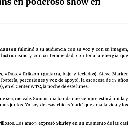
fans en poderoso show en
3 semanas atrás
Detienen a funcionario por
presunto homicidio del periodista
Josué Martínez
3 semanas atrás
Sheinbaum descarta reunión entre
 Manson
fulminó a su audiencia con su voz y con su imagen,
CNTE y Segob: «ya dimos nuestras
propuestas»
 histrionismo y con su femineidad, con toda la energía que
2 meses atrás
, «Duke» Erikson (guitarra, bajo y teclados), Steve Marker
Trump asegura que barcos
cargados de petróleo están
 (batería, percusiones y voz de apoyo), la escocesa de 57 años
empezando a salir de Ormuz
, en el Center WTC, la noche de este lunes.
2 meses atrás
 que sea, me vale. Somos una banda que siempre estará unida y
s juntos. Yo soy de esas chicas ‘dark’ que ama la vida y los
illosos. Los amo», expresó
Shirley
en un momento de las casi