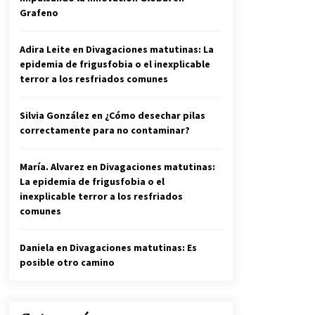
Grafeno
Adira Leite
en
Divagaciones matutinas: La
epidemia de frigusfobia o el inexplicable
terror a los resfriados comunes
Silvia González
en
¿Cómo desechar pilas
correctamente para no contaminar?
María. Alvarez
en
Divagaciones matutinas:
La epidemia de frigusfobia o el
inexplicable terror a los resfriados
comunes
Daniela
en
Divagaciones matutinas: Es
posible otro camino