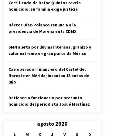
Certificado de Dafne Quintos revela
homicidio; su familia exige justicia
Héctor Díaz-Polanco renuncia a la
presidencia de Morena en la CDMX
SMN alerta por lluvias intensas, granizo y
calor extremo en gran parte de México
Cae operador financiero del Cártel del
Noreste en Mérida; incautan 15 autos de
lujo
Detienen a funcionario por presunto
homicidio del periodista Josué Martínez
agosto 2026
L
M
X
J
V
S
D