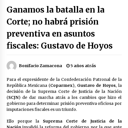
Héctor Díaz-Polanco renuncia a la presidencia
Ganamos la batalla en la
de Morena en la CDMX
2 semanas atrás
Corte; no habrá prisión
preventiva en asuntos
SMN alerta por lluvias intensas, granizo y calor
extremo en gran parte de México
2 semanas atrás
fiscales: Gustavo de Hoyos
Cae operador financiero del Cártel del Noreste
en Mérida; incautan 15 autos de lujo
Bonifacio Zamacona
5 años atrás
2 semanas atrás
Para el expresidente de la Confederación Patronal de la
Detienen a funcionario por presunto homicidio
República Mexicana (
Coparmex
),
Gustavo de Hoyos
, la
del periodista Josué Martínez
decisión de la Suprema Corte de Justicia de la Nación
2 semanas atrás
(
SCJN
) de dar marcha atrás a los cambios que hizo el
gobierno para determinar prisión preventiva oficiosa por
imputaciones fiscales es un triunfo.
CNTE anuncia paso gratuito en peajes de CDMX
y acciones en 20 estados
2 meses atrás
Ello porque la
Suprema Corte de Justicia de la
Nación
invalidó la reforma del gobierno por la que ante