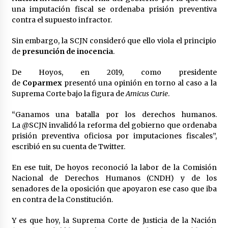
Laura Itzel Castillo será la nueva secretaria de
una imputación fiscal se ordenaba prisión preventiva
las Mujeres, anuncia Sheinbaum
contra el supuesto infractor.
2 meses atrás
Sin embargo, la SCJN consideró que ello viola el principio
de
presunción de
inocencia
.
Sheinbaum descarta reunión entre CNTE y
Segob: «ya dimos nuestras propuestas»
De Hoyos, en 2019, como presidente
2 meses atrás
de
Coparmex
presentó una opinión en torno al caso a la
Suprema Corte bajo la figura de
Amicus Curie
.
Zar antidrogas de EE.UU.: “vamos por los
políticos mexicanos que protegen al narco”
“Ganamos una batalla por los derechos humanos.
2 meses atrás
La @SCJN invalidó la reforma del gobierno que ordenaba
prisión preventiva oficiosa por imputaciones fiscales”,
escribió en su cuenta de Twitter.
Trump anuncia acuerdo con Irán y el fin de
operaciones militares entre ambos países
2 meses atrás
En ese tuit, De hoyos reconoció la labor de la Comisión
Nacional de Derechos Humanos (CNDH) y de los
senadores de la oposición que apoyaron ese caso que iba
Trump asegura que barcos cargados de
en contra de la Constitución.
petróleo están empezando a salir de Ormuz
2 meses atrás
Y es que hoy, la Suprema Corte de Justicia de la Nación