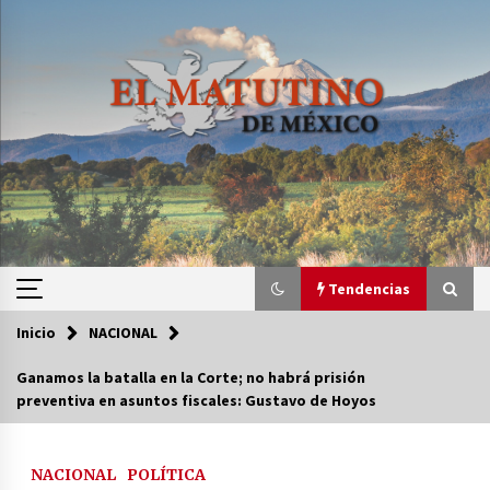
Saltar
al
contenido
Tendencias
Inicio
NACIONAL
Tendencias
Ganamos la batalla en la Corte; no habrá prisión
preventiva en asuntos fiscales: Gustavo de Hoyos
Certificado de Dafne Quintos revela homicidio;
su familia exige justicia
2 semanas atrás
NACIONAL
POLÍTICA