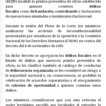
(
SCJN
) invalidó la prisión preventiva de oficio establecida
México libraría posible arancel de EE.UU. en
para quienes cometen
delitos
85% de sus exportaciones
fiscales
como
defraudación
,
contrabando
y facturación
2 meses atrás
de operaciones simuladas o inexistentes (factureras).
Durante la sesión del Pleno de la Corte, los ministros
analizaron las acciones de inconstitucionalidad
presentadas por senadores de la oposición y la Comisión
Nacional de los Derechos Humanos (CNDH) en contra del
decreto del 8 de noviembre de 2019.
En dicho decreto se agregaron los
delitos fiscales
en el
listado de delitos que merecen prisión preventiva de
oficio, se les clasificó también al catálogo de conductas
de
delincuencia organizada
, se les consideró un riesgo a
la seguridad nacional y, en consecuencia, se prohibió la
celebración de acuerdos reparatorios y el otorgamiento
de
criterios de oportunidad
a quienes cometan estos
delitos.
Los ministros consideraron que con esta reforma el
poder legislativo excedió sus facultades al extender la