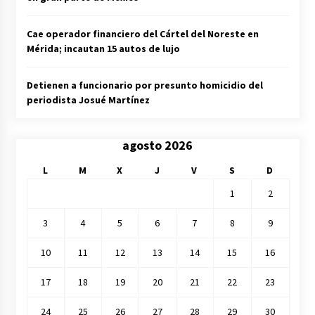
Cae operador financiero del Cártel del Noreste en
Mérida; incautan 15 autos de lujo
Detienen a funcionario por presunto homicidio del
periodista Josué Martínez
agosto 2026
L
M
X
J
V
S
D
1
2
3
4
5
6
7
8
9
10
11
12
13
14
15
16
17
18
19
20
21
22
23
24
25
26
27
28
29
30