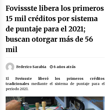
Héctor Díaz-Polanco renuncia a la presidencia
Fovissste libera los primeros
de Morena en la CDMX
3 semanas atrás
15 mil créditos por sistema
de puntaje para el 2021;
SMN alerta por lluvias intensas, granizo y calor
extremo en gran parte de México
3 semanas atrás
buscan otorgar más de 56
mil
Cae operador financiero del Cártel del Noreste
en Mérida; incautan 15 autos de lujo
3 semanas atrás
Federico Sarabia
6 años atrás
Detienen a funcionario por presunto homicidio
del periodista Josué Martínez
El
Fovissste liberó los primeros créditos
3 semanas atrás
tradicionales
mediante el sistema de puntaje para el
periodo 2021.
CNTE anuncia paso gratuito en peajes de CDMX
y acciones en 20 estados
2 meses atrás