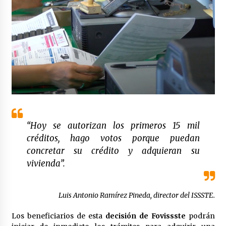
Laura Itzel Castillo será la nueva secretaria de
las Mujeres, anuncia Sheinbaum
2 meses atrás
Sheinbaum descarta reunión entre CNTE y
Segob: «ya dimos nuestras propuestas»
2 meses atrás
Zar antidrogas de EE.UU.: “vamos por los
políticos mexicanos que protegen al narco”
2 meses atrás
“Hoy se autorizan los primeros 15 mil
créditos, hago votos porque puedan
Trump anuncia acuerdo con Irán y el fin de
concretar su crédito y adquieran su
operaciones militares entre ambos países
vivienda”.
2 meses atrás
Trump asegura que barcos cargados de
Luis Antonio Ramírez Pineda, director del ISSSTE.
petróleo están empezando a salir de Ormuz
2 meses atrás
Los beneficiarios de esta
decisión de Fovissste
podrán