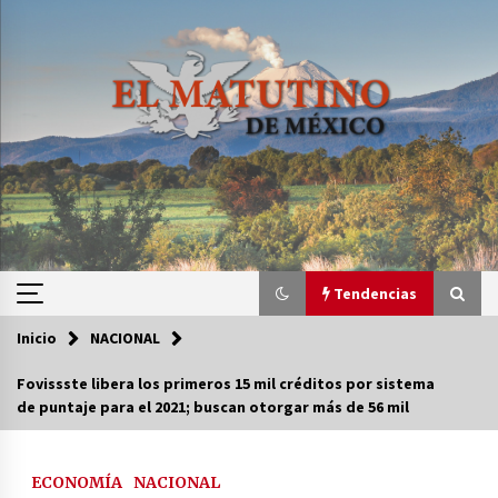
Saltar
al
contenido
Tendencias
Inicio
NACIONAL
Tendencias
Fovissste libera los primeros 15 mil créditos por sistema
de puntaje para el 2021; buscan otorgar más de 56 mil
Certificado de Dafne Quintos revela homicidio;
su familia exige justicia
3 semanas atrás
ECONOMÍA
NACIONAL