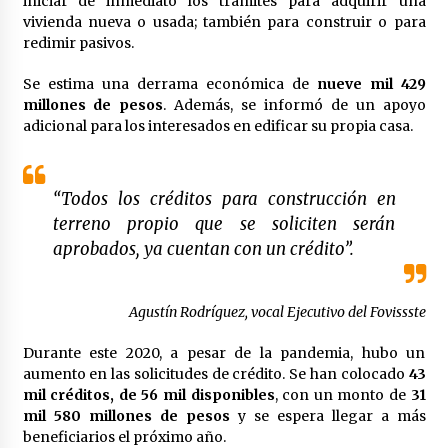
iniciar de inmediato los trámites para adquirir una
vivienda nueva o usada; también para construir o para
México libraría posible arancel de EE.UU. en
85% de sus exportaciones
redimir pasivos.
2 meses atrás
Se estima una derrama económica de
nueve mil 429
millones de pesos
. Además, se informó de un apoyo
adicional para los interesados en edificar su propia casa.
“Todos los créditos para construcción en
terreno propio que se soliciten serán
aprobados, ya cuentan con un crédito”.
Agustín Rodríguez, vocal Ejecutivo del Fovissste
Durante este 2020, a pesar de la pandemia, hubo un
aumento en las solicitudes de crédito. Se han colocado
43
mil créditos, de 56 mil disponibles
, con un monto de
31
mil 580 millones de pesos
y se espera llegar a más
beneficiarios el próximo año.