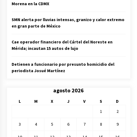
Morena en la CDMX
SMN alerta por lluvias intensas, granizo y calor extremo
en gran parte de México
Cae operador financiero del Cártel del Noreste en
Mérida; incautan 15 autos de lujo
Detienen a funcionario por presunto homicidio del
periodista Josué Martínez
agosto 2026
L
M
X
J
V
S
D
1
2
3
4
5
6
7
8
9