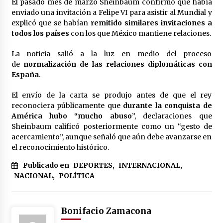
El pasado mes de marzo Sheinbaum confirmó que había
México libraría posible arancel de EE.UU. en
enviado una invitación a Felipe VI para asistir al Mundial y
85% de sus exportaciones
explicó que se habían
remitido similares invitaciones a
2 meses atrás
todos los países
con los que México mantiene relaciones.
La noticia salió a la luz en medio del proceso
de
normalización de las relaciones diplomáticas con
España
.
El envío de la carta se produjo antes de que el rey
reconociera públicamente que
durante la conquista de
América hubo “mucho abuso
”, declaraciones que
Sheinbaum calificó posteriormente como un “gesto de
acercamiento”, aunque señaló que aún debe avanzarse en
el reconocimiento histórico.
Publicado en
DEPORTES
,
INTERNACIONAL
,
NACIONAL
,
POLÍTICA
Bonifacio Zamacona