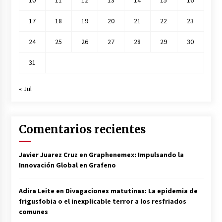
10
11
12
13
14
15
16
17
18
19
20
21
22
23
24
25
26
27
28
29
30
31
« Jul
Comentarios recientes
Javier Juarez Cruz
en
Graphenemex: Impulsando la
Innovación Global en Grafeno
Adira Leite
en
Divagaciones matutinas: La epidemia de
frigusfobia o el inexplicable terror a los resfriados
comunes