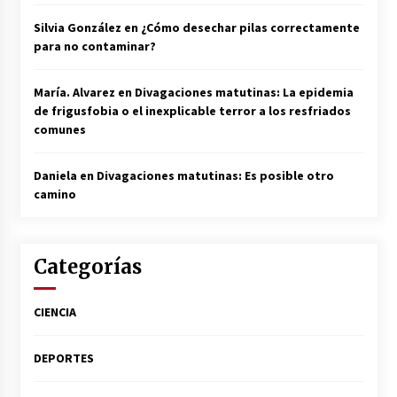
Silvia González
en
¿Cómo desechar pilas correctamente
para no contaminar?
María. Alvarez
en
Divagaciones matutinas: La epidemia
de frigusfobia o el inexplicable terror a los resfriados
comunes
Daniela
en
Divagaciones matutinas: Es posible otro
camino
Categorías
CIENCIA
DEPORTES