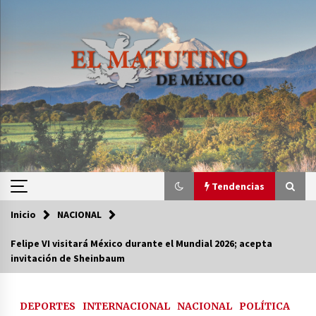
Saltar
al
contenido
Tendencias
Inicio
NACIONAL
Tendencias
Felipe VI visitará México durante el Mundial 2026; acepta
invitación de Sheinbaum
Certificado de Dafne Quintos revela homicidio;
su familia exige justicia
2 semanas atrás
DEPORTES
INTERNACIONAL
NACIONAL
POLÍTICA