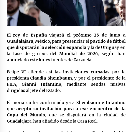
Laura Itzel Castillo será la nueva secretaria de
las Mujeres, anuncia Sheinbaum
2 meses atrás
Sheinbaum descarta reunión entre CNTE y
El rey de España viajará el próximo 26 de junio a
Segob: «ya dimos nuestras propuestas»
Guadalajara
, México, para presenciar el
partido de fútbol
2 meses atrás
que disputarán la selección española
y la de Uruguay en
la fase de grupos del
Mundial de 2026
, según han
Zar antidrogas de EE.UU.: “vamos por los
anunciado este lunes fuentes de Zarzuela.
políticos mexicanos que protegen al narco”
2 meses atrás
Felipe VI atiende así las invitaciones cursadas por la
presidenta
Claudia Sheinbaum
, y por el presidente de la
FIFA,
Gianni Infantino
, mediante sendas misivas
Trump anuncia acuerdo con Irán y el fin de
operaciones militares entre ambos países
dirigidas al jefe del Estado.
2 meses atrás
El monarca ha confirmado ya a Sheinbaum e Infantino
que
aceptó su invitación para a ese encuentro de la
Trump asegura que barcos cargados de
Copa del Mundo
, que se disputará en la ciudad de
petróleo están empezando a salir de Ormuz
Guadalajara, han añadido desde la Casa Real.
2 meses atrás