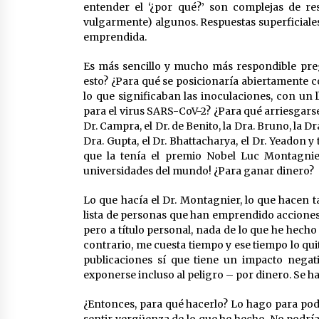
entender el ‘¿por qué?’ son complejas de re
vulgarmente) algunos. Respuestas superficiales
emprendida.
Es más sencillo y mucho más respondible pre
esto? ¿Para qué se posicionaría abiertamente c
lo que significaban las inoculaciones, con un 
para el virus SARS-CoV-2? ¿Para qué arriesgarse
Dr. Campra, el Dr. de Benito, la Dra. Bruno, la Dr
Dra. Gupta, el Dr. Bhattacharya, el Dr. Yeadon y
que la tenía el premio Nobel Luc Montagnier
universidades del mundo! ¿Para ganar dinero?
Lo que hacía el Dr. Montagnier, lo que hacen 
lista de personas que han emprendido acciones
pero a título personal, nada de lo que he hech
contrario, me cuesta tiempo y ese tiempo lo qui
publicaciones sí que tiene un impacto negati
exponerse incluso al peligro – por dinero. Se h
¿Entonces, para qué hacerlo? Lo hago para po