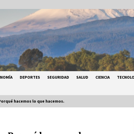
ONOMÍA
DEPORTES
SEGURIDAD
SALUD
CIENCIA
TECNOLO
Porqué hacemos lo que hacemos.
a
Héctor Díaz-Polanco renuncia a la
a
presidencia de Morena en la CDMX