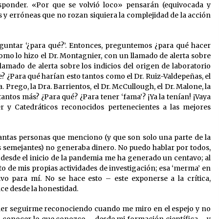
sponder. «Por que se volvió loco» pensarán (equivocada y
 y erróneas que no rozan siquiera la complejidad de la acción
guntar ‘¿para qué?’. Entonces, preguntemos ¿para qué hacer
omo lo hizo el Dr. Montagnier, con un llamado de alerta sobre
llamado de alerta sobre los indicios del origen de laboratorio
? ¿Para qué harían esto tantos como el Dr. Ruiz-Valdepeñas, el
a. Prego, la Dra. Barrientos, el Dr. McCullough, el Dr. Malone, la
 tantos más? ¿Para qué? ¿Para tener ‘fama’? ¡Ya la tenían! ¡Vaya
 y Catedráticos reconocidos pertenecientes a las mejores
tantas personas que menciono (y que son solo una parte de la
 semejantes) no generaba dinero. No puedo hablar por todos,
o desde el inicio de la pandemia me ha generado un centavo; al
to de mis propias actividades de investigación; esa ‘merma’ en
vo para mí. No se hace esto – este exponerse a la crítica,
ace desde la honestidad.
der seguirme reconociendo cuando me miro en el espejo y no