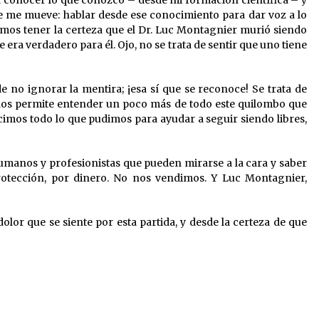
a conocer lo que conozco – desde mi formación científica – y
ue me mueve: hablar desde ese conocimiento para dar voz a lo
emos tener la certeza que el Dr. Luc Montagnier murió siendo
 era verdadero para él. Ojo, no se trata de sentir que uno tiene
e no ignorar la mentira; ¡esa sí que se reconoce! Se trata de
o, nos permite entender un poco más de todo este quilombo que
imos todo lo que pudimos para ayudar a seguir siendo libres,
manos y profesionistas que pueden mirarse a la cara y saber
tección, por dinero. No nos vendimos. Y Luc Montagnier,
olor que se siente por esta partida, y desde la certeza de que