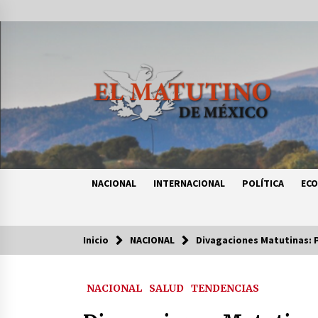
Saltar
al
contenido
NACIONAL
INTERNACIONAL
POLÍTICA
EC
Inicio
NACIONAL
Divagaciones Matutinas: 
Tendencias
NACIONAL
SALUD
TENDENCIAS
Certificado de Dafne Quintos revel
homicidio; su familia exige justici