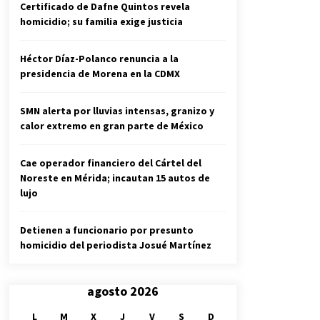
Certificado de Dafne Quintos revela
homicidio; su familia exige justicia
Héctor Díaz-Polanco renuncia a la
presidencia de Morena en la CDMX
SMN alerta por lluvias intensas, granizo y
calor extremo en gran parte de México
Cae operador financiero del Cártel del
Noreste en Mérida; incautan 15 autos de
lujo
Detienen a funcionario por presunto
homicidio del periodista Josué Martínez
agosto 2026
L
M
X
J
V
S
D