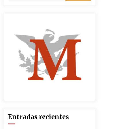
2 semanas atrás
CNTE anuncia paso gratuito en
peajes de CDMX y acciones en 20
estados
2 meses atrás
Zar antidrogas de EE.UU.: “vamos
por los políticos mexicanos que
protegen al narco”
2 meses atrás
México libraría posible arancel de
EE.UU. en 85% de sus exportaciones
2 meses atrás
Entradas recientes