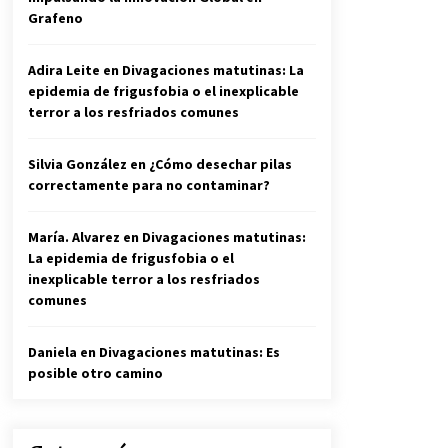
Grafeno
Adira Leite
en
Divagaciones matutinas: La
epidemia de frigusfobia o el inexplicable
terror a los resfriados comunes
Silvia González
en
¿Cómo desechar pilas
correctamente para no contaminar?
María. Alvarez
en
Divagaciones matutinas:
La epidemia de frigusfobia o el
inexplicable terror a los resfriados
comunes
Daniela
en
Divagaciones matutinas: Es
posible otro camino