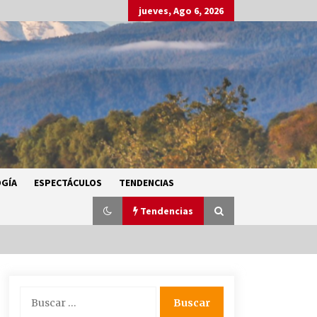
jueves, Ago 6, 2026
GÍA
ESPECTÁCULOS
TENDENCIAS
Tendencias
SMN alerta por lluvias intensas,
Buscar:
granizo y calor extremo en gran
parte de México