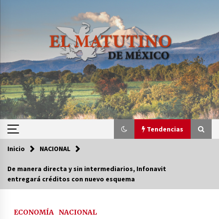
Saltar
al
contenido
Tendencias
Inicio
NACIONAL
Tendencias
De manera directa y sin intermediarios, Infonavit
entregará créditos con nuevo esquema
Certificado de Dafne Quintos revela homicidio;
su familia exige justicia
3 semanas atrás
ECONOMÍA
NACIONAL