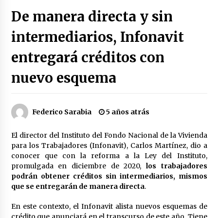
Héctor Díaz-Polanco renuncia a la presidencia
De manera directa y sin
de Morena en la CDMX
3 semanas atrás
intermediarios, Infonavit
entregará créditos con
SMN alerta por lluvias intensas, granizo y calor
extremo en gran parte de México
3 semanas atrás
nuevo esquema
Cae operador financiero del Cártel del Noreste
en Mérida; incautan 15 autos de lujo
Federico Sarabia
5 años atrás
3 semanas atrás
El director del Instituto del Fondo Nacional de la Vivienda
Detienen a funcionario por presunto homicidio
para los Trabajadores (Infonavit), Carlos Martínez, dio a
del periodista Josué Martínez
conocer que con la reforma a la Ley del Instituto,
3 semanas atrás
promulgada en diciembre de 2020,
los trabajadores
podrán obtener créditos sin intermediarios, mismos
que se entregarán de manera directa
.
CNTE anuncia paso gratuito en peajes de CDMX
y acciones en 20 estados
2 meses atrás
En este contexto, el Infonavit alista nuevos esquemas de
crédito que anunciará en el transcurso de este año. Tiene