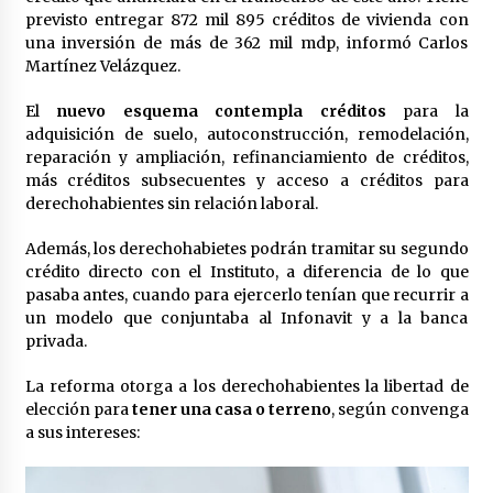
Laura Itzel Castillo será la nueva secretaria de
previsto entregar 872 mil 895 créditos de vivienda con
las Mujeres, anuncia Sheinbaum
una inversión de más de 362 mil mdp, informó Carlos
2 meses atrás
Martínez Velázquez.
El
nuevo esquema contempla créditos
para la
Sheinbaum descarta reunión entre CNTE y
adquisición de suelo, autoconstrucción, remodelación,
Segob: «ya dimos nuestras propuestas»
reparación y ampliación, refinanciamiento de créditos,
2 meses atrás
más créditos subsecuentes y acceso a créditos para
derechohabientes sin relación laboral.
Zar antidrogas de EE.UU.: “vamos por los
políticos mexicanos que protegen al narco”
Además, los derechohabietes podrán tramitar su segundo
2 meses atrás
crédito directo con el Instituto, a diferencia de lo que
pasaba antes, cuando para ejercerlo tenían que recurrir a
un modelo que conjuntaba al Infonavit y a la banca
Trump anuncia acuerdo con Irán y el fin de
operaciones militares entre ambos países
privada.
2 meses atrás
La reforma otorga a los derechohabientes la libertad de
elección para
tener una casa o terreno
, según convenga
Trump asegura que barcos cargados de
a sus intereses:
petróleo están empezando a salir de Ormuz
2 meses atrás