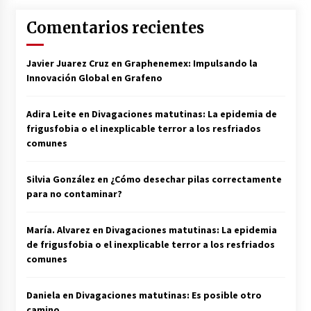
Comentarios recientes
Javier Juarez Cruz
en
Graphenemex: Impulsando la
Innovación Global en Grafeno
Adira Leite
en
Divagaciones matutinas: La epidemia de
frigusfobia o el inexplicable terror a los resfriados
comunes
Silvia González
en
¿Cómo desechar pilas correctamente
para no contaminar?
María. Alvarez
en
Divagaciones matutinas: La epidemia
de frigusfobia o el inexplicable terror a los resfriados
comunes
Daniela
en
Divagaciones matutinas: Es posible otro
camino