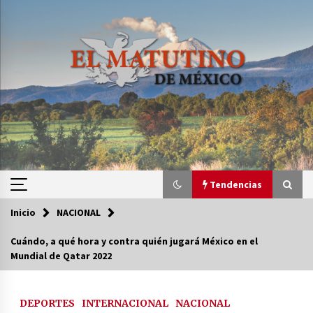
Saltar
al
contenido
Tendencias
Inicio
NACIONAL
Tendencias
Cuándo, a qué hora y contra quién jugará México en el
Mundial de Qatar 2022
Certificado de Dafne Quintos revela homicidio;
su familia exige justicia
2 semanas atrás
DEPORTES
INTERNACIONAL
NACIONAL