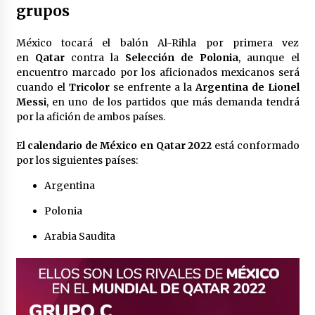
grupos
México libraría posible arancel de EE.UU. en
85% de sus exportaciones
2 meses atrás
México tocará el balón Al-Rihla por primera vez
en
Qatar
contra la
Selección de Polonia
, aunque el
encuentro marcado por los aficionados mexicanos será
cuando el
Tricolor
se enfrente a la
Argentina de Lionel
Messi
, en uno de los partidos que más demanda tendrá
por la afición de ambos países.
El
calendario de México en Qatar 2022
está conformado
por los siguientes países:
Argentina
Polonia
Arabia Saudita