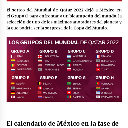
Laura Itzel Castillo será la nueva secretaria de
las Mujeres, anuncia Sheinbaum
El sorteo del
Mundial de Qatar 2022
dejó a
México
en
2 meses atrás
el
Grupo C
para enfrentar a un
bicampeón del mundo
, la
selección de uno de los máximos anotadores del planeta y
la que podría ser la sorpresa de la
Copa del Mundo
.
Sheinbaum descarta reunión entre CNTE y
Segob: «ya dimos nuestras propuestas»
2 meses atrás
Zar antidrogas de EE.UU.: “vamos por los
políticos mexicanos que protegen al narco”
2 meses atrás
Trump anuncia acuerdo con Irán y el fin de
operaciones militares entre ambos países
2 meses atrás
Trump asegura que barcos cargados de
petróleo están empezando a salir de Ormuz
2 meses atrás
El calendario de México en la fase de