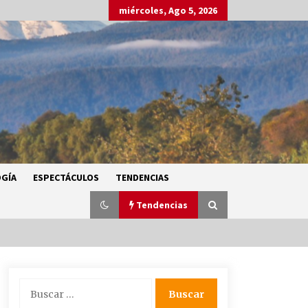
miércoles, Ago 5, 2026
GÍA
ESPECTÁCULOS
TENDENCIAS
Tendencias
SMN alerta por lluvias intensas,
Buscar:
granizo y calor extremo en gran
parte de México