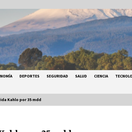
ONOMÍA
DEPORTES
SEGURIDAD
SALUD
CIENCIA
TECNOLO
ida Kahlo por 35 mdd
a
Héctor Díaz-Polanco renuncia a la
a
presidencia de Morena en la CDMX