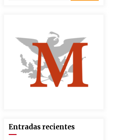
2 semanas atrás
CNTE anuncia paso gratuito en
peajes de CDMX y acciones en 20
estados
2 meses atrás
Zar antidrogas de EE.UU.: “vamos
por los políticos mexicanos que
protegen al narco”
2 meses atrás
México libraría posible arancel de
EE.UU. en 85% de sus exportaciones
2 meses atrás
Entradas recientes