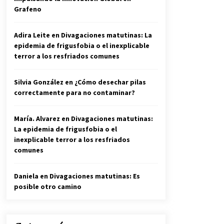
Grafeno
Adira Leite
en
Divagaciones matutinas: La
epidemia de frigusfobia o el inexplicable
terror a los resfriados comunes
Silvia González
en
¿Cómo desechar pilas
correctamente para no contaminar?
María. Alvarez
en
Divagaciones matutinas:
La epidemia de frigusfobia o el
inexplicable terror a los resfriados
comunes
Daniela
en
Divagaciones matutinas: Es
posible otro camino