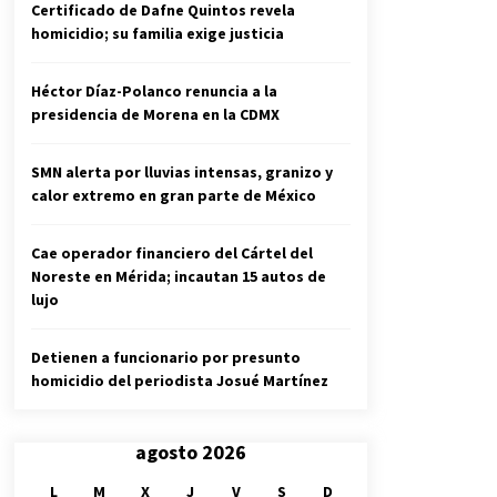
Certificado de Dafne Quintos revela
homicidio; su familia exige justicia
Héctor Díaz-Polanco renuncia a la
presidencia de Morena en la CDMX
SMN alerta por lluvias intensas, granizo y
calor extremo en gran parte de México
Cae operador financiero del Cártel del
Noreste en Mérida; incautan 15 autos de
lujo
Detienen a funcionario por presunto
homicidio del periodista Josué Martínez
agosto 2026
L
M
X
J
V
S
D