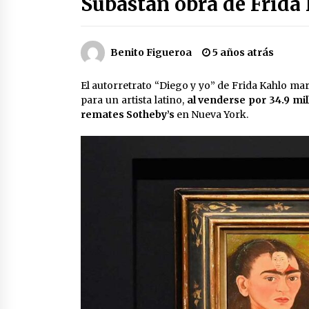
Subastan obra de Frida
2 semanas atrás
Cae operador financiero del Cártel
del Noreste en Mérida; incautan 15
Benito Figueroa
5 años atrás
autos de lujo
2 semanas atrás
El autorretrato “Diego y yo” de Frida Kahlo ma
para un artista latino,
al venderse por 34.9 mi
Laura Itzel Castillo será la nueva
remates Sotheby’s
en Nueva York.
secretaria de las Mujeres, anuncia
Sheinbaum
2 meses atrás
Trump anuncia acuerdo con Irán y
el fin de operaciones militares
entre ambos países
2 meses atrás