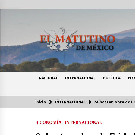
Saltar
al
contenido
NACIONAL
INTERNACIONAL
POLÍTICA
EC
Inicio
INTERNACIONAL
Subastan obra de Fr
Tendencias
ECONOMÍA
INTERNACIONAL
Certificado de Dafne Quintos revel
homicidio; su familia exige justici