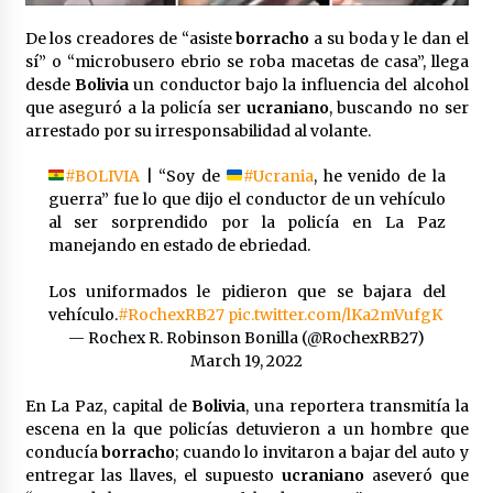
Laura Itzel Castillo será la nueva secretaria de
las Mujeres, anuncia Sheinbaum
De los creadores de “asiste
borracho
a su boda y le dan el
2 meses atrás
sí” o “microbusero ebrio se roba macetas de casa”, llega
desde
Bolivia
un conductor bajo la influencia del alcohol
que aseguró a la policía ser
ucraniano
, buscando no ser
Sheinbaum descarta reunión entre CNTE y
arrestado por su irresponsabilidad al volante.
Segob: «ya dimos nuestras propuestas»
2 meses atrás
#BOLIVIA
| “Soy de
#Ucrania
, he venido de la
guerra” fue lo que dijo el conductor de un vehículo
Zar antidrogas de EE.UU.: “vamos por los
al ser sorprendido por la policía en La Paz
políticos mexicanos que protegen al narco”
manejando en estado de ebriedad.
2 meses atrás
Los uniformados le pidieron que se bajara del
vehículo.
#RochexRB27
pic.twitter.com/lKa2mVufgK
Trump anuncia acuerdo con Irán y el fin de
operaciones militares entre ambos países
— Rochex R. Robinson Bonilla (@RochexRB27)
2 meses atrás
March 19, 2022
En La Paz, capital de
Bolivia
, una reportera transmitía la
Trump asegura que barcos cargados de
escena en la que policías detuvieron a un hombre que
petróleo están empezando a salir de Ormuz
conducía
borracho
; cuando lo invitaron a bajar del auto y
2 meses atrás
entregar las llaves, el supuesto
ucraniano
aseveró que