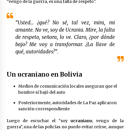
“vengo de la guerra, es una falta de respeto”.
México libraría posible arancel de EE.UU. en
85% de sus exportaciones
2 meses atrás
“Usted… ¿qué? No sé, tal vez, mira, mi
amante. No ve, soy de Ucrania. Mire, la falta
de respeto, señora, lo ve. Claro, ¿por dónde
bajo? Me voy a transformar. ¿La llave de
qué, autoridades?”
.
Un
ucraniano
en
Bolivia
Medios de comunicación locales aseguran que el
hombre sí bajó del auto
Posteriormente, autoridades de La Paz aplicaron
sanción correspondiente
Luego de escuchar el “soy
ucraniano
, vengo de la
guerra”, una de las policías no puedo evitar reírse, aunque