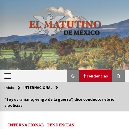
Saltar
al
contenido
Tendencias
Inicio
INTERNACIONAL
Tendencias
“Soy ucraniano, vengo de la guerra”, dice conductor ebrio
a policías
Certificado de Dafne Quintos revela homicidio;
su familia exige justicia
3 semanas atrás
INTERNACIONAL
TENDENCIAS