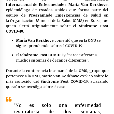
Laura Itzel Castillo será la nueva secretaria de
Internacional
de
Enfermedades
.
María Van Kerkhove
,
las Mujeres, anuncia Sheinbaum
epidemióloga de Estados Unidos que forma parte del
2 meses atrás
equipo de
Programa
de
Emergencias
de
Salud
en
la Organización Mundial de la Salud (OMS) en Suiza, fue
quien alertó originalmente sobre el
Síndrome Post
Sheinbaum descarta reunión entre CNTE y
COVID-19
.
Segob: «ya dimos nuestras propuestas»
2 meses atrás
María Van Kerkhove
comentó que en la
ONU
se
sigue aprendiendo sobre el
COVID-19
.
Zar antidrogas de EE.UU.: “vamos por los
políticos mexicanos que protegen al narco”
El
Síndrome Post COVID-19
“parece afectar a
2 meses atrás
muchos sistemas de órganos diferentes”.
Durante la conferencia bisemanal de la
OMS
, grupo que
Trump anuncia acuerdo con Irán y el fin de
pertenece a la
ONU
,
María Van Kerkhove
explicó sobre lo
operaciones militares entre ambos países
más conocido del
Síndrome Post COVID-19
, aclarando
2 meses atrás
que aún se investiga sobre el caso:
Trump asegura que barcos cargados de
petróleo están empezando a salir de Ormuz
“No es solo una enfermedad
2 meses atrás
respiratoria de dos semanas,