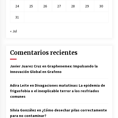
24
25
26
27
28
29
30
31
« Jul
Comentarios recientes
Javier Juarez Cruz
en
Graphenemex: Impulsando la
Innovación Global en Grafeno
Adira Leite
en
Divagaciones matutinas: La epidemia de
frigusfobia o el inexplicable terror a los resfriados
comunes
Silvia González
en
¿Cómo desechar pilas correctamente
para no contaminar?