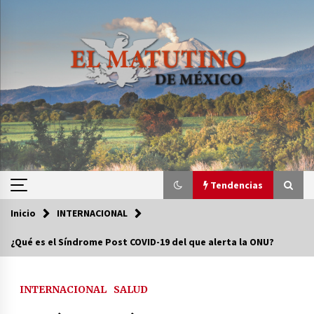
Saltar
al
contenido
Tendencias
Inicio
INTERNACIONAL
Tendencias
¿Qué es el Síndrome Post COVID-19 del que alerta la ONU?
Certificado de Dafne Quintos revela homicidio;
su familia exige justicia
INTERNACIONAL
SALUD
3 semanas atrás