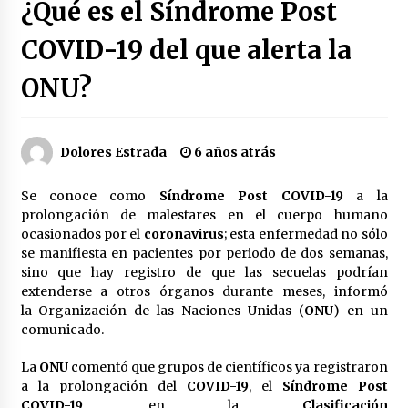
¿Qué es el Síndrome Post
Héctor Díaz-Polanco renuncia a la presidencia
de Morena en la CDMX
COVID-19 del que alerta la
3 semanas atrás
ONU?
SMN alerta por lluvias intensas, granizo y calor
extremo en gran parte de México
3 semanas atrás
Dolores Estrada
6 años atrás
Cae operador financiero del Cártel del Noreste
Se conoce como
Síndrome Post COVID-19
a la
en Mérida; incautan 15 autos de lujo
prolongación de malestares en el cuerpo humano
3 semanas atrás
ocasionados por el
coronavirus
; esta enfermedad no sólo
se manifiesta en pacientes por periodo de dos semanas,
Detienen a funcionario por presunto homicidio
sino que hay registro de que las secuelas podrían
del periodista Josué Martínez
extenderse a otros órganos durante meses, informó
3 semanas atrás
la Organización de las Naciones Unidas (
ONU
) en un
comunicado.
CNTE anuncia paso gratuito en peajes de CDMX
y acciones en 20 estados
La
ONU
comentó que grupos de científicos ya registraron
2 meses atrás
a la prolongación del
COVID-19
, el
Síndrome Post
COVID-19
, en la
Clasificación