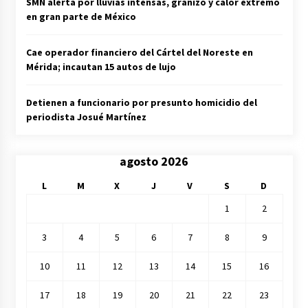
SMN alerta por lluvias intensas, granizo y calor extremo
en gran parte de México
Cae operador financiero del Cártel del Noreste en
Mérida; incautan 15 autos de lujo
Detienen a funcionario por presunto homicidio del
periodista Josué Martínez
agosto 2026
L
M
X
J
V
S
D
1
2
3
4
5
6
7
8
9
10
11
12
13
14
15
16
17
18
19
20
21
22
23