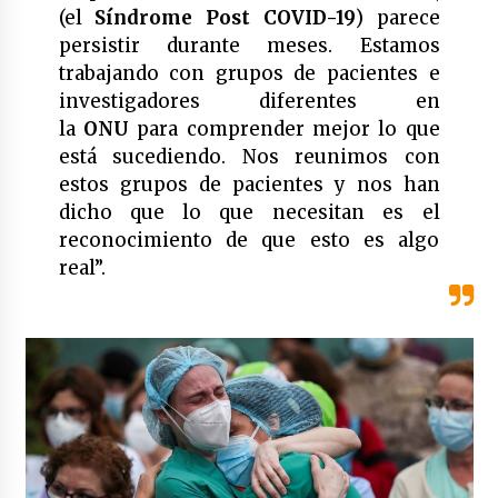
(el
Síndrome Post COVID-19
) parece
México libraría posible arancel de EE.UU. en
persistir durante meses. Estamos
85% de sus exportaciones
2 meses atrás
trabajando con grupos de pacientes e
investigadores diferentes en
la
ONU
para comprender mejor lo que
está sucediendo. Nos reunimos con
estos grupos de pacientes y nos han
dicho que lo que necesitan es el
reconocimiento de que esto es algo
real”.