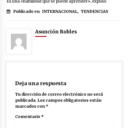
Es una «habilidad que se puede aprender», expuso.
México libraría posible arancel de EE.UU. en
85% de sus exportaciones
Publicado en
INTERNACIONAL
,
TENDENCIAS
2 meses atrás
Asunción Robles
Deja una respuesta
Tu dirección de correo electrónico no será
publicada.
Los campos obligatorios están
marcados con
*
Comentario
*