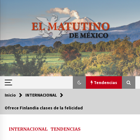
Saltar
al
contenido
Tendencias
Inicio
INTERNACIONAL
Tendencias
Ofrece Finlandia clases de la felicidad
Certificado de Dafne Quintos revela homicidio;
su familia exige justicia
INTERNACIONAL
TENDENCIAS
2 semanas atrás