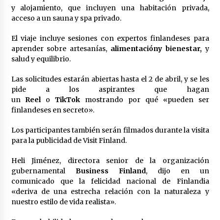
y alojamiento, que incluyen una habitación privada,
Laura Itzel Castillo será la nueva secretaria de
las Mujeres, anuncia Sheinbaum
acceso a un sauna y spa privado.
2 meses atrás
El viaje incluye sesiones con expertos finlandeses para
aprender sobre artesanías,
alimentación
y bienestar,
y
Sheinbaum descarta reunión entre CNTE y
salud y equilibrio.
Segob: «ya dimos nuestras propuestas»
2 meses atrás
Las solicitudes estarán abiertas hasta el 2 de abril, y se les
pide a los aspirantes que hagan
Zar antidrogas de EE.UU.: “vamos por los
un
Reel
o
TikTok
mostrando por qué «pueden ser
políticos mexicanos que protegen al narco”
finlandeses en secreto».
2 meses atrás
Los participantes también serán filmados durante la visita
para la publicidad de Visit Finland.
Trump anuncia acuerdo con Irán y el fin de
operaciones militares entre ambos países
2 meses atrás
Heli Jiménez, directora senior de la organización
gubernamental
Business Finland
, dijo en un
comunicado que la felicidad nacional de Finlandia
Trump asegura que barcos cargados de
«deriva de una estrecha relación con la naturaleza y
petróleo están empezando a salir de Ormuz
nuestro estilo de vida realista».
2 meses atrás