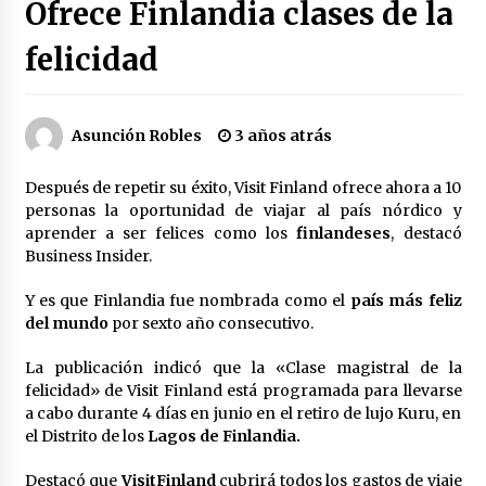
Ofrece Finlandia clases de la
Héctor Díaz-Polanco renuncia a la presidencia
de Morena en la CDMX
felicidad
2 semanas atrás
SMN alerta por lluvias intensas, granizo y calor
Asunción Robles
3 años atrás
extremo en gran parte de México
2 semanas atrás
Después de repetir su éxito, Visit Finland ofrece ahora a 10
personas la oportunidad de viajar al país nórdico y
Cae operador financiero del Cártel del Noreste
aprender a ser felices como los
finlandeses
, destacó
en Mérida; incautan 15 autos de lujo
Business Insider.
3 semanas atrás
Y es que Finlandia fue nombrada como el
país más feliz
Detienen a funcionario por presunto homicidio
del mundo
por sexto año consecutivo.
del periodista Josué Martínez
3 semanas atrás
La publicación indicó que la «Clase magistral de la
felicidad» de Visit Finland está programada para llevarse
a cabo durante 4 días en junio en el retiro de lujo Kuru, en
CNTE anuncia paso gratuito en peajes de CDMX
y acciones en 20 estados
el Distrito de los
Lagos de Finlandia.
2 meses atrás
Destacó que
Visit
Finland
cubrirá todos los gastos de viaje