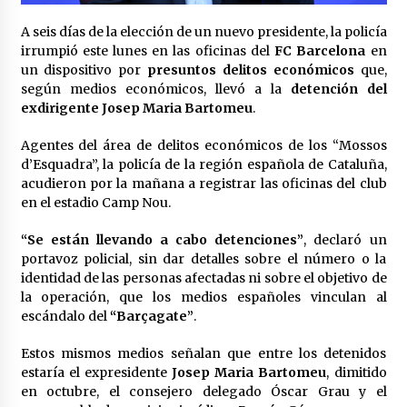
Laura Itzel Castillo será la nueva secretaria de
las Mujeres, anuncia Sheinbaum
A seis días de la elección de un nuevo presidente, la policía
2 meses atrás
irrumpió este lunes en las oficinas del
FC Barcelona
en
un dispositivo por
presuntos delitos económicos
que,
según medios económicos, llevó a la
detención del
Sheinbaum descarta reunión entre CNTE y
exdirigente Josep Maria Bartomeu
.
Segob: «ya dimos nuestras propuestas»
2 meses atrás
Agentes del área de delitos económicos de los “Mossos
d’Esquadra”, la policía de la región española de Cataluña,
Zar antidrogas de EE.UU.: “vamos por los
acudieron por la mañana a registrar las oficinas del club
políticos mexicanos que protegen al narco”
en el estadio Camp Nou.
2 meses atrás
“Se están llevando a cabo detenciones”
, declaró un
portavoz policial, sin dar detalles sobre el número o la
Trump anuncia acuerdo con Irán y el fin de
operaciones militares entre ambos países
identidad de las personas afectadas ni sobre el objetivo de
2 meses atrás
la operación, que los medios españoles vinculan al
escándalo del
“Barçagate”
.
Trump asegura que barcos cargados de
Estos mismos medios señalan que entre los detenidos
petróleo están empezando a salir de Ormuz
estaría el expresidente
Josep Maria Bartomeu
, dimitido
2 meses atrás
en octubre, el consejero delegado Óscar Grau y el