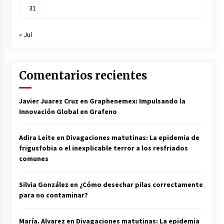
31
« Jul
Comentarios recientes
Javier Juarez Cruz
en
Graphenemex: Impulsando la
Innovación Global en Grafeno
Adira Leite
en
Divagaciones matutinas: La epidemia de
frigusfobia o el inexplicable terror a los resfriados
comunes
Silvia González
en
¿Cómo desechar pilas correctamente
para no contaminar?
María. Alvarez
en
Divagaciones matutinas: La epidemia