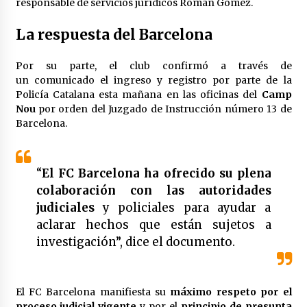
responsable de servicios jurídicos Román Gómez.
México libraría posible arancel de EE.UU. en
85% de sus exportaciones
La respuesta del Barcelona
2 meses atrás
Por su parte, el club confirmó a través de
un comunicado el ingreso y registro por parte de la
Policía Catalana esta mañana en las oficinas del
Camp
Nou
por orden del Juzgado de Instrucción número 13 de
Barcelona.
“
El FC Barcelona ha ofrecido su plena
colaboración con las autoridades
judiciales
y policiales para ayudar a
aclarar hechos que están sujetos a
investigación”, dice el documento.
El FC Barcelona manifiesta su
máximo respeto por el
proceso judicial vigente
y por el
principio de presunta