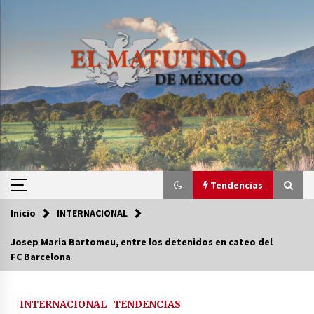
Saltar
al
contenido
Tendencias
Inicio
INTERNACIONAL
Tendencias
Josep Maria Bartomeu, entre los detenidos en cateo del
FC Barcelona
Certificado de Dafne Quintos revela homicidio;
su familia exige justicia
3 semanas atrás
INTERNACIONAL
TENDENCIAS