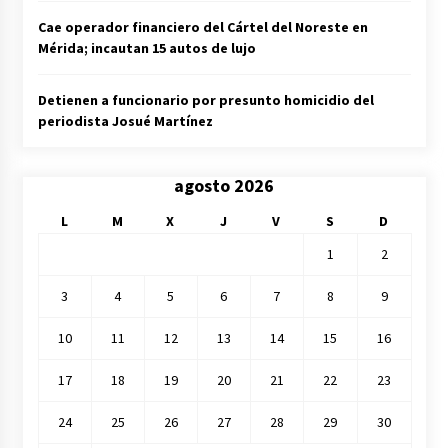
Cae operador financiero del Cártel del Noreste en
Mérida; incautan 15 autos de lujo
Detienen a funcionario por presunto homicidio del
periodista Josué Martínez
agosto 2026
L
M
X
J
V
S
D
1
2
3
4
5
6
7
8
9
10
11
12
13
14
15
16
17
18
19
20
21
22
23
24
25
26
27
28
29
30