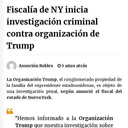
Héctor Díaz-Polanco renuncia a la presidencia
Fiscalía de NY inicia
de Morena en la CDMX
2 semanas atrás
investigación criminal
contra organización de
SMN alerta por lluvias intensas, granizo y calor
extremo en gran parte de México
2 semanas atrás
Trump
Cae operador financiero del Cártel del Noreste
en Mérida; incautan 15 autos de lujo
Asunción Robles
5 años atrás
3 semanas atrás
La Organización Trump
, el conglomerado propiedad de
Detienen a funcionario por presunto homicidio
la familia del expresidente estadounidense
,
es objeto de
del periodista Josué Martínez
una investigación penal,
según anunció el fiscal del
3 semanas atrás
estado de Nueva York.
CNTE anuncia paso gratuito en peajes de CDMX
y acciones en 20 estados
“Hemos informado a la
Organización
2 meses atrás
Trump
que nuestra investigación sobre