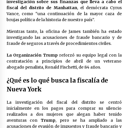
investigación sobre sus finanzas que lleva a cabo el
México libraría posible arancel de EE.UU. en
fiscal del distrito de Manhattan
, el demócrata Cyrus
85% de sus exportaciones
Vance, como “una continuación de la mayor caza de
2 meses atrás
brujas política de la historia de nuestro país”.
Mientras tanto, la oficina de James también ha estado
investigando las acusaciones de fraude bancario y de
fraude de seguros a través de procedimientos civiles.
La Organización Trump
reforzó su equipo legal con la
contratación a principios de abril de un veterano
abogado penalista, Ronald Fischetti, de 84 años.
¿Qué es lo qué busca la fiscalía de
Nueva York
La investigación del fiscal del distrito se centró
inicialmente en los pagos para comprar su silencio
realizados a dos mujeres que alegan haber tenido
aventuras con
Trump
, pero se ha ampliado a las
acusaciones de evasión de impuestos y fraude bancario y