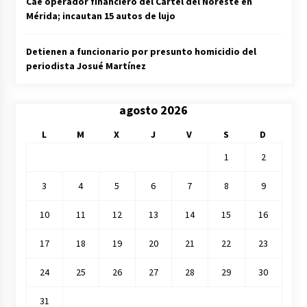
Cae operador financiero del Cártel del Noreste en
Mérida; incautan 15 autos de lujo
Detienen a funcionario por presunto homicidio del
periodista Josué Martínez
agosto 2026
L
M
X
J
V
S
D
1
2
3
4
5
6
7
8
9
10
11
12
13
14
15
16
17
18
19
20
21
22
23
24
25
26
27
28
29
30
31