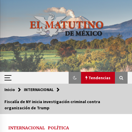
Saltar
al
contenido
Tendencias
Inicio
INTERNACIONAL
Tendencias
Fiscalía de NY inicia investigación criminal contra
organización de Trump
Certificado de Dafne Quintos revela homicidio;
su familia exige justicia
2 semanas atrás
INTERNACIONAL
POLÍTICA