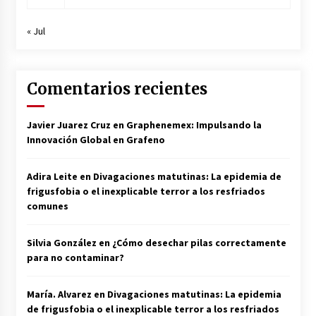
« Jul
Comentarios recientes
Javier Juarez Cruz
en
Graphenemex: Impulsando la
Innovación Global en Grafeno
Adira Leite
en
Divagaciones matutinas: La epidemia de
frigusfobia o el inexplicable terror a los resfriados
comunes
Silvia González
en
¿Cómo desechar pilas correctamente
para no contaminar?
María. Alvarez
en
Divagaciones matutinas: La epidemia
de frigusfobia o el inexplicable terror a los resfriados