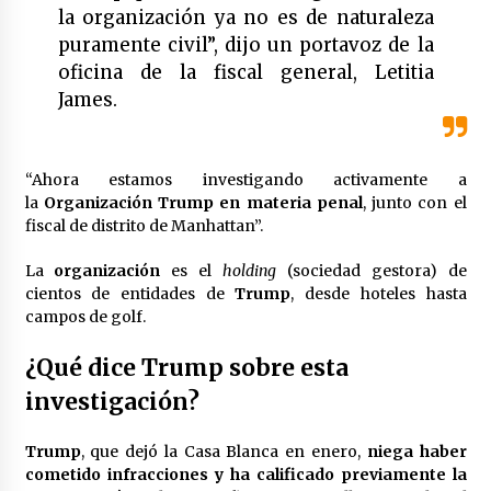
la organización ya no es de naturaleza
Laura Itzel Castillo será la nueva secretaria de
las Mujeres, anuncia Sheinbaum
puramente civil”, dijo un portavoz de la
2 meses atrás
oficina de la fiscal general, Letitia
James.
Sheinbaum descarta reunión entre CNTE y
Segob: «ya dimos nuestras propuestas»
2 meses atrás
“Ahora estamos investigando activamente a
la
Organización Trump en materia penal
, junto con el
Zar antidrogas de EE.UU.: “vamos por los
fiscal de distrito de Manhattan”.
políticos mexicanos que protegen al narco”
2 meses atrás
La
organización
es el
holding
(sociedad gestora) de
cientos de entidades de
Trump
, desde hoteles hasta
campos de golf.
Trump anuncia acuerdo con Irán y el fin de
operaciones militares entre ambos países
2 meses atrás
¿Qué dice Trump sobre esta
investigación?
Trump asegura que barcos cargados de
petróleo están empezando a salir de Ormuz
Trump
, que dejó la Casa Blanca en enero,
niega haber
2 meses atrás
cometido infracciones y ha calificado previamente la