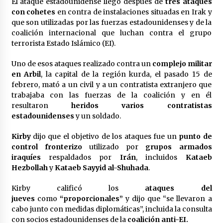
El ataque estadounidense llegó después de
tres ataques
con cohetes
en contra de instalaciones situadas en Irak y
que son utilizadas por las fuerzas estadounidenses y de la
coalición internacional que luchan contra el grupo
terrorista Estado Islámico (EI).
Uno de esos ataques realizado contra un
complejo militar
en Arbil
, la capital de la región kurda, el pasado 15 de
febrero, mató a un civil y a un contratista extranjero que
trabajaba con las fuerzas de la coalición y en él
resultaron
heridos varios contratistas
estadounidenses
y un soldado.
Kirby
dijo que el objetivo de los ataques fue un
punto de
control fronterizo
utilizado por
grupos armados
iraquíes
respaldados por
Irán
, incluidos
Kataeb
Hezbollah
y
Kataeb Sayyid al-Shuhada
.
Kirby calificó los
ataques del
jueves
como
“proporcionales”
y dijo que “se llevaron a
cabo junto con medidas diplomáticas”, incluida la consulta
con socios estadounidenses de la
coalición anti-EI.