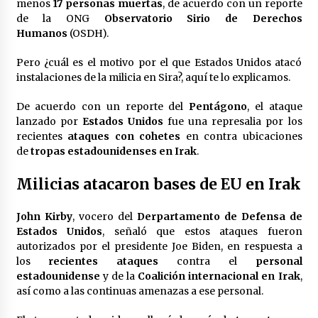
menos
17 personas muertas
, de acuerdo con un reporte
México libraría posible arancel de EE.UU. en
de la ONG
Observatorio Sirio de Derechos
85% de sus exportaciones
Humanos
(OSDH).
2 meses atrás
Pero ¿cuál es el motivo por el que Estados Unidos atacó
instalaciones de la milicia en Sira?, aquí te lo explicamos.
De acuerdo con un reporte del
Pentágono
, el ataque
lanzado por
Estados Unidos
fue una represalia por los
recientes
ataques con cohetes
en contra ubicaciones
de
tropas estadounidenses en Irak
.
Milicias atacaron bases de EU en Irak
John Kirby
, vocero del
Derpartamento de Defensa de
Estados Unidos
, señaló que estos ataques fueron
autorizados por el presidente Joe Biden, en respuesta a
los
recientes ataques
contra el
personal
estadounidense
y de la
Coalición internacional en Irak
,
así como a las continuas amenazas a ese personal.