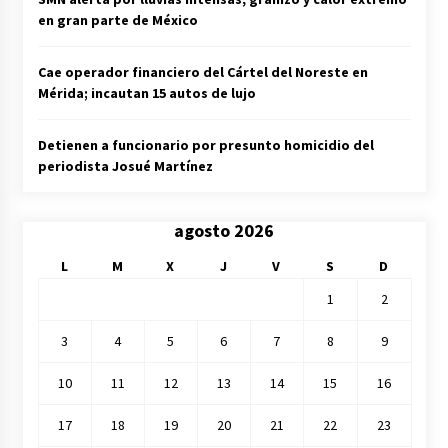
en gran parte de México
Cae operador financiero del Cártel del Noreste en
Mérida; incautan 15 autos de lujo
Detienen a funcionario por presunto homicidio del
periodista Josué Martínez
agosto 2026
L
M
X
J
V
S
D
1
2
3
4
5
6
7
8
9
10
11
12
13
14
15
16
17
18
19
20
21
22
23