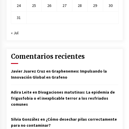
24
25
26
27
28
29
30
31
« Jul
Comentarios recientes
Javier Juarez Cruz
en
Graphenemex: Impulsando la
Innovación Global en Grafeno
Adira Leite
en
Divagaciones matutinas: La epidemia de
frigusfobia o el inexplicable terror a los resfriados
comunes
Silvia González
en
¿Cómo desechar pilas correctamente
para no contaminar?