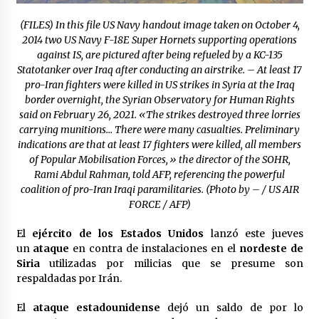
Laura Itzel Castillo será la nueva secretaria de
las Mujeres, anuncia Sheinbaum
(FILES) In this file US Navy handout image taken on October 4,
2 meses atrás
2014 two US Navy F-18E Super Hornets supporting operations
against IS, are pictured after being refueled by a KC-135
Statotanker over Iraq after conducting an airstrike. – At least 17
Sheinbaum descarta reunión entre CNTE y
pro-Iran fighters were killed in US strikes in Syria at the Iraq
Segob: «ya dimos nuestras propuestas»
border overnight, the Syrian Observatory for Human Rights
2 meses atrás
said on February 26, 2021. «The strikes destroyed three lorries
carrying munitions… There were many casualties. Preliminary
Zar antidrogas de EE.UU.: “vamos por los
indications are that at least 17 fighters were killed, all members
políticos mexicanos que protegen al narco”
of Popular Mobilisation Forces,» the director of the SOHR,
2 meses atrás
Rami Abdul Rahman, told AFP, referencing the powerful
coalition of pro-Iran Iraqi paramilitaries. (Photo by – / US AIR
FORCE / AFP)
Trump anuncia acuerdo con Irán y el fin de
operaciones militares entre ambos países
2 meses atrás
El
ejército de los Estados Unidos
lanzó este jueves
un
ataque
en contra de instalaciones en el
nordeste de
Siria
utilizadas por milicias que se presume son
Trump asegura que barcos cargados de
respaldadas por Irán.
petróleo están empezando a salir de Ormuz
2 meses atrás
El
ataque estadounidense
dejó un saldo de por lo