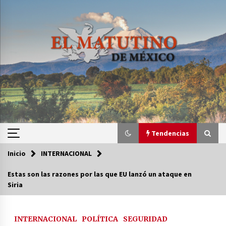
Saltar
al
contenido
Tendencias
Inicio
INTERNACIONAL
Tendencias
Estas son las razones por las que EU lanzó un ataque en
Siria
Certificado de Dafne Quintos revela homicidio;
su familia exige justicia
2 semanas atrás
INTERNACIONAL
POLÍTICA
SEGURIDAD