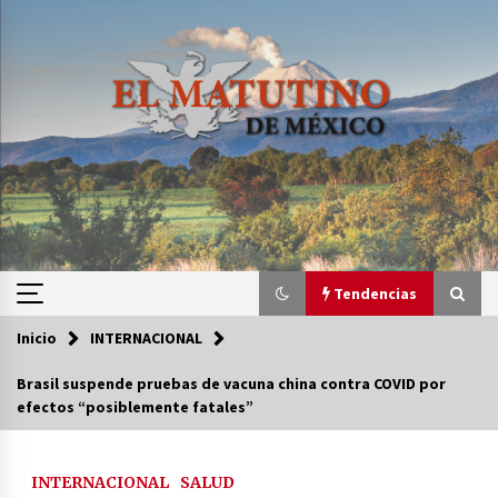
Saltar
al
contenido
Tendencias
Inicio
INTERNACIONAL
Tendencias
Brasil suspende pruebas de vacuna china contra COVID por
efectos “posiblemente fatales”
Certificado de Dafne Quintos revela homicidio;
su familia exige justicia
3 semanas atrás
INTERNACIONAL
SALUD