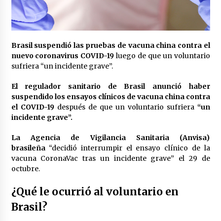
Laura Itzel Castillo será la nueva secretaria de
las Mujeres, anuncia Sheinbaum
2 meses atrás
Brasil suspendió las pruebas de vacuna china contra el
Sheinbaum descarta reunión entre CNTE y
nuevo coronavirus COVID-19
luego de que un voluntario
Segob: «ya dimos nuestras propuestas»
sufriera “un incidente grave”.
2 meses atrás
El regulador sanitario de Brasil anunció haber
suspendido los ensayos clínicos de vacuna china contra
Zar antidrogas de EE.UU.: “vamos por los
políticos mexicanos que protegen al narco”
el COVID-19
después de que un voluntario sufriera
“un
2 meses atrás
incidente grave”.
La Agencia de Vigilancia Sanitaria (Anvisa)
Trump anuncia acuerdo con Irán y el fin de
brasileña
“decidió interrumpir el ensayo clínico de la
operaciones militares entre ambos países
vacuna CoronaVac tras un incidente grave” el 29 de
2 meses atrás
octubre.
Trump asegura que barcos cargados de
¿Qué le ocurrió al voluntario en
petróleo están empezando a salir de Ormuz
Brasil?
2 meses atrás