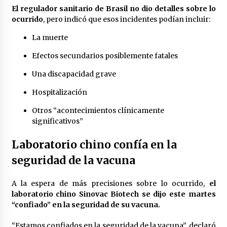
El regulador sanitario de Brasil no dio detalles sobre lo
México libraría posible arancel de EE.UU. en
ocurrido
, pero indicó que esos incidentes podían incluir:
85% de sus exportaciones
2 meses atrás
La muerte
Efectos secundarios posiblemente fatales
Una discapacidad grave
Hospitalización
Otros “acontecimientos clínicamente
significativos”
Laboratorio chino confía en la
seguridad de la vacuna
A la espera de más precisiones sobre lo ocurrido,
el
laboratorio chino Sinovac Biotech se dijo este martes
“confiado” en la seguridad de su vacuna.
“Estamos confiados en la seguridad de la vacuna”, declaró