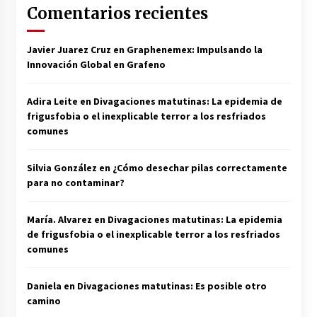
Comentarios recientes
Javier Juarez Cruz
en
Graphenemex: Impulsando la
Innovación Global en Grafeno
Adira Leite
en
Divagaciones matutinas: La epidemia de
frigusfobia o el inexplicable terror a los resfriados
comunes
Silvia González
en
¿Cómo desechar pilas correctamente
para no contaminar?
María. Alvarez
en
Divagaciones matutinas: La epidemia
de frigusfobia o el inexplicable terror a los resfriados
comunes
Daniela
en
Divagaciones matutinas: Es posible otro
camino