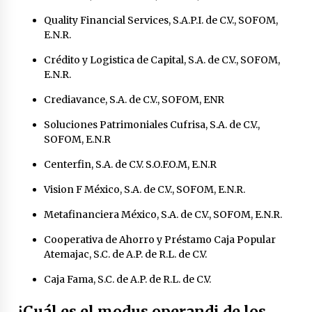
México libraría posible arancel de EE.UU. en
Quality Financial Services, S.A.P.I. de C.V., SOFOM,
85% de sus exportaciones
E.N.R.
2 meses atrás
Crédito y Logistica de Capital, S.A. de C.V., SOFOM,
E.N.R.
Crediavance, S.A. de C.V., SOFOM, ENR
Soluciones Patrimoniales Cufrisa, S.A. de C.V.,
SOFOM, E.N.R
Centerfin, S.A. de C.V. S.O.F.O.M, E.N.R
Vision F México, S.A. de C.V., SOFOM, E.N.R.
Metafinanciera México, S.A. de C.V., SOFOM, E.N.R.
Cooperativa de Ahorro y Préstamo Caja Popular
Atemajac, S.C. de A.P. de R.L. de C.V.
Caja Fama, S.C. de A.P. de R.L. de C.V.
¿Cuál es el modus operandi de los