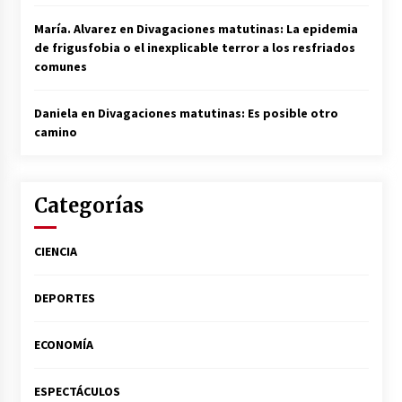
María. Alvarez
en
Divagaciones matutinas: La epidemia
de frigusfobia o el inexplicable terror a los resfriados
comunes
Daniela
en
Divagaciones matutinas: Es posible otro
camino
Categorías
CIENCIA
DEPORTES
ECONOMÍA
ESPECTÁCULOS