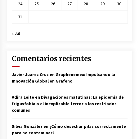
24
25
26
27
28
29
30
31
« Jul
Comentarios recientes
Javier Juarez Cruz
en
Graphenemex: Impulsando la
Innovación Global en Grafeno
Adira Leite
en
Divagaciones matutinas: La epidemia de
frigusfobia o el inexplicable terror a los resfriados
comunes
Silvia González
en
¿Cómo desechar pilas correctamente
para no contaminar?