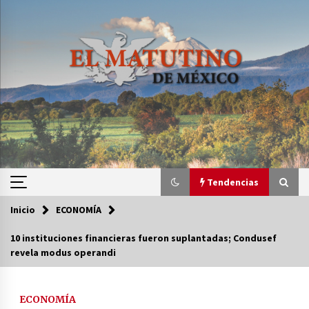
Saltar
al
contenido
Tendencias
Inicio
ECONOMÍA
Tendencias
10 instituciones financieras fueron suplantadas; Condusef
revela modus operandi
Certificado de Dafne Quintos revela homicidio;
su familia exige justicia
3 semanas atrás
ECONOMÍA