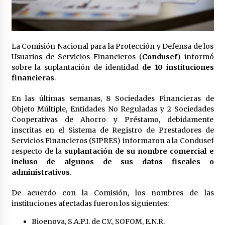
Laura Itzel Castillo será la nueva secretaria de
las Mujeres, anuncia Sheinbaum
2 meses atrás
La Comisión Nacional para la Protección y Defensa de los
Sheinbaum descarta reunión entre CNTE y
Usuarios de Servicios Financieros (
Condusef
) informó
Segob: «ya dimos nuestras propuestas»
sobre la suplantación de identidad
de 10 instituciones
2 meses atrás
financieras
.
En las últimas semanas, 8 Sociedades Financieras de
Zar antidrogas de EE.UU.: “vamos por los
políticos mexicanos que protegen al narco”
Objeto Múltiple, Entidades No Reguladas y 2 Sociedades
2 meses atrás
Cooperativas de Ahorro y Préstamo, debidamente
inscritas en el Sistema de Registro de Prestadores de
Servicios Financieros (SIPRES) informaron a la Condusef
Trump anuncia acuerdo con Irán y el fin de
respecto de la
suplantación de su nombre comercial e
operaciones militares entre ambos países
incluso de algunos de sus datos fiscales o
2 meses atrás
administrativos
.
Trump asegura que barcos cargados de
De acuerdo con la Comisión, los nombres de las
petróleo están empezando a salir de Ormuz
instituciones afectadas fueron los siguientes:
2 meses atrás
Bioenova, S.A.P.I. de C.V., SOFOM, E.N.R.