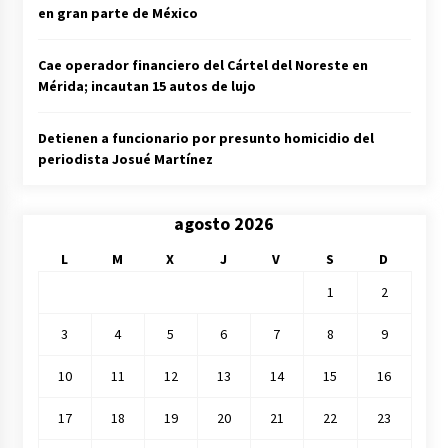
en gran parte de México
Cae operador financiero del Cártel del Noreste en
Mérida; incautan 15 autos de lujo
Detienen a funcionario por presunto homicidio del
periodista Josué Martínez
agosto 2026
L
M
X
J
V
S
D
1
2
3
4
5
6
7
8
9
10
11
12
13
14
15
16
17
18
19
20
21
22
23