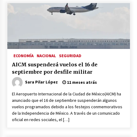
Laura Itzel Castillo será la nueva secretaria de
las Mujeres, anuncia Sheinbaum
2 meses atrás
Sheinbaum descarta reunión entre CNTE y
Segob: «ya dimos nuestras propuestas»
2 meses atrás
ECONOMÍA
NACIONAL
SEGURIDAD
Zar antidrogas de EE.UU.: “vamos por los
AICM suspenderá vuelos el 16 de
políticos mexicanos que protegen al narco”
septiembre por desfile militar
2 meses atrás
Sara Pilar López
11 meses atrás
Trump anuncia acuerdo con Irán y el fin de
operaciones militares entre ambos países
El Aeropuerto Internacional de la Ciudad de México(AICM) ha
2 meses atrás
anunciado que el 16 de septiembre suspenderán algunos
vuelos programados debido a los festejos conmemorativos
de la Independencia de México. A través de un comunicado
Trump asegura que barcos cargados de
oficial en redes sociales, el […]
petróleo están empezando a salir de Ormuz
2 meses atrás