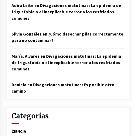
Adira Leite
en
Divagaciones matutinas: La epidemia de
frigusfobia o el inexplicable terror a los resfriados
comunes
Silvia González
en
¿Cómo desechar pilas correctamente
para no contaminar?
María. Alvarez
en
Divagaciones matutinas: La epidemia
de frigusfobia o el inexplicable terror a los resfriados
comunes
Daniela
en
Divagaciones matutinas: Es posible otro
camino
Categorías
CIENCIA