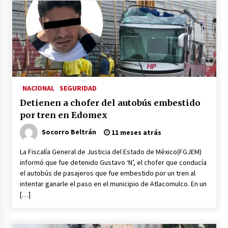
México libraría posible arancel de EE.UU. en
85% de sus exportaciones
2 meses atrás
NACIONAL
SEGURIDAD
Detienen a chofer del autobús embestido
por tren en Edomex
Socorro Beltrán
11 meses atrás
La Fiscalía General de Justicia del Estado de México(FGJEM)
informó que fue detenido Gustavo ‘N’, el chofer que conducía
el autobús de pasajeros que fue embestido por un tren al
intentar ganarle el paso en el municipio de Atlacomulco. En un
[…]