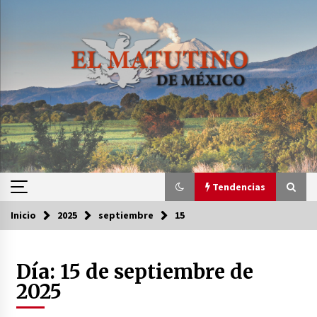
Saltar
al
contenido
Tendencias
Inicio
2025
septiembre
15
Tendencias
Día:
15 de septiembre de
Certificado de Dafne Quintos revela homicidio;
su familia exige justicia
2025
3 semanas atrás