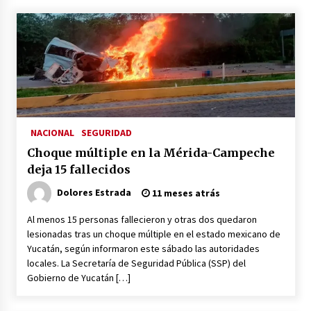
Héctor Díaz-Polanco renuncia a la presidencia
de Morena en la CDMX
3 semanas atrás
SMN alerta por lluvias intensas, granizo y calor
extremo en gran parte de México
3 semanas atrás
NACIONAL
SEGURIDAD
Cae operador financiero del Cártel del Noreste
Choque múltiple en la Mérida-Campeche
en Mérida; incautan 15 autos de lujo
3 semanas atrás
deja 15 fallecidos
Dolores Estrada
11 meses atrás
Detienen a funcionario por presunto homicidio
del periodista Josué Martínez
Al menos 15 personas fallecieron y otras dos quedaron
3 semanas atrás
lesionadas tras un choque múltiple en el estado mexicano de
Yucatán, según informaron este sábado las autoridades
locales. La Secretaría de Seguridad Pública (SSP) del
CNTE anuncia paso gratuito en peajes de CDMX
Gobierno de Yucatán […]
y acciones en 20 estados
2 meses atrás